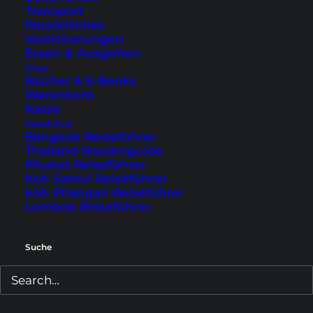
quirligen Märkten
und einem ausschweifenden
Transport
Persönliches
Nachtleben.
Versicherungen
Essen & Ausgehen
Wir würden dir raten zu Beginn deiner Reise ein
Shop
paar Tage in der Stadt
zu verbringen und dich
Bücher & E-Books
Warenkorb
einfach auf Bangkok einzulassen. Es ist verrückt,
Kasse
aber was komplett anderes als Europa.
Reiseführer
Bangkok Reiseführer
Außerdem hast du von hier günstige
Thailand Routenguide
Möglichkeiten, um zu diversen anderen Orten in
Phuket Reiseführer
Koh Samui Reiseführer
Thailand zu reisen.
Koh Phangan Reiseführer
Lombok Reiseführer
Suche