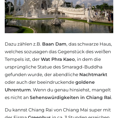
Dazu zählen z.B.
Baan Dam
, das schwarze Haus,
welches sozusagen das Gegenstück des weißen
Tempels ist, der
Wat Phra Kaeo
, in dem die
ursprüngliche Statue des Smaragd-Buddha
gefunden wurde, der abendliche
Nachtmarkt
oder auch der beeindruckende
goldene
Uhrenturm
. Wenn du genau hinsiehst, mangelt
es nicht an
Sehenswürdigkeiten in Chiang Rai
.
Du kannst Chiang Rai von Chiang Mai super mit
der Firma
Greenbus
in ca. 3 Stunden erreichen.