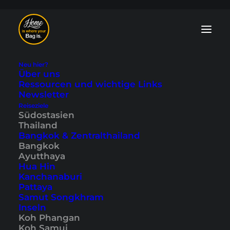
Neu hier?
Über uns
Ressourcen und wichtige Links
Newsletter
Thailand Reiseroute:
Reiseziele
Südostasien
Thailand
Rundreise in 4
Bangkok & Zentralthailand
Bangkok
Wochen
Ayutthaya
Hua Hin
Kanchanaburi
Zuletzt aktualisiert: 10. September 2025
|
In
Ayutthaya
,
Bangkok
,
Chiang Mai
,
Chiang Rai
,
Koh Phangan
,
Koh Phi Phi
,
Koh
Pattaya
Samui
,
Krabi
,
Südostasien
,
Thailand
|
By Tobi
Samut Songkhram
Inseln
Koh Phangan
Koh Samui