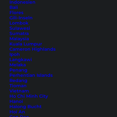
Indonesien
es ist eine der besten der Welt.
Bali
Flores
Reiseroute für 4 Wochen
Gili-Inseln
Lombok
Thailand
Sulawesi
Sumatra
Malaysia
Kuala Lumpur
Inhaltsverzeichnis
Cameron Highlands
Ipoh
1. Bangkok (3 Tage)
Langkawi
2. Ayutthaya (1 Tag)
Melaka
Penang
3. Chiang Mai (5 Tage)
Perhentian Islands
4. Chiang Rai (2 Tage)
Redang
5. Krabi Town (1 Tag)
Tioman
Vietnam
6. Koh Phi Phi (3 Tage)
Ho Chi Minh City
7. Ao Nang (4 Tage)
Hanoi
Halong Bucht
8. Koh Samui (4 Tage)
Hoi An
9. Koh Phangan (4 Tage)