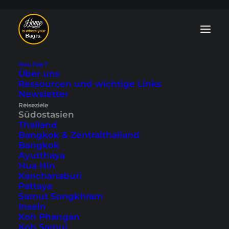
Neu hier?
Über uns
Ressourcen und wichtige Links
Melaka Blog: Tipps
Newsletter
Reiseziele
und Reiseberichte
Südostasien
Thailand
Bangkok & Zentralthailand
Die etwas andere
Kolonialstadt
in
Bangkok
Malaysia beeindruckt mit vielen
Ayutthaya
historischen Gebäuden. In unserem
Hua Hin
Melaka Blog findest du die schönsten
Kanchanaburi
Sehenswürdigkeiten und die besten
Pattaya
Tipps für die zum
UNESCO-
Samut Songkhram
Weltkulturerbe
gehörende Stadt.
Inseln
Koh Phangan
Koh Samui