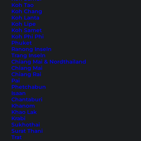
Koh Tao
Koh Chang
Home
Südostasien
Malaysia
Melaka
Koh Lanta
Koh Lipe
Koh Samet
Tipps, Reiseberichte und
Koh Phi Phi
Phuket
die schönsten
Ranong Inseln
Sehenswürdigkeiten
Trang Inseln
Chiang Mai & Nordthailand
Chiang Mai
Chiang Rai
Pai
Phetchabun
Isaan
Chantaburi
Khanom
Khao Lak
Krabi
Sukhothai
Surat Thani
Trat