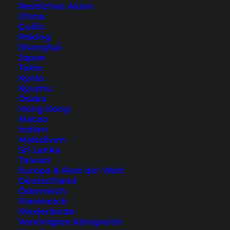
Reiserouten
Restliches Asien
Phuket Reiseführer
China
Guilin
Koh Samui Reiseführer
Peking
Koh Phangan Reiseführer
Shanghai
Japan
Lombok Reiseführer
Tokio
Kyoto
Ratgeber & Tipps
Kyushu
Osaka
Hong Kong
Full Moon Party Koh Phangan - Termine &
Macao
Infos
Indien
Malediven
Wichtige Links für Reisende
Sri Lanka
Newsletter
Taiwan
Europa & Rest der Welt
Hotels Buchen Tipps
Deutschland
Flüge Buchen Tipps
Österreich
Frankreich
Niederlande
Vereinigtes Königreich