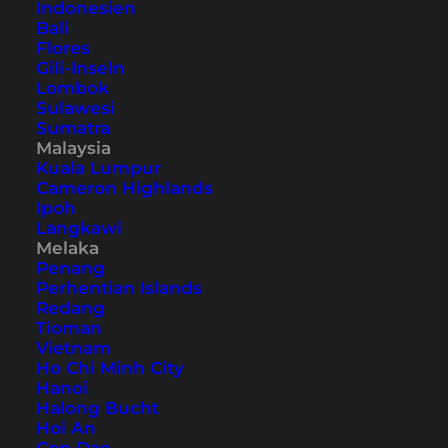
Indonesien
Bali
Flores
Melaka – beeindruckende
Gili-Inseln
Lombok
Kolonialstadt
Sulawesi
Sumatra
Sehenswürdigkeiten, Aktivitäten und
Malaysia
Kuala Lumpur
Geheimtipps: Hier findest du alles, was du für
Cameron Highlands
einen Kurzaufenthalt in Malaysias Kolonialstadt
Ipoh
Langkawi
wissen musst.
Melaka
Penang
Perhentian Islands
Redang
Tioman
Vietnam
Reisetipps & Guides (Südostasien)
Ho Chi Minh City
Hanoi
Halong Bucht
Koh Samui Tipps
Hoi An
Phuket Tipps