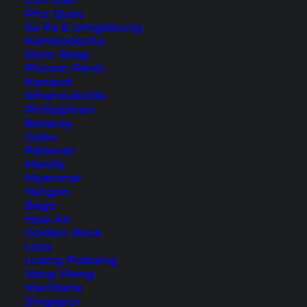
Con Dao
Phu Quoc
Bangkok Sehenswürdigkeiten
Sa Pa & Umgebung
Koh Phangan Tipps
Kambodscha
Siem Reap
Lombok Sehenswürdigkeiten
Phnom Penh
Kampot
Reisetipps & Guides (Rest der Welt)
Sihanoukville
Philippinen
Tokio Sehenswürdigkeiten
Boracay
Cebu
Sydney Tipps
Palawan
Paris Geheimtipps
Manila
Myanmar
London Sehenswürdigkeiten
Yangon
Malediven auf eigene Faust
Bago
Hpa-An
Unsere Reiseführer
Golden Rock
Laos
Luang Prabang
Bangkok Reiseführer
Vang Vieng
Vientiane
Same Way But Different – Thailand
Singapur