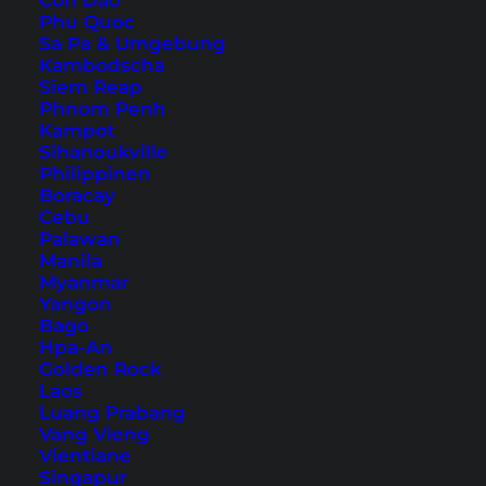
Con Dao
Phu Quoc
Sa Pa & Umgebung
Kambodscha
Das Königreich der Wunder
Siem Reap
Phnom Penh
Kampot
Sihanoukville
Philippinen
Boracay
Cebu
Palawan
Manila
Singapur - wenn Tradition auf Moderne trifft
Myanmar
Yangon
Bago
Hpa-An
Golden Rock
Laos
Luang Prabang
Vang Vieng
Vientiane
Das Land der aufgehenden Sonne fasziniert jeden
Singapur