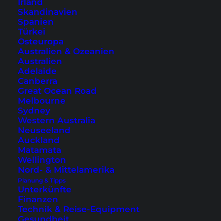
Irland
Skandinavien
Spanien
Türkei
Osteuropa
Australien & Ozeanien
Die Malediven sind der perfekte Ort für einen
Australien
Traumurlaub
Adelaide
Canberra
Great Ocean Road
Melbourne
Sydney
Western Australia
Neuseeland
Auckland
Matamata
Von Flensburg bis München: Unsere Blogartikel aus
Wellington
Deutschland
Nord- & Mittelamerika
Planung & Tipps
Unterkünfte
Finanzen
Technik & Reise-Equipment
Gesundheit