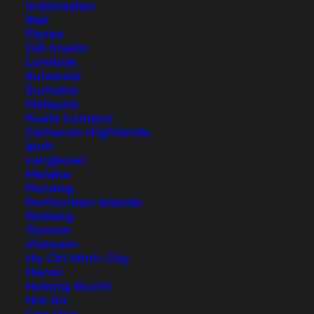
Indonesien
Bali
Flores
Gili-Inseln
Lombok
Sulawesi
Komme der Vielfalt Malaysias auf die Spur
Sumatra
Malaysia
Kuala Lumpur
Cameron Highlands
Ipoh
Langkawi
Melaka
Penang
Perhentian Islands
Redang
Starte deine Reise im Land des aufgehenden Drachens
Tioman
Vietnam
Ho Chi Minh City
Hanoi
Halong Bucht
Hoi An