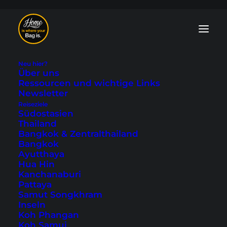
Neu hier?
Über uns
Urlaubs- und Reiseblog:
Ressourcen und wichtige Links
Home is where your Bag is
Newsletter
Reiseziele
Südostasien
Seit 2013 reisen wir um die Welt. Entdecke
Thailand
Bangkok & Zentralthailand
Südostasien und die Welt mit unseren
Bangkok
Reisetipps.
Ayutthaya
Hua Hin
Kanchanaburi
Pattaya
Samut Songkhram
Lass dich inspirieren:
Inseln
Koh Phangan
Reise- und
Koh Samui