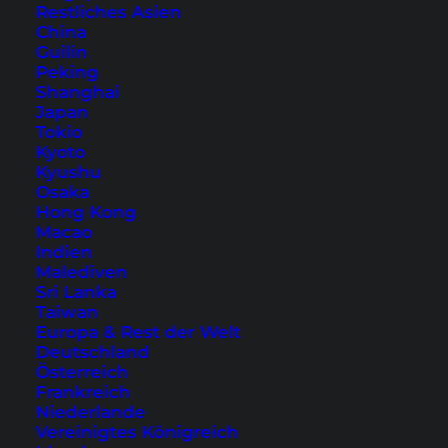
Besucher
Restliches Asien
China
Guilin
Peking
Shanghai
Japan
Tokio
Kyoto
Kyushu
Entdecke Hong Kong, die Stadt der Superlative
Osaka
Hong Kong
Macao
Indien
Malediven
Sri Lanka
Taiwan
Europa & Rest der Welt
Deutschland
Österreich
Das Abenteuer wartet in Down Under
Frankreich
Niederlande
Vereinigtes Königreich