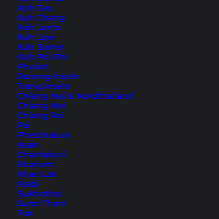
Koh Tao
Urlaubsziele
Koh Chang
Koh Lanta
Koh Lipe
Koh Samet
Koh Phi Phi
Phuket
Ranong Inseln
Trang Inseln
Entdecke das Land des Lächelns
Chiang Mai & Nordthailand
Chiang Mai
Chiang Rai
Pai
Phetchabun
Isaan
Chantaburi
Khanom
Khao Lak
Krabi
Erkunde das größte Inselreich der Welt
Sukhothai
Surat Thani
Trat