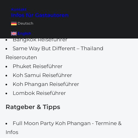
London Sehenswürdigkeiten
Malediven auf eigene Faust
Kontakt
Infos für Gastautoren
Unsere Reiseführer
Deutsch
English
Bangkok Reiseführer
Same Way But Different – Thailand
Reiserouten
Phuket Reiseführer
Koh Samui Reiseführer
Koh Phangan Reiseführer
Lombok Reiseführer
Ratgeber & Tipps
Full Moon Party Koh Phangan - Termine &
Infos