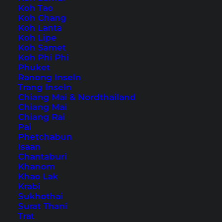
Koh Tao
Koh Chang
Koh Lanta
Koh Lipe
Home
Asien
China
Koh Samet
Koh Phi Phi
Phuket
Tipps, Reiseberichte und
Ranong Inseln
Trang Inseln
die schönsten
Chiang Mai & Nordthailand
Sehenswürdigkeiten
Chiang Mai
Chiang Rai
Pai
Phetchabun
Isaan
Chantaburi
Khanom
Khao Lak
Krabi
Sukhothai
Surat Thani
Trat