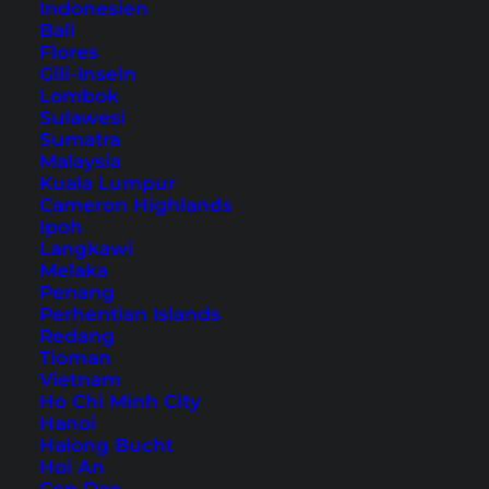
Indonesien
Bali
Flores
Gili-Inseln
Lombok
Yubeng Village – Wandern
Sulawesi
Sumatra
an der Grenze zu Tibet
Malaysia
Kuala Lumpur
An der Grenze zu Tibet kannst du vom Yubeng
Cameron Highlands
Ipoh
Village wandern und die wunderschöne Natur
Langkawi
erkunden. Erfahre mehr in unserem
Melaka
Penang
Reisebericht.
Perhentian Islands
Redang
Tioman
Vietnam
Ho Chi Minh City
Hanoi
Halong Bucht
Hoi An