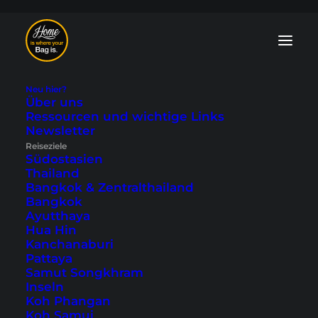
Neu hier?
Über uns
Ressourcen und wichtige Links
China Blog: Tipps
Newsletter
Reiseziele
und Reiseberichte
Südostasien
Thailand
Bangkok & Zentralthailand
China ist ein faszinierendes Reiseziel, das
Bangkok
mit einzigartigen Landschaften,
Ayutthaya
geschichtsträchtigen Städten und
Hua Hin
beeindruckender Kultur begeistert. Auf
Kanchanaburi
unserem China Blog findest du
Pattaya
Reiseberichte
und
Tipps
für
Samut Songkhram
märchenhafte Landschaften wie
Guilin
,
Inseln
die Verbotene Stadt in
Peking
oder
Koh Phangan
moderne Skylines in
Shanghai.
Koh Samui