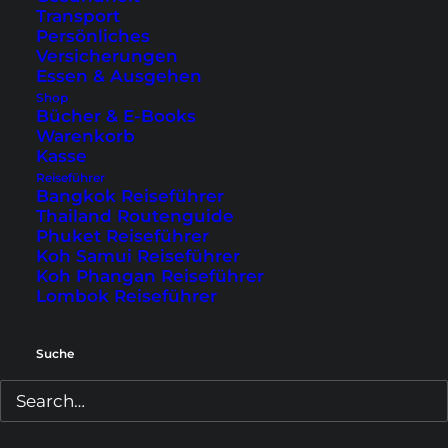
Transport
Persönliches
Versicherungen
Essen & Ausgehen
Reisetipps & Guides (Südostasien)
Shop
Bücher & E-Books
Warenkorb
Koh Samui Tipps
Kasse
Phuket Tipps
Reiseführer
Bangkok Reiseführer
Bangkok Sehenswürdigkeiten
Thailand Routenguide
Koh Phangan Tipps
Phuket Reiseführer
Koh Samui Reiseführer
Lombok Sehenswürdigkeiten
Koh Phangan Reiseführer
Lombok Reiseführer
Reisetipps & Guides (Rest der Welt)
Suche
Tokio Sehenswürdigkeiten
Sydney Tipps
Paris Geheimtipps