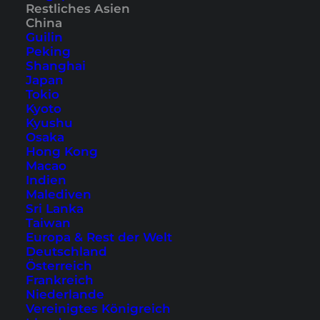
Restliches Asien
China
Guilin
Peking
Shanghai
Japan
Tokio
Kyoto
10 Dinge, die du in Peking
Kyushu
Osaka
nicht verpassen solltest
Hong Kong
Macao
Peking ist eine gute Wahl für die erste China-
Indien
Malediven
Reise. Historische Gebäude, charmante
Sri Lanka
Nebenstraßen und moderne Architektur liegen
Taiwan
Europa & Rest der Welt
nah beieinander.
Deutschland
Österreich
Frankreich
Niederlande
Vereinigtes Königreich