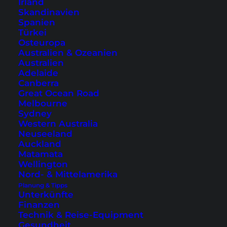
Irland
Skandinavien
Spanien
Türkei
Osteuropa
Australien & Ozeanien
Australien
Adelaide
Canberra
Great Ocean Road
Melbourne
10 Dinge, die du in
Sydney
Western Australia
Shanghai nicht verpassen
Neuseeland
solltest
Auckland
Matamata
Wellington
Shanghai ist aufregend und kontrastreich.
Nord- & Mittelamerika
Entdecke hier tolle Tipps und
Planung & Tipps
Unterkünfte
Sehenswürdigkeiten für Shanghai wie das
Finanzen
Wahrzeichen: den Bund.
Technik & Reise-Equipment
Gesundheit