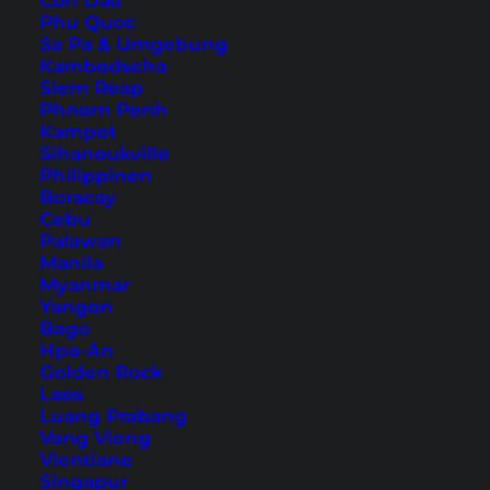
Con Dao
Phu Quoc
Sa Pa & Umgebung
Kambodscha
Siem Reap
Phnom Penh
Kampot
Sihanoukville
Guilin & Xingping – Chinas
Philippinen
Boracay
Must-See Reiseziel
Cebu
Palawan
Guilin zählt wahrscheinlich zu den schönsten
Manila
Orten Chinas! Hier findest du einige Tipps für
Myanmar
Yangon
deine Reise zu den Guilin Sehenswürdigkeiten.
Bago
Hpa-An
Golden Rock
Laos
Luang Prabang
Vang Vieng
Vientiane
Singapur