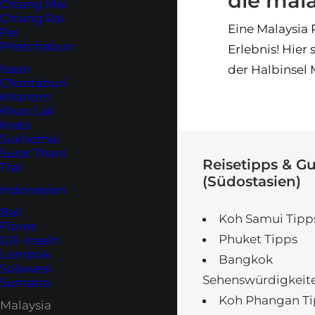
die mala
Chiang Mai
Chiang Rai
Eine Malaysia R
Pai
Phetchabun
Erlebnis! Hier 
Isaan
der Halbinsel 
Chantaburi
Khanom
Khao Lak
Krabi
Sukhothai
Surat Thani
Reisetipps & G
Trat
(Südostasien)
Indonesien
Bali
Koh Samui Tipp
Flores
Phuket Tipps
Gili-Inseln
Lombok
Bangkok
Sulawesi
Sehenswürdigkeit
Sumatra
Koh Phangan Ti
Malaysia