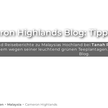
on Highlands Blog: Tipp
d Reiseberichte zu Malaysias Hochland bei
Tanah 
 allem wegen seiner leuchtend grünen Teeplantage
Blog.
en
Malaysia
Cameron Highlands