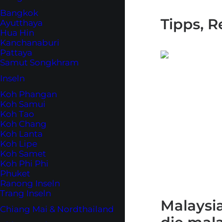
Bangkok
Tipps, 
Ayutthaya
Hua Hin
Kanchanaburi
Pattaya
Samut Songkhram
Inseln
Koh Phangan
Koh Samui
Koh Tao
Koh Chang
Koh Lanta
Koh Lipe
Koh Samet
Koh Phi Phi
Phuket
Ranong Inseln
Trang Inseln
Malaysi
Chiang Mai & Nordthailand