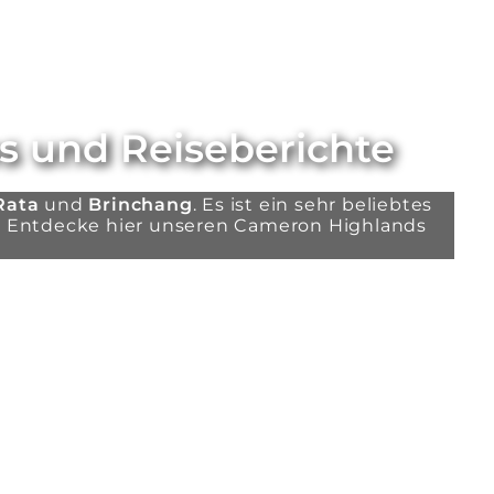
s und Reiseberichte
Rata
und
Brinchang
. Es ist ein sehr beliebtes
n. Entdecke hier unseren Cameron Highlands