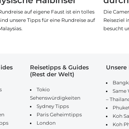
ysische Halbinsel
durch
undreise auf eigene Faust ist ein tolles
Die Camer
sind unsere Tipps für eine Rundreise auf
Reiseziel 
Malaysias.
besucht un
uides
Reisetipps & Guides
Unsere 
(Rest der Welt)
Bangko
s
Tokio
Same W
Sehenswürdigkeiten
– Thailan
Sydney Tipps
Phuket
en
Paris Geheimtipps
Koh Sa
pps
London
Koh P