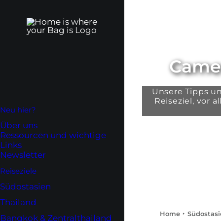
Camer
Unsere Tipps un
Reiseziel, vor
Neu hier?
Über uns
Ressourcen und wichtige
Links
Newsletter
Reiseziele
Südostasien
Thailand
Home
Südostasi
Bangkok & Zentralthailand