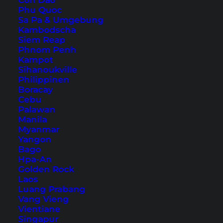
Con Dao
Phu Quoc
Bangkok Sehenswürdigkeiten
Sa Pa & Umgebung
Koh Phangan Tipps
Kambodscha
Siem Reap
Lombok Sehenswürdigkeiten
Phnom Penh
Kampot
Reisetipps & Guides (Rest der Welt)
Sihanoukville
Philippinen
Tokio Sehenswürdigkeiten
Boracay
Cebu
Sydney Tipps
Palawan
Paris Geheimtipps
Manila
Myanmar
London Sehenswürdigkeiten
Yangon
Malediven auf eigene Faust
Bago
Hpa-An
Unsere Reiseführer
Golden Rock
Laos
Luang Prabang
Bangkok Reiseführer
Vang Vieng
Vientiane
Same Way But Different – Thailand
Singapur