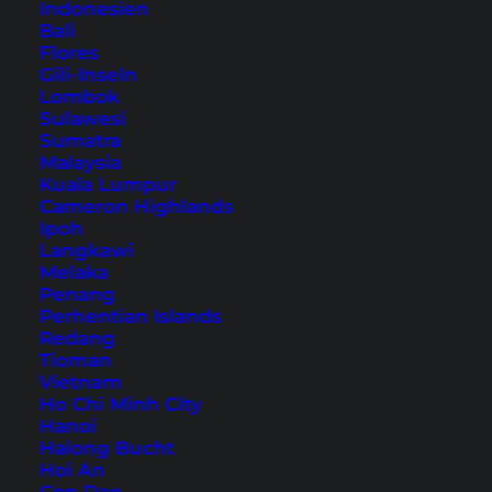
Indonesien
Bali
Flores
Trat – Ausflug ins
Gili-Inseln
Lombok
Ecomuseum der Chong
Sulawesi
Sumatra
Das Trat Chong Ecomuseum ist mehr als nur ein
Malaysia
Kuala Lumpur
langweiliges Museum! Du lernst auf eine
Cameron Highlands
erlebnisvolle Weise das Leben der Chong
Ipoh
Langkawi
kennen.
Melaka
Penang
Perhentian Islands
Redang
Tioman
Vietnam
Reisetipps & Guides (Südostasien)
Ho Chi Minh City
Hanoi
Halong Bucht
Koh Samui Tipps
Hoi An
Phuket Tipps