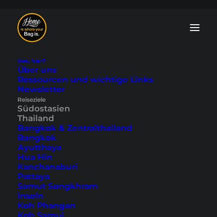
Neu hier?
Über uns
Ressourcen und wichtige Links
Newsletter
Trat Blog: Tipps und
Reiseziele
Südostasien
Reiseberichte
Thailand
Bangkok & Zentralthailand
Bangkok
Die
Provinz Trat
liegt im Osten von
Ayutthaya
Thailand und ist bis auf die bekannten
Hua Hin
Inseln Koh Chang oder Koh Kood nicht
Kanchanaburi
allzu geläufig. Erfahre mehr in unseren
Pattaya
Tipps und Reiseberichten
zum Festland
Samut Songkhram
auf unserem Trat Blog.
Inseln
Koh Phangan
Koh Samui