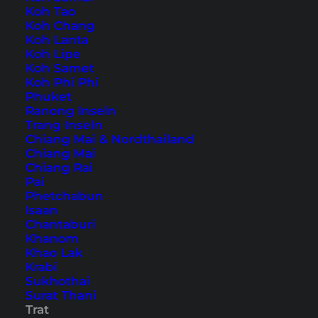
Koh Tao
Koh Chang
Home
Südostasien
Thailand
Trat
Koh Lanta
Koh Lipe
Koh Samet
Tipps, Reiseberichte und
Koh Phi Phi
Phuket
die schönsten
Ranong Inseln
Sehenswürdigkeiten
Trang Inseln
Chiang Mai & Nordthailand
Chiang Mai
Chiang Rai
Pai
Phetchabun
Isaan
Chantaburi
Khanom
Khao Lak
Krabi
Sukhothai
Surat Thani
Trat