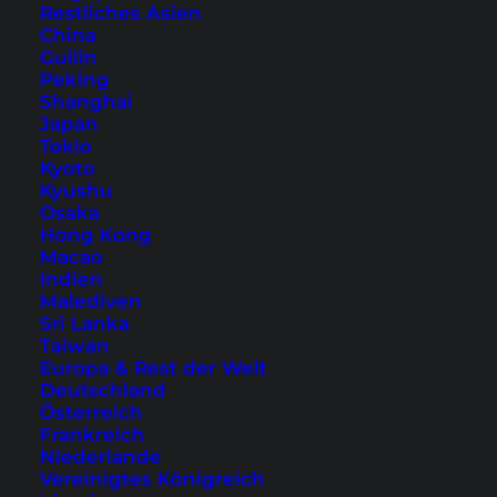
Reiserouten
Restliches Asien
Phuket Reiseführer
China
Guilin
Koh Samui Reiseführer
Peking
Koh Phangan Reiseführer
Shanghai
Japan
Lombok Reiseführer
Tokio
Kyoto
Ratgeber & Tipps
Kyushu
Osaka
Hong Kong
Full Moon Party Koh Phangan - Termine &
Macao
Infos
Indien
Malediven
Wichtige Links für Reisende
Sri Lanka
Newsletter
Taiwan
Europa & Rest der Welt
Hotels Buchen Tipps
Deutschland
Flüge Buchen Tipps
Österreich
Frankreich
Niederlande
Vereinigtes Königreich