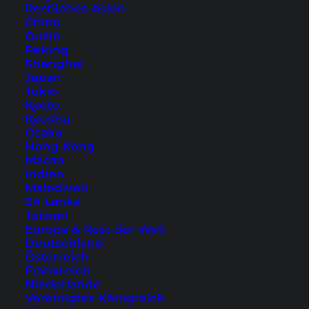
Restliches Asien
China
Guilin
Peking
Shanghai
Japan
Tokio
Sumatra: Tipps und
Kyoto
Aktivitäten für Indonesiens
Kyushu
Osaka
größte Insel
Hong Kong
Macao
Indien
Sumatra ist ein vielfältiges Reiseziel in
Malediven
Indonesien und bietet Traumstrände, Natur und
Sri Lanka
Kultur. Entdecke die Insel mit unseren Sumatra
Taiwan
Europa & Rest der Welt
Tipps.
Deutschland
Österreich
Frankreich
Niederlande
Vereinigtes Königreich