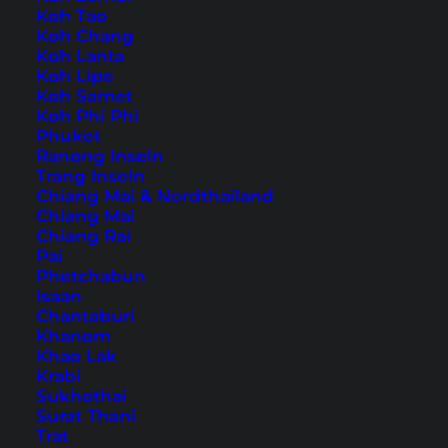
Koh Tao
Koh Chang
Home
Südostasien
Indonesien
Sumatra
Koh Lanta
Koh Lipe
Koh Samet
Tipps, Reiseberichte und
Koh Phi Phi
Phuket
die schönsten
Ranong Inseln
Sehenswürdigkeiten
Trang Inseln
Chiang Mai & Nordthailand
Chiang Mai
Chiang Rai
Pai
Phetchabun
Isaan
Chantaburi
Khanom
Khao Lak
Krabi
Sukhothai
Surat Thani
Trat