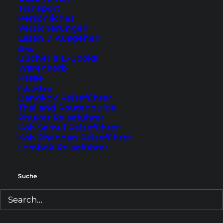
Transport
Persönliches
Bangkok Reiseführer
Versicherungen
Essen & Ausgehen
Same Way But Different – Thailand
Shop
Reiserouten
Bücher & E-Books
Warenkorb
Phuket Reiseführer
Kasse
Koh Samui Reiseführer
Reiseführer
Koh Phangan Reiseführer
Bangkok Reiseführer
Thailand Routenguide
Lombok Reiseführer
Phuket Reiseführer
Koh Samui Reiseführer
Ratgeber & Tipps
Koh Phangan Reiseführer
Lombok Reiseführer
Full Moon Party Koh Phangan - Termine &
Infos
Suche
Wichtige Links für Reisende
Newsletter
Hotels Buchen Tipps