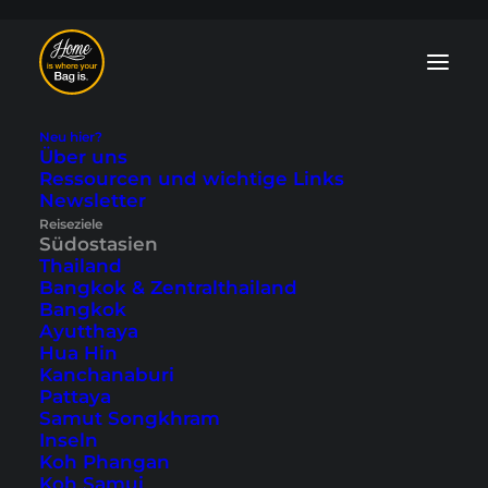
Neu hier?
Über uns
Ressourcen und wichtige Links
Newsletter
Sumatra Blog: Tipps
Reiseziele
Südostasien
und Reiseberichte
Thailand
Bangkok & Zentralthailand
Bangkok
Sumatra ist ein vergleichsweise wenig
Ayutthaya
besuchtes Reiseziel in Indonesien und
Hua Hin
auf der riesigen Insel sind noch echte
Kanchanaburi
Abenteuer möglich. Erlebe hier in
Pattaya
unserem Sumatra Blog die
sechstgrößte
Samut Songkhram
Insel der Welt
.
Inseln
Koh Phangan
Koh Samui