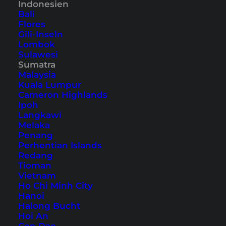
Indonesien
Bali
Flores
Indonesien schönste Orte –
Gili-Inseln
Lombok
10 Highlights im Inselreich
Sulawesi
Sumatra
Egal ob Strände oder Städte: Indonesien bietet
Malaysia
Kuala Lumpur
viele schöne Orte, die einen Besuch wert sind.
Cameron Highlands
Hier findest du 10 Must-Sees in Indonesien.
Ipoh
Langkawi
Melaka
Penang
Perhentian Islands
Redang
Tioman
Vietnam
Ho Chi Minh City
Hanoi
Halong Bucht
Hoi An