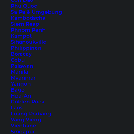
Con Dao
Phu Quoc
Sa Pa & Umgebung
Kambodscha
Siem Reap
Cubadak Island –
Phnom Penh
Robinson-Feeling in
Kampot
Sihanoukville
Sumatra
Philippinen
Boracay
Cubadak Island ist eine kleine, ruhige
Cebu
Palawan
Trauminsel vor der Küste Sumatras und noch ein
Manila
echter Geheimtipp.
Myanmar
Yangon
Bago
Hpa-An
Golden Rock
Laos
Luang Prabang
Vang Vieng
Vientiane
Singapur