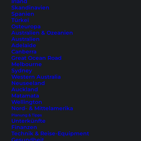
Irland
Reisetipps & Guides (Südostasien)
Skandinavien
Spanien
Türkei
Koh Samui Tipps
Osteuropa
Phuket Tipps
Australien & Ozeanien
Australien
Bangkok Sehenswürdigkeiten
Adelaide
Koh Phangan Tipps
Canberra
Great Ocean Road
Lombok Sehenswürdigkeiten
Melbourne
Sydney
Reisetipps & Guides (Rest der Welt)
Western Australia
Neuseeland
Auckland
Tokio Sehenswürdigkeiten
Matamata
Sydney Tipps
Wellington
Paris Geheimtipps
Nord- & Mittelamerika
Planung & Tipps
London Sehenswürdigkeiten
Unterkünfte
Malediven auf eigene Faust
Finanzen
Technik & Reise-Equipment
Unsere Reiseführer
Gesundheit