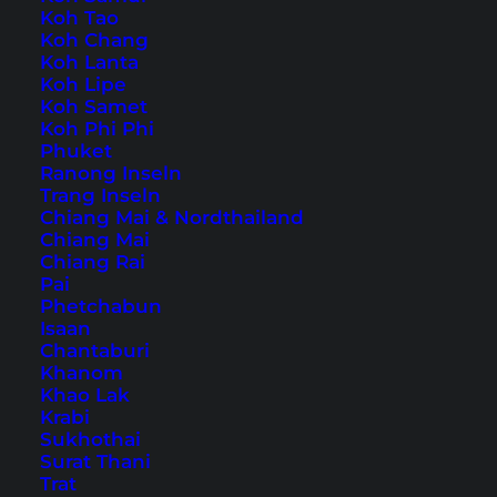
Koh Tao
Koh Chang
Die japanische Hauptstadt hat unglaublich viel
Koh Lanta
Koh Lipe
zu bieten. Tokios Sehenswürdigkeiten sind
Koh Samet
vielfältig und verteilen sich auf etliche Viertel
Koh Phi Phi
Phuket
der Stadt. Von bekannten Hotspots wie dem
Ranong Inseln
Tokyo Skytree
oder
Shibuya Crossing
bis hin zu
Trang Inseln
Chiang Mai & Nordthailand
den verschiedensten Tempeln. Tokio ist eine
Chiang Mai
Reise wert und wir würden immer wieder
Chiang Rai
Pai
kommen!
Phetchabun
Isaan
11 Top Sehenswürdigkeiten,
Chantaburi
Khanom
die zu jeder Tokio-Reise
Khao Lak
Krabi
gehören
Sukhothai
Surat Thani
Trat
Inhaltsverzeichnis