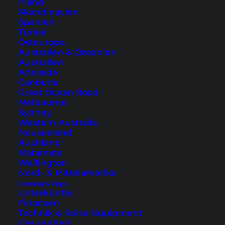
Irland
ist auch die Dachterrasse und es gibt weitere
Skandinavien
Annehmlichkeiten wie Waschmaschinen und
Spanien
Türkei
ein direkt angeschlossenes Café.
Osteuropa
Australien & Ozeanien
Australien
Adelaide
Canberra
Great Ocean Road
Melbourne
Sydney
Western Australia
Neuseeland
Auckland
Matamata
Wellington
Nord- & Mittelamerika
Dachterrasse, Zimmer und Café im
Hotel Sui Akasaka by
Planung & Tipps
Abest
(Fotos © mit freundlicher Genehmigung vom Hotel Sui
Unterkünfte
Akasaka by Abest)
Finanzen
Beliebte Stadtteile zum Übernachten sind in
Technik & Reise-Equipment
Gesundheit