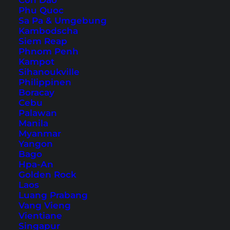
Con Dao
Phu Quoc
Sa Pa & Umgebung
Kambodscha
Es ist nicht leicht, sich die Top Tokio
Siem Reap
Sehenswürdigkeiten herauszusuchen, denn
Phnom Penh
Kampot
jeder hat einen anderen Geschmack. Wir
Sihanoukville
möchten dir mit unseren 11 Tokio Tipps jedoch
Philippinen
einen kleinen Einblick zu Orten, die du auf
Boracay
Cebu
keinen Fall verpassen solltest, geben.
Palawan
Manila
Myanmar
Yangon
Übernachtung in Tokio – unser
Bago
Hoteltipp
Hpa-An
Golden Rock
Laos
Die Auswahl an Hotels in Tokio ist riesig und eine
Luang Prabang
gute Ausgangslage ist es immer, wenn du eine
Vang Vieng
Vientiane
Metro-Station dicht an deinem Hotel hast. Wir
Singapur