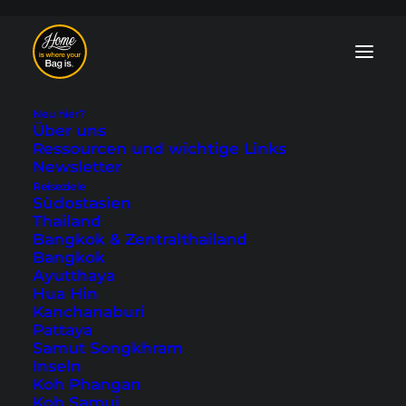
Neu hier?
Über uns
Ressourcen und wichtige Links
Newsletter
Tokio
Reiseziele
Südostasien
Sehenswürdigkeiten
Thailand
Bangkok & Zentralthailand
- unsere Top 11
Bangkok
Ayutthaya
Reisetipps
Hua Hin
Kanchanaburi
Pattaya
Zuletzt aktualisiert: 1. Dezember 2025
|
In
Asien
,
Japan
,
Samut Songkhram
Tokio
|
By Tobi
Inseln
Koh Phangan
Koh Samui