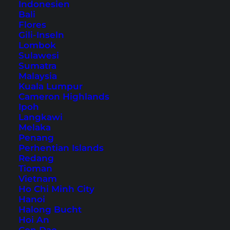
Indonesien
Bali
Übernachtung in Tokio – unser Hoteltipp
Flores
Gili-Inseln
1. Sensō-ji Tempel und Asakusa Schrein
Lombok
2. Asahi Beer Hall
Sulawesi
3. Tokyo Skytree
Sumatra
Malaysia
4. Shibuya Crossing
Kuala Lumpur
5. Takeshita Dori
Cameron Highlands
Ipoh
6. Meiji Schrein
Langkawi
7. Kaiserpalast
Melaka
Penang
8. Tokyo Tower
Perhentian Islands
9. Kabukicho
Redang
Tioman
10. Ameya Yokocho Markt (Ameyoko)
Vietnam
11. Odaiba mit Rainbow Bridge
Ho Chi Minh City
Hanoi
Tokio Sehenswürdigkeiten: Touren und
Halong Bucht
Tickets
Hoi An
Anreise nach Tokio