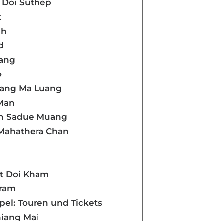
t Doi Suthep
k
gh
d
uang
o
uang Ma Luang
 Man
hin Sadue Muang
Mahathera Chan
g
at Doi Kham
aram
el: Touren und Tickets
hiang Mai