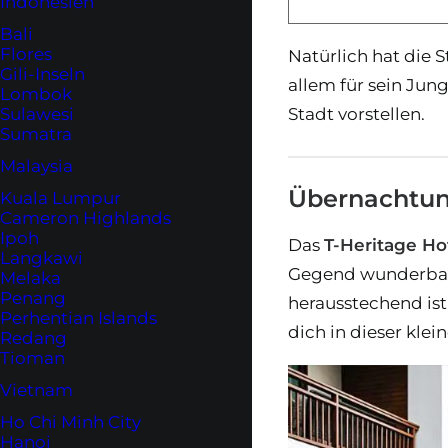
Indonesien
Bali
Flores
Natürlich hat die
Gili-Inseln
allem für sein Jun
Lombok
Sulawesi
Stadt vorstellen.
Sumatra
Malaysia
Übernachtung
Kuala Lumpur
Cameron Highlands
Ipoh
Das
T-Heritage Ho
Langkawi
Gegend wunderbar 
Melaka
Penang
herausstechend ist
Perhentian Islands
dich in dieser klei
Redang
Tioman
Vietnam
Ho Chi Minh City
Hanoi