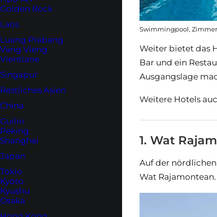
Golden Rock
Laos
Swimmingpool, Zimmer
Luang Prabang
Weiter bietet das 
Vang Vieng
Vientiane
Bar und ein Restau
Singapur
Ausgangslage macht
Restliches Asien
Weitere Hotels auc
China
Guilin
Peking
1. Wat Raja
Shanghai
Japan
Auf der nördlichen
Tokio
Wat Rajamontean. E
Kyoto
Kyushu
Osaka
Hong Kong