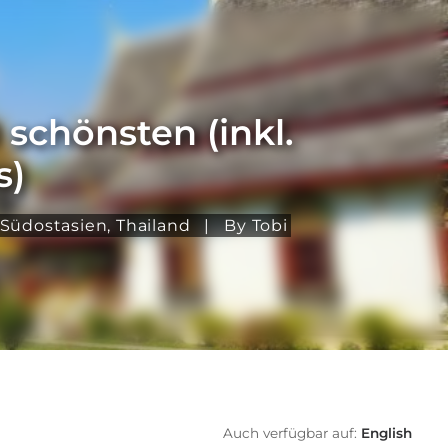
 schönsten (inkl.
s)
Südostasien
,
Thailand
|
By Tobi
Auch verfügbar auf:
English