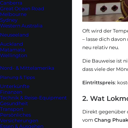
Canberra
Great Ocean Road
Melbourne
Sydney
Western Australia
Oft wird der Tempe
Neuseeland
– lasse dich davon
Auckland
neu relativ neu.
Matamata
Wellington
Die Bauweise ist n
Nord- & Mittelamerika
dass viele der Mön
Planung & Tipps
Eintrittspreis
: kos
Unterkünfte
Finanzen
2. Wat Lokm
Technik & Reise-Equipment
Gesundheit
Transport
Direkt gegenüber d
Persönliches
vom
Chang Phuak
Versicherungen
Essen & Ausgehen