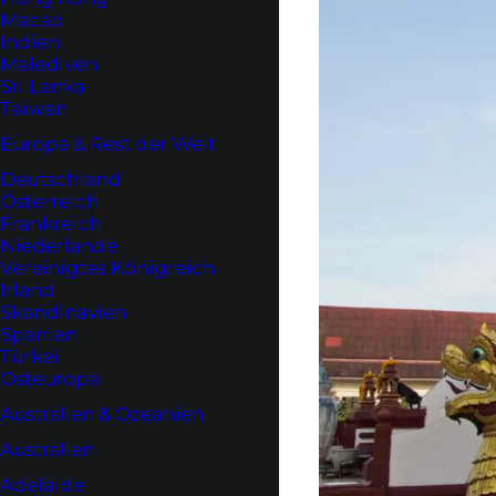
Macao
Indien
Malediven
Sri Lanka
Taiwan
Europa & Rest der Welt
Deutschland
Österreich
Frankreich
Niederlande
Vereinigtes Königreich
Irland
Skandinavien
Spanien
Türkei
Osteuropa
Australien & Ozeanien
Australien
Adelaide