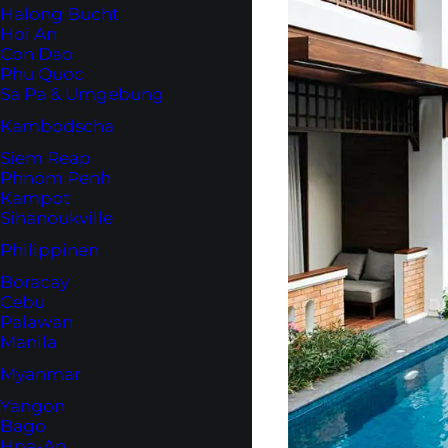
Halong Bucht
Hoi An
Con Dao
Phu Quoc
Sa Pa & Umgebung
Kambodscha
Siem Reap
Phnom Penh
Kampot
Sihanoukville
Philippinen
Boracay
Cebu
Palawan
Manila
Myanmar
Yangon
Bago
Hpa-An