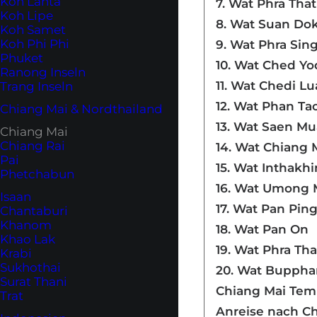
Koh Lanta
7. Wat Phra Tha
Koh Lipe
8. Wat Suan Do
Koh Samet
Koh Phi Phi
9. Wat Phra Sin
Phuket
10. Wat Ched Yo
Ranong Inseln
11. Wat Chedi L
Trang Inseln
12. Wat Phan Ta
Chiang Mai & Nordthailand
13. Wat Saen M
Chiang Mai
Chiang Rai
14. Wat Chiang
Pai
15. Wat Inthak
Phetchabun
16. Wat Umong 
Isaan
17. Wat Pan Pin
Chantaburi
Khanom
18. Wat Pan On
Khao Lak
19. Wat Phra Th
Krabi
Sukhothai
20. Wat Bupph
Surat Thani
Chiang Mai Temp
Trat
Anreise nach C