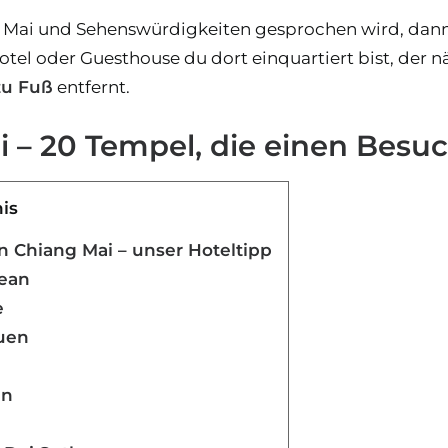
Mai und Sehenswürdigkeiten gesprochen wird, dann 
tel oder Guesthouse du dort einquartiert bist, der 
zu Fuß
entfernt.
 – 20 Tempel, die einen Besuc
nis
 Chiang Mai – unser Hoteltipp
tean
e
Yuen
an