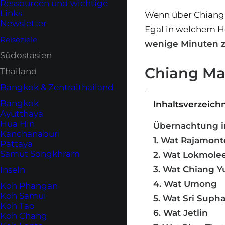
Ressourcen und wichtige
Links
Wenn über Chiang 
Newsletter
Egal in welchem Ho
Reiseziele
wenige Minuten 
Südostasien
Chiang Mai
Thailand
Bangkok & Zentralthailand
Bangkok
Inhaltsverzeich
Ayutthaya
Hua Hin
Übernachtung in
Kanchanaburi
1. Wat Rajamon
Pattaya
Samut Songkhram
2. Wat Lokmole
3. Wat Chiang 
Inseln
4. Wat Umong
Koh Phangan
Koh Samui
5. Wat Sri Suph
Koh Tao
6. Wat Jetlin
Koh Chang