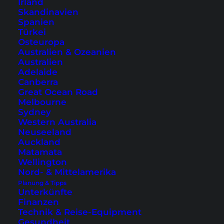
Irland
Kekse sowie Kaffee oder andere Getränke für ein
Skandinavien
leichtes Frühstück. Sobald alle Teilnehmer
Spanien
Türkei
komplett sind, geht die Reise in den Ang Thong
Osteuropa
Nationalpark los.
Australien & Ozeanien
Australien
Adelaide
Canberra
Great Ocean Road
Melbourne
Sydney
Western Australia
Neuseeland
Auckland
Matamata
Wellington
Nord- & Mittelamerika
Planung & Tipps
Unterkünfte
Die Fahrt bis zum ersten Stopp dauert eine
Finanzen
Technik & Reise-Equipment
ganze Weile. Circa 1 Stunde und 30 Minuten
Gesundheit