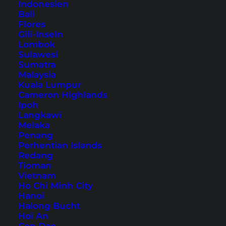
Thong Nationalpark
Indonesien
Bali
Flores
Gili-Inseln
Inhaltsverzeichnis
Lombok
Sulawesi
Anfahrt zum Ang Thong Nationalpark
Sumatra
1. Schnorcheln im Ang Thong
Malaysia
Kuala Lumpur
Nationalpark
Cameron Highlands
2. Koh Mae Ko
Ipoh
3. Kajakfahren im Ang Thong Nationalpark
Langkawi
Melaka
4. Koh Wua Ta Lap
Penang
Fazit zum Ang Thong Nationalpark
Perhentian Islands
Redang
Ang Thong Nationalpark: Touren und
Tioman
Tickets
Vietnam
Ho Chi Minh City
Hanoi
Halong Bucht
Hoi An