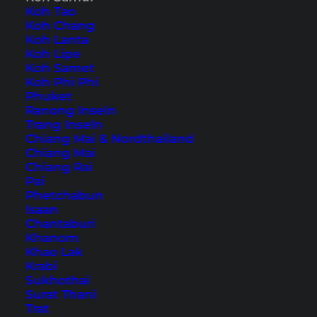
Koh Tao
Koh Chang
Auch verfügbar auf:
English
Koh Lanta
Koh Lipe
Der Ang Thong Nationalpark ist ein beliebtes
Koh Samet
Koh Phi Phi
Ziel für einen Tagesausflug aus
Koh Samui
oder
Phuket
Koh Phangan
. Er erstreckt sich im Golf von
Ranong Inseln
Trang Inseln
Thailand auf über 42 Inseln vom Festland
Chiang Mai & Nordthailand
entlang Koh Samui bis auf die Höhe von Koh
Chiang Mai
Chiang Rai
Phangan und hat viele Highlights zu bieten.
Pai
Schnorchelspots, Kajakfahren, Aussichtspunkte,
Phetchabun
Isaan
die beeindruckende Lagune oder die schönen
Chantaburi
Strände – es gibt viel zu tun und entdecken.
Khanom
Khao Lak
Krabi
Tagesausflug von Koh
Sukhothai
Phangan in den Ang
Surat Thani
Trat