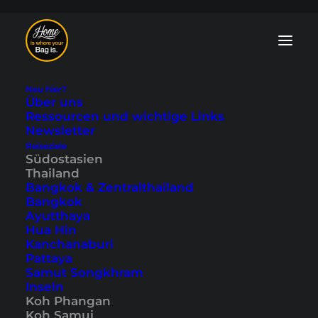
Neu hier?
Über uns
Ressourcen und wichtige Links
Newsletter
Reiseziele
Ang Thong
Südostasien
Thailand
Nationalpark - ein
Bangkok & Zentralthailand
Bangkok
Tagesausflug
Ayutthaya
Hua Hin
Kanchanaburi
Zuletzt aktualisiert: 6. August 2024
|
In
Koh Phangan
,
Koh
Pattaya
Samui
,
Südostasien
,
Thailand
|
By Tobi
Samut Songkhram
Inseln
Koh Phangan
Koh Samui