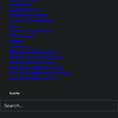
kannst du nun die Aussicht genießen oder dich
Transport
Persönliches
einfach etwas entspannen. Wir hatten beim
Versicherungen
Start zwar schlechtes Wetter und sogar etwas
Essen & Ausgehen
Shop
Nieselregen am Morgen. Aber wenn du weiter
Bücher & E-Books
unten die Bilder siehst, merkst du wie schnell
Warenkorb
Kasse
das
Wetter
wechseln kann.
Reiseführer
Bangkok Reiseführer
Thailand Routenguide
Phuket Reiseführer
Koh Samui Reiseführer
Koh Phangan Reiseführer
Lombok Reiseführer
Suche