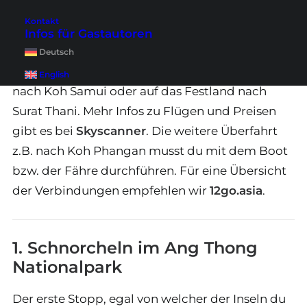
Info
: Um den Ausflug zum Ang Thong
Kontakt
Nationalpark zu machen, musst du zuerst nach
Infos für Gastautoren
Koh Samui oder Koh Phangan kommen. Das
Deutsch
geht am schnellsten mit dem Flugzeug direkt
English
nach Koh Samui oder auf das Festland nach
Surat Thani. Mehr Infos zu Flügen und Preisen
gibt es bei
Skyscanner
. Die weitere Überfahrt
z.B. nach Koh Phangan musst du mit dem Boot
bzw. der Fähre durchführen. Für eine Übersicht
der Verbindungen empfehlen wir
12go.asia
.
1. Schnorcheln im Ang Thong
Nationalpark
Der erste Stopp, egal von welcher der Inseln du