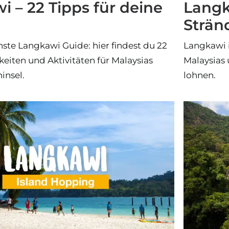
 – 22 Tipps für deine
Langk
Strän
hste Langkawi Guide: hier findest du 22
Langkawi i
iten und Aktivitäten für Malaysias
Malaysias 
insel.
lohnen.