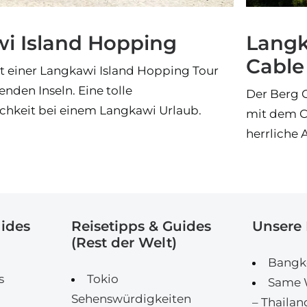
i Island Hopping
Langka
Cable
ht einer Langkawi Island Hopping Tour
nden Inseln. Eine tolle
Der Berg 
chkeit bei einem Langkawi Urlaub.
mit dem Ca
herrliche
uides
Reisetipps & Guides
Unsere 
(Rest der Welt)
Bangko
s
Tokio
Same W
Sehenswürdigkeiten
– Thailan