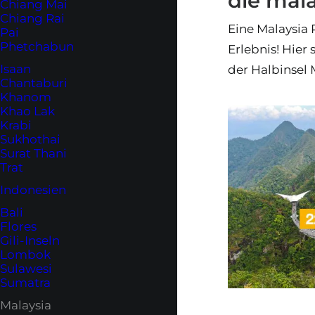
die mala
Chiang Mai
Chiang Rai
Eine Malaysia R
Pai
Phetchabun
Erlebnis! Hier 
Isaan
der Halbinsel 
Chantaburi
Khanom
Khao Lak
Krabi
Sukhothai
Surat Thani
Trat
Indonesien
Bali
Flores
Gili-Inseln
Lombok
Sulawesi
Sumatra
Malaysia