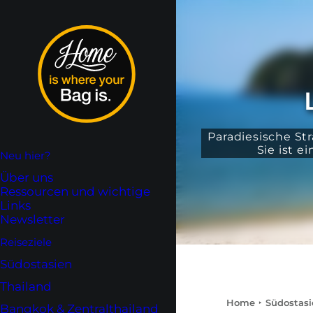
Paradiesische St
Sie ist e
Neu hier?
Über uns
Ressourcen und wichtige
Links
Newsletter
Reiseziele
Südostasien
Thailand
Home
Südostasi
Bangkok & Zentralthailand