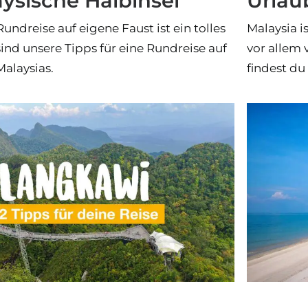
ysische Halbinsel
Urlau
undreise auf eigene Faust ist ein tolles
Malaysia i
sind unsere Tipps für eine Rundreise auf
vor allem 
Malaysias.
findest du