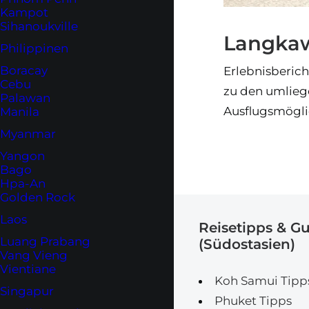
Kampot
Sihanoukville
Langkaw
Philippinen
Boracay
Erlebnisberic
Cebu
zu den umliege
Palawan
Ausflugsmögli
Manila
Myanmar
Yangon
Bago
Hpa-An
Golden Rock
Laos
Reisetipps & G
Luang Prabang
(Südostasien)
Vang Vieng
Vientiane
Koh Samui Tipp
Singapur
Phuket Tipps