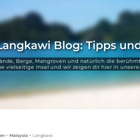
Langkawi Blog: Tipps und
rände, Berge, Mangroven und natürlich die berüh
ine vielseitige Insel und wir zeigen dir hier in uns
en
Malaysia
Langkawi