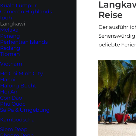
Langkawi
Kuala Lumpur
Cameron Highlands
Reise
Ipoh
Langkawi
Der ausführlic
Melaka
Penang
Sehenswürdigke
Perhentian Islands
beliebte Ferien
Redang
Tioman
Vietnam
Ho Chi Minh City
Hanoi
Halong Bucht
Hoi An
Con Dao
Phu Quoc
Sa Pa & Umgebung
Kambodscha
Siem Reap
Phnom Penh