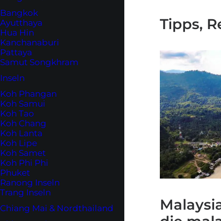
Bangkok
Tipps, 
Ayutthaya
Hua Hin
Kanchanaburi
Pattaya
Samut Songkhram
Inseln
Koh Phangan
Koh Samui
Koh Tao
Koh Chang
Koh Lanta
Koh Lipe
Koh Samet
Koh Phi Phi
Phuket
Ranong Inseln
Trang Inseln
Malaysi
Chiang Mai & Nordthailand