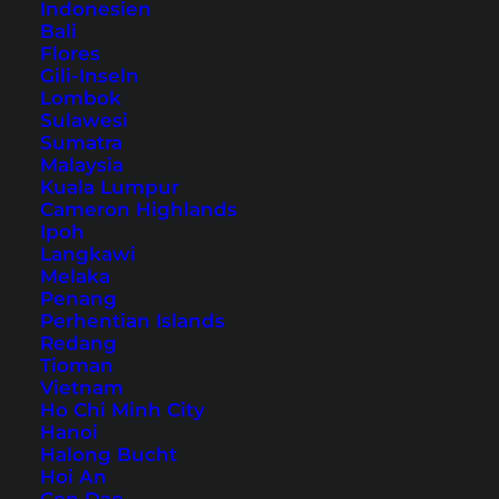
Indonesien
Unsere Reiseführer
Bali
Flores
Gili-Inseln
Bangkok Reiseführer
Lombok
Sulawesi
Same Way But Different – Thailand
Sumatra
Reiserouten
Malaysia
Kuala Lumpur
Phuket Reiseführer
Cameron Highlands
Koh Samui Reiseführer
Ipoh
Langkawi
Koh Phangan Reiseführer
Melaka
Lombok Reiseführer
Penang
Perhentian Islands
Ratgeber & Tipps
Redang
Tioman
Vietnam
Full Moon Party Koh Phangan - Termine &
Ho Chi Minh City
Infos
Hanoi
Halong Bucht
Wichtige Links für Reisende
Hoi An
Newsletter