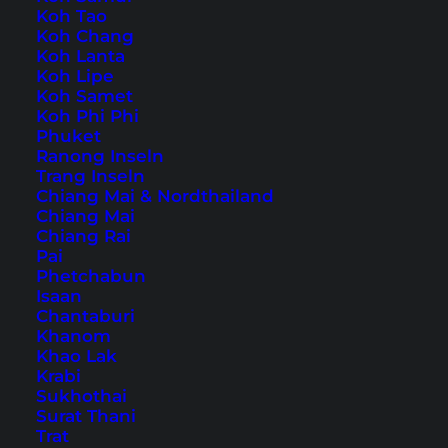
Koh Tao
Koh Chang
Reisetipps & Guides (Südostasien)
Koh Lanta
Koh Lipe
Koh Samet
Koh Samui Tipps
Koh Phi Phi
Phuket Tipps
Phuket
Ranong Inseln
Bangkok Sehenswürdigkeiten
Trang Inseln
Koh Phangan Tipps
Chiang Mai & Nordthailand
Chiang Mai
Lombok Sehenswürdigkeiten
Chiang Rai
Pai
Reisetipps & Guides (Rest der Welt)
Phetchabun
Isaan
Chantaburi
Tokio Sehenswürdigkeiten
Khanom
Sydney Tipps
Khao Lak
Paris Geheimtipps
Krabi
Sukhothai
London Sehenswürdigkeiten
Surat Thani
Malediven auf eigene Faust
Trat