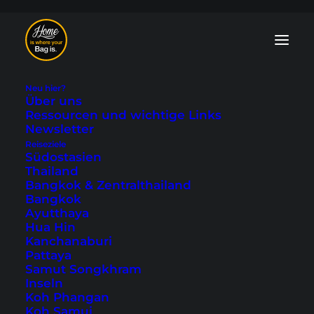
Neu hier?
Über uns
Ressourcen und wichtige Links
Newsletter
Dein Warenkorb ist derzeit leer.
Reiseziele
Südostasien
Thailand
Bangkok & Zentralthailand
Zurück zum Shop
Bangkok
Ayutthaya
Hua Hin
Kanchanaburi
Pattaya
Samut Songkhram
Inseln
Koh Phangan
Koh Samui