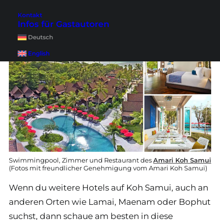
Betten sind von super Qualität und sorgen für
Kontakt
einen angenehmen Schlaf.
Infos für Gastautoren
Deutsch
English
Swimmingpool, Zimmer und Restaurant des
Amari Koh Samui
(Fotos mit freundlicher Genehmigung vom Amari Koh Samui)
Wenn du weitere Hotels auf Koh Samui, auch an
anderen Orten wie Lamai, Maenam oder Bophut
suchst, dann schaue am besten in diese