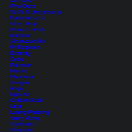
Con Dao
11. Coral Cove Beach
Phu Quoc
12. Silver Beach
Sa Pa & Umgebung
Kambodscha
13. Lamai Beach
Siem Reap
14. Natien Beach
Phnom Penh
Kampot
15. Bang Kao Beach
Sihanoukville
16. Thong Krut Beach
Philippinen
Boracay
17. Taling Ngam Beach
Cebu
18. Lipa Noi Beach
Palawan
Manila
19. Nathon Beach
Myanmar
20. Bang Makham Beach
Yangon
Bago
Koh Samui: Touren und Tickets
Hpa-An
Anreise nach Koh Samui
Golden Rock
Laos
Luang Prabang
Die Strände in den Hauptorten sind einfach zu
Vang Vieng
Vientiane
erreichen, die abgelegenen im Süden kannst du
Singapur