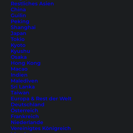
aber super auf einer Rollertour oder mit einem
Restliches Asien
China
privaten Fahrer
erkunden. Was du dort
Guilin
vorfindest, ist vor allem viel Ruhe und
Peking
Entspannung, denn wirklich stark besucht, sind
Shanghai
Japan
meist nur die Strände im Norden oder Osten. In
Tokio
diesem Artikel findest du unsere Auswahl zu den
Kyoto
Kyushu
Koh Samui Stränden, um den richtigen für dich
Osaka
zu entdecken.
Hong Kong
Macao
Indien
Malediven
Sri Lanka
Taiwan
Europa & Rest der Welt
Deutschland
Österreich
Frankreich
Niederlande
Vereinigtes Königreich