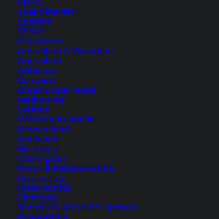
Irland
Skandinavien
Spanien
Koh Samui – der Inselguide (99
Türkei
spannende To-Dos)
Osteuropa
Australien & Ozeanien
Du brauchst noch etwas mehr Inspiration
Australien
Adelaide
und weitere Tipps für deine Koh Samui
Canberra
Reise? Dann solltest du unbedingt einen
Great Ocean Road
Melbourne
Blick in unser Buch werfen! 156 Seiten voller
Sydney
Insider-Wissen
.
Western Australia
Neuseeland
Mehr Informationen
Auckland
Matamata
Wellington
Nord- & Mittelamerika
Planung & Tipps
Unterkünfte
Finanzen
Übernachtung auf Koh Samui –
Technik & Reise-Equipment
unser Hoteltipp
Gesundheit