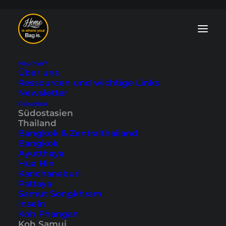
Neu hier?
Über uns
Ressourcen und wichtige Links
Newsletter
Reiseziele
Koh Samui Strände -
Südostasien
Thailand
die 20 schönsten
Bangkok & Zentralthailand
Bangkok
Strände der Insel
Ayutthaya
Hua Hin
Kanchanaburi
13. November 2025
|
In
Koh Samui
,
Südostasien
,
Thailand
|
By
Pattaya
Tobi
Samut Songkhram
Inseln
Koh Phangan
Koh Samui