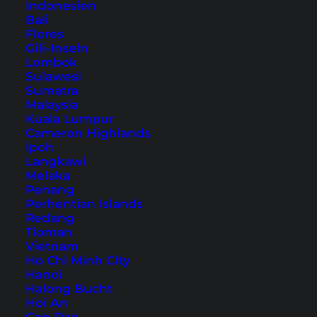
Koh Samui
Indonesien
Bali
Flores
Gili-Inseln
Inhaltsverzeichnis
Lombok
Sulawesi
Übernachtung auf Koh Samui – unser
Sumatra
Hoteltipp
Malaysia
Kuala Lumpur
1. Bang Por Beach
Cameron Highlands
2. Baan Tai Beach
Ipoh
3. Maenam Beach
Langkawi
Melaka
4. W Beach
Penang
5. Bophut Beach
Perhentian Islands
Redang
6. Bangrak Beach
Tioman
7. Thongson Bay
Vietnam
Ho Chi Minh City
8. Choeng Mon Beach
Hanoi
9. Chaweng Beach
Halong Bucht
Hoi An
10. Chaweng Noi Beach