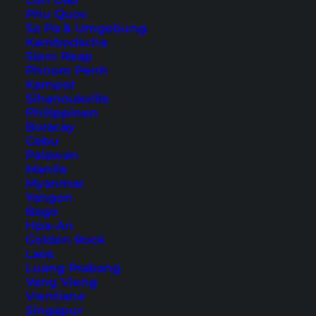
Con Dao
Phu Quoc
Sa Pa & Umgebung
Kambodscha
Siem Reap
Phnom Penh
Kampot
Sihanoukville
Sakon Nakhon
Philippinen
Boracay
Sehenswürdigkeiten – 10
Cebu
Palawan
Tipps und Highlights
Manila
Myanmar
Du suchst einen einzigartigen Ort fernab von
Yangon
Thailands Massentourismus? Hier zeigen wir dir
Bago
Hpa-An
die schönsten Sakon Nakhon
Golden Rock
Sehenswürdigkeiten.
Laos
Luang Prabang
Vang Vieng
Vientiane
Singapur