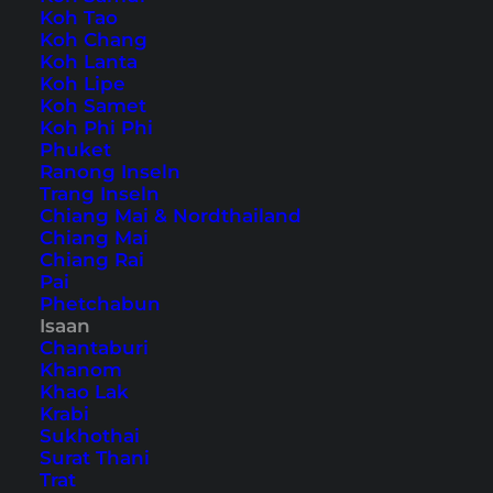
Koh Tao
Koh Chang
Koh Lanta
Koh Lipe
Home
Südostasien
Thailand
Isaan
Koh Samet
Koh Phi Phi
Phuket
Tipps, Reiseberichte und
Ranong Inseln
Trang Inseln
die schönsten
Chiang Mai & Nordthailand
Sehenswürdigkeiten
Chiang Mai
Chiang Rai
Pai
Phetchabun
Isaan
Chantaburi
Khanom
Khao Lak
Krabi
Sukhothai
Surat Thani
Trat