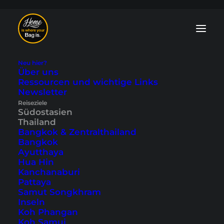
Neu hier?
Über uns
Ressourcen und wichtige Links
Isaan Blog: Tipps
Newsletter
Reiseziele
und Reiseberichte
Südostasien
Thailand
Bangkok & Zentralthailand
Entdecke den
untouristischen
Bangkok
Nordosten
von Thailand. In unserem
Ayutthaya
Isaan Blog zeigen wir dir die Städte wie
Hua Hin
Nong Khai
am
Mekong Ufer
oder auch
Kanchanaburi
historische Stätten wie den
Phimai
Pattaya
Nationalpark
. Alles abseits der
Samut Songkhram
Touristenmassen und ein völlig anderes
Inseln
Thailand. Lies mehr in unseren Tipps und
Koh Phangan
Reiseberichten.
Koh Samui