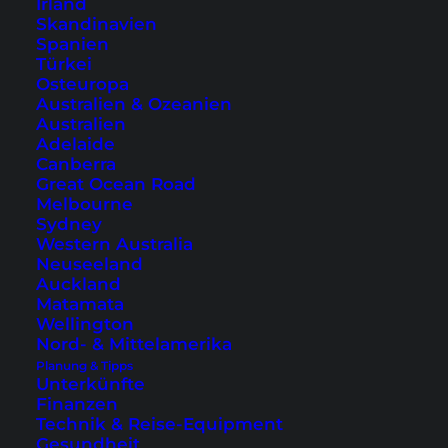
Irland
Skandinavien
Spanien
Türkei
Osteuropa
Australien & Ozeanien
Australien
Adelaide
Canberra
Great Ocean Road
Melbourne
Sydney
Western Australia
Neuseeland
Auckland
Phimai Historical Park – ein
Matamata
Besuch im Geschichtspark
Wellington
Nord- & Mittelamerika
Planung & Tipps
Der Phimai Historical Park ist eng mit der
Unterkünfte
Khmer Kultur und Angkor Wat verbunden. Ein
Finanzen
Technik & Reise-Equipment
Ausflug im Isaan, der sich wirklich lohnt.
Gesundheit