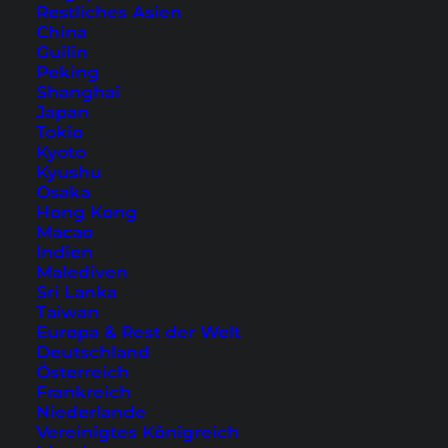
Restliches Asien
China
Guilin
Peking
Shanghai
Japan
Tokio
Kyoto
Kyushu
Osaka
Hong Kong
Macao
Nakhon Ratchasima – die
Indien
Top-Sehenswürdigkeiten
Malediven
Sri Lanka
von Korat
Taiwan
Europa & Rest der Welt
Korat ist das Tor zum Isaan. Entdecke in diesem
Deutschland
Österreich
Artikel unsere Empfehlungen und Top
Frankreich
Sehenswürdigkeiten in Nakhon Ratchasima.
Niederlande
Vereinigtes Königreich