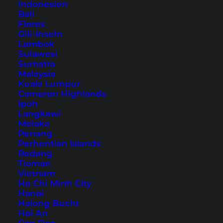
Indonesien
Bali
Flores
Gili-Inseln
Lombok
Die schönsten Orte im
Sulawesi
Sumatra
Isaan: Tempel, Mekong und
Malaysia
Naturwunder
Kuala Lumpur
Cameron Highlands
Ipoh
Der Nordosten von Thailand ist touristisch noch
Langkawi
ziemlich unerschlossen. Entdecke mit unseren
Melaka
Penang
Tipps die schönsten Orte im Isaan.
Perhentian Islands
Redang
Tioman
Vietnam
Ho Chi Minh City
Hanoi
Halong Bucht
Hoi An