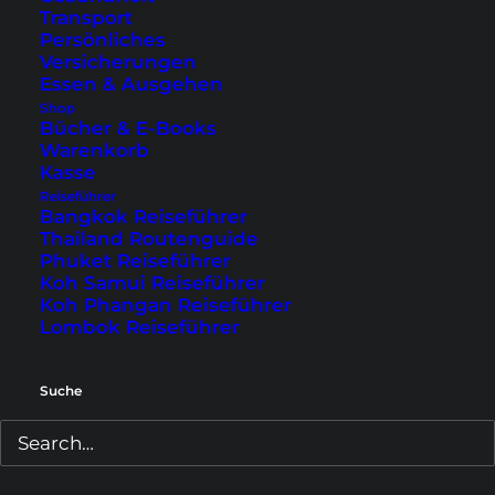
Transport
Persönliches
Versicherungen
Essen & Ausgehen
Shop
Bücher & E-Books
Warenkorb
Kasse
Reiseführer
Bangkok Reiseführer
Thailand Routenguide
Phuket Reiseführer
Koh Samui Reiseführer
Koh Phangan Reiseführer
Lombok Reiseführer
Die schönsten Tempel in
Thailand
Suche
Die Tempel in Thailand sind vielfältig,
einzigartig und eng mit der Kultur verbunden.
20 der schönsten Tempel Thailands stellen wir