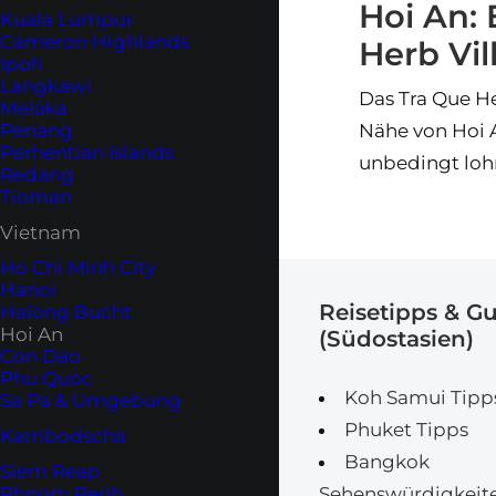
Hoi An: 
Kuala Lumpur
Cameron Highlands
Herb Vil
Ipoh
Langkawi
Das Tra Que He
Melaka
Penang
Nähe von Hoi 
Perhentian Islands
unbedingt lohn
Redang
Tioman
Vietnam
Ho Chi Minh City
Hanoi
Reisetipps & G
Halong Bucht
Hoi An
(Südostasien)
Con Dao
Phu Quoc
Koh Samui Tipp
Sa Pa & Umgebung
Phuket Tipps
Kambodscha
Bangkok
Siem Reap
Phnom Penh
Sehenswürdigkeit