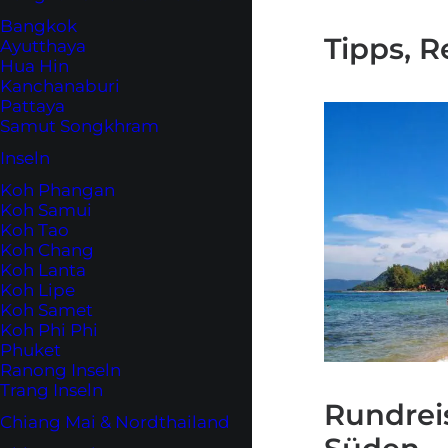
Bangkok
Tipps, 
Ayutthaya
Hua Hin
Kanchanaburi
Pattaya
Samut Songkhram
Inseln
Koh Phangan
Koh Samui
Koh Tao
Koh Chang
Koh Lanta
Koh Lipe
Koh Samet
Koh Phi Phi
Phuket
Ranong Inseln
Trang Inseln
Rundrei
Chiang Mai & Nordthailand