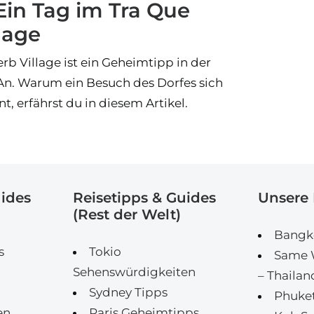
Ein Tag im Tra Que
lage
rb Village ist ein Geheimtipp in der
An. Warum ein Besuch des Dorfes sich
t, erfährst du in diesem Artikel.
uides
Reisetipps & Guides
Unsere 
(Rest der Welt)
Bangko
s
Tokio
Same W
Sehenswürdigkeiten
– Thailan
Sydney Tipps
Phuket
en
Paris Geheimtipps