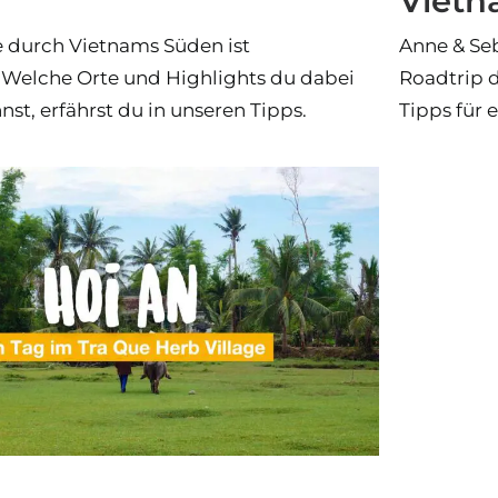
Viet
e durch Vietnams Süden ist
Anne & Se
. Welche Orte und Highlights du dabei
Roadtrip 
st, erfährst du in unseren Tipps.
Tipps für 