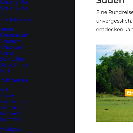
Süden
Chiang Mai
Chiang Rai
Eine Rundreis
Pai
Phetchabun
unvergesslich
Isaan
entdecken kann
Chantaburi
Khanom
Khao Lak
Krabi
Sukhothai
Surat Thani
Trat
Indonesien
Bali
Flores
Gili-Inseln
Lombok
Sulawesi
Sumatra
Malaysia