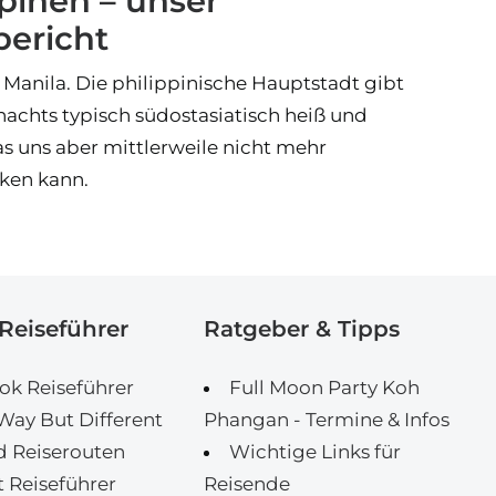
ppinen – unser
bericht
 Manila. Die philippinische Hauptstadt gibt
nachts typisch südostasiatisch heiß und
s uns aber mittlerweile nicht mehr
ken kann.
Reiseführer
Ratgeber & Tipps
k Reiseführer
Full Moon Party Koh
ay But Different
Phangan - Termine & Infos
d Reiserouten
Wichtige Links für
 Reiseführer
Reisende