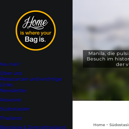
Manila, die pul
Besuch im histo
Neu hier?
der 
Über uns
Ressourcen und wichtige
Links
Newsletter
Reiseziele
Südostasien
Thailand
Home
Südostasi
Bangkok & Zentralthailand