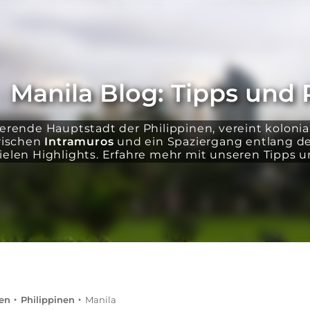
Manila Blog: Tipps und 
sierende Hauptstadt der Philippinen, vereint kolon
rischen
Intramuros
und ein Spaziergang entlang d
vielen Highlights. Erfahre mehr mit unseren Tipps 
en
Philippinen
Manila