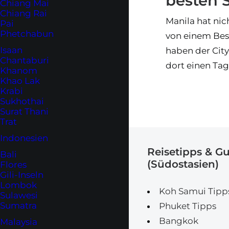
besten 
Chiang Mai
Chiang Rai
Manila hat nic
Pai
Phetchabun
von einem Bes
Isaan
haben der Cit
Chantaburi
dort einen Tag
Khanom
Khao Lak
Krabi
Sukhothai
Surat Thani
Trat
Indonesien
Reisetipps & G
Bali
(Südostasien)
Flores
Gili-Inseln
Lombok
Koh Samui Tipp
Sulawesi
Sumatra
Phuket Tipps
Bangkok
Malaysia