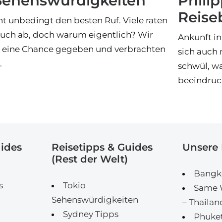
Sehenswürdigkeiten
Phili
Reise
ht unbedingt den besten Ruf. Viele raten
uch ab, doch warum eigentlich? Wir
Ankunft in
y eine Chance gegeben und verbrachten
sich auch 
.
schwül, wa
beeindruc
uides
Reisetipps & Guides
Unsere 
(Rest der Welt)
Bangko
s
Tokio
Same W
Sehenswürdigkeiten
– Thailan
Sydney Tipps
Phuket