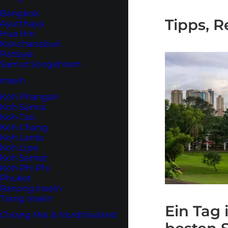
Bangkok
Tipps, 
Ayutthaya
Hua Hin
Kanchanaburi
Pattaya
Samut Songkhram
Inseln
Koh Phangan
Koh Samui
Koh Tao
Koh Chang
Koh Lanta
Koh Lipe
Koh Samet
Koh Phi Phi
Phuket
Ranong Inseln
Trang Inseln
Ein Tag 
Chiang Mai & Nordthailand