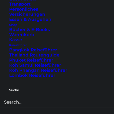
Transport
Persönliches
Versicherungen
Essen & Ausgehen
Shop
Bücher & E-Books
Warenkorb
Kasse
Reiseführer
Bangkok Reiseführer
Thailand Routenguide
Phuket Reiseführer
Koh Samui Reiseführer
Bangkok Fortbewegung:
Koh Phangan Reiseführer
Lombok Reiseführer
Tipps für öffentliche
Verkehrsmittel
Suche
Egal, ob du Bangkok mit der Bahn, dem Taxi,
dem Bus oder Boot durchquerst. Hier findest du
alle Infos zu den öffentlichen Verkehrsmitteln.