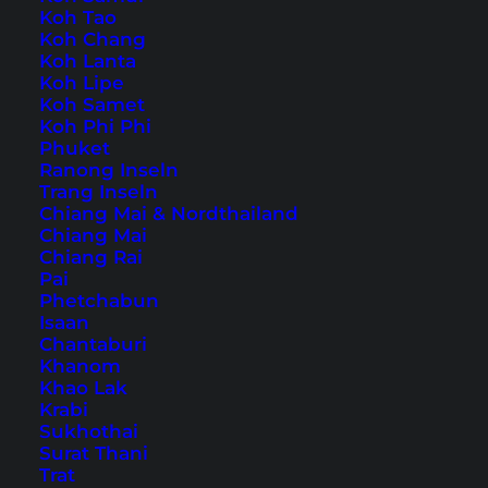
Koh Tao
Koh Chang
Koh Lanta
Koh Lipe
Home
Südostasien
(
Page 33
)
Koh Samet
Koh Phi Phi
Phuket
Tipps, Reiseberichte und
Ranong Inseln
Trang Inseln
die schönsten
Chiang Mai & Nordthailand
Sehenswürdigkeiten
Chiang Mai
Chiang Rai
Pai
Phetchabun
Isaan
Chantaburi
Khanom
Khao Lak
Krabi
Sukhothai
Surat Thani
Trat