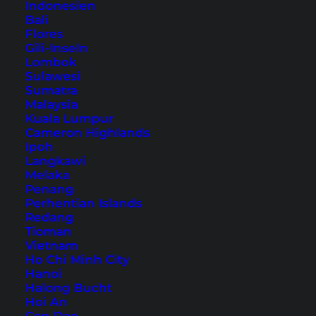
Indonesien
Bali
Flores
Gili-Inseln
Lombok
Langkawi Island Hopping
Sulawesi
Sumatra
Malaysia
Erlebnisbericht einer Langkawi Island Hopping
Kuala Lumpur
Tour zu den umliegenden Inseln. Eine tolle
Cameron Highlands
Ipoh
Ausflugsmöglichkeit bei einem Langkawi
Langkawi
Urlaub.
Melaka
Penang
Perhentian Islands
Redang
Tioman
Vietnam
Ho Chi Minh City
Hanoi
Halong Bucht
Hoi An