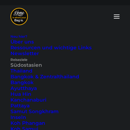
Neu hier?
Über uns
Ressourcen und wichtige Links
Südostasien Blog:
Newsletter
Reiseziele
Tipps und
Südostasien
Thailand
Reiseberichte
Bangkok & Zentralthailand
Bangkok
Ayutthaya
In unserem Südostasien Blog findest du
Hua Hin
zahlreiche
Ausflugsziele
,
Insider-Tipps
Kanchanaburi
und
persönliche Reiseberichte
. Wir
Pattaya
decken alle Länder von Thailand,
Samut Songkhram
Indonesien, Malaysia bis Vietnam,
Inseln
Kambodscha, Laos, Myanmar und den
Koh Phangan
Stadtstaat Singapur ab.
Koh Samui