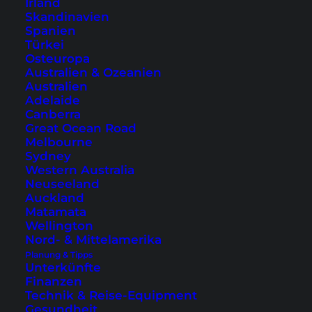
Irland
Skandinavien
Spanien
Türkei
Osteuropa
Australien & Ozeanien
Australien
Adelaide
Canberra
Great Ocean Road
Melbourne
Sydney
Western Australia
25 Dinge, die du auf den
Neuseeland
Auckland
Gili-Inseln tun kannst
Matamata
Wellington
Auch wenn du es auf den Gili-Inseln nicht
Nord- & Mittelamerika
erwartest, kannst du bei uns 25 Aktivitäten und
Planung & Tipps
Unterkünfte
Tipps zu den Gilis entdecken.
Finanzen
Technik & Reise-Equipment
Gesundheit