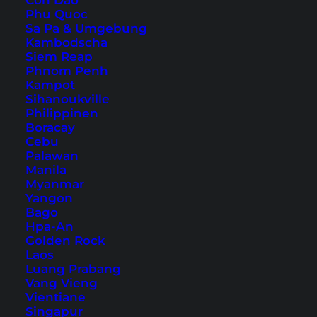
Con Dao
Phu Quoc
Sa Pa & Umgebung
Kambodscha
Siem Reap
Phnom Penh
Über den Dächern von
Kampot
Sihanoukville
Kuala Lumpur – der KL
Philippinen
Boracay
Tower bei Nacht
Cebu
Palawan
Ein Erfahrungsbericht zum KL Tower, auch
Manila
Myanmar
bekannt als Menara Kuala Lumpur. Gerade
Yangon
nachts ist die Aussicht beeindruckend.
Bago
Hpa-An
Golden Rock
Laos
Luang Prabang
Vang Vieng
Vientiane
Singapur