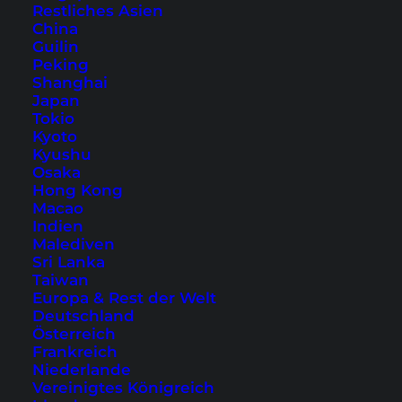
Restliches Asien
China
Guilin
Peking
Shanghai
Japan
Tokio
Kyoto
Langkawi – Oriental
Kyushu
Osaka
Village, Cable Car und
Hong Kong
Macao
SkyBridge
Indien
Malediven
Der Berg Gunung Mat Cincang auf Langkawi,
Sri Lanka
Taiwan
den du mit dem Cable Car erreichen kannst,
Europa & Rest der Welt
bietet eine herrliche Aussicht auf die
Deutschland
Österreich
Umgebung.
Frankreich
Niederlande
Vereinigtes Königreich