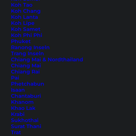
Koh Tao
Koh Chang
Koh Lanta
Koh Lipe
Home
Südostasien
Koh Samet
Koh Phi Phi
Phuket
Tipps, Reiseberichte und
Ranong Inseln
Trang Inseln
die schönsten
Chiang Mai & Nordthailand
Sehenswürdigkeiten
Chiang Mai
Chiang Rai
Pai
Phetchabun
Isaan
Chantaburi
Khanom
Khao Lak
Krabi
Sukhothai
Surat Thani
Trat