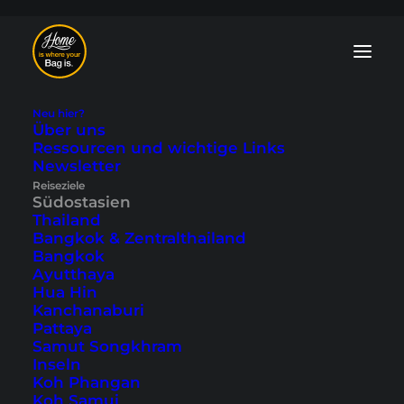
Neu hier?
Über uns
Ressourcen und wichtige Links
Südostasien Blog:
Newsletter
Reiseziele
Tipps und
Südostasien
Thailand
Reiseberichte
Bangkok & Zentralthailand
Bangkok
Ayutthaya
In unserem Südostasien Blog findest du
Hua Hin
zahlreiche
Ausflugsziele
,
Insider-Tipps
Kanchanaburi
und
persönliche Reiseberichte
. Wir
Pattaya
decken alle Länder von Thailand,
Samut Songkhram
Indonesien, Malaysia bis Vietnam,
Inseln
Kambodscha, Laos, Myanmar und den
Koh Phangan
Stadtstaat Singapur ab.
Koh Samui