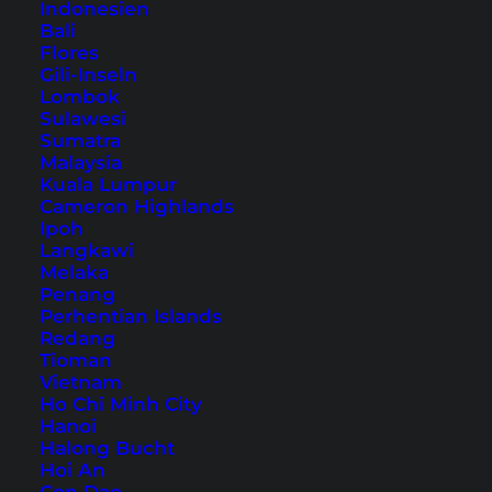
Indonesien
Bali
Flores
Gili-Inseln
Lombok
Koh Phangan – ein Tag am
Sulawesi
Sumatra
Bottle Beach
Malaysia
Kuala Lumpur
Ein Ausflug zu einem der schönsten Strände von
Cameron Highlands
Ipoh
Koh Phangan. Auch ein traumhafter Viewpoint
Langkawi
befindet sich hier.
Melaka
Penang
Perhentian Islands
Redang
Tioman
Vietnam
Ho Chi Minh City
Hanoi
Halong Bucht
Hoi An