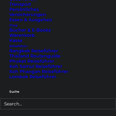
Transport
Persönliches
Versicherungen
Essen & Ausgehen
Shop
Bücher & E-Books
Warenkorb
Kasse
Reiseführer
Bangkok Reiseführer
Unsere Anreise von Bali auf
Thailand Routenguide
Phuket Reiseführer
die Gili-Inseln
Koh Samui Reiseführer
(Reisebericht)
Koh Phangan Reiseführer
Lombok Reiseführer
Ein Bericht über unsere verrückte Anreise von
Bali über Lombok bis in unser persönliches
Suche
Paradies auf Reisen: Gili Trawangan.