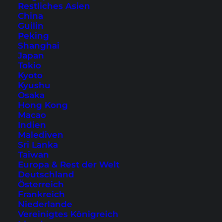
Restliches Asien
China
Guilin
Peking
Shanghai
Japan
Tokio
7 kostenlose Sightseeing-
Kyoto
Tipps für Koh Samui
Kyushu
Osaka
Hong Kong
Koh Samuis Sehenswürdigkeiten sind vielfältig
Macao
und nicht immer kostenlos. Hier stellen wir 7
Indien
Malediven
interessante Sehenswürdigkeiten und Must-Sees
Sri Lanka
vor, die du gratis besuchen kannst.
Taiwan
Europa & Rest der Welt
Deutschland
Österreich
Frankreich
Niederlande
Vereinigtes Königreich