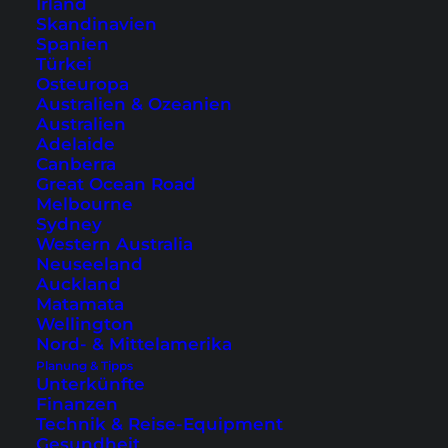
Irland
Skandinavien
Spanien
Türkei
Osteuropa
Australien & Ozeanien
Australien
Adelaide
Canberra
Great Ocean Road
Wie komme ich von Bali
Melbourne
auf die Gili-Inseln?
Sydney
Western Australia
Neuseeland
Welche Möglichkeiten gibt es, um von Bali zu
Auckland
den Gili Island zu kommen? In diesem Artikel
Matamata
Wellington
stellen wir die vier Optionen vor.
Nord- & Mittelamerika
Planung & Tipps
Unterkünfte
Finanzen
Technik & Reise-Equipment
Gesundheit