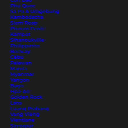
Con Dao
Phu Quoc
Sa Pa & Umgebung
Kambodscha
Siem Reap
Phnom Penh
Kampot
Kuala Lumpur City Gallery
Sihanoukville
Philippinen
Du möchtest Kuala Lumpur und die Geschichte
Boracay
der Stadt etwas näher kennenlernen? Dann
Cebu
Palawan
schaue in der KL City Gallery vorbei, um mehr zu
Manila
erfahren.
Myanmar
Yangon
Bago
Hpa-An
Golden Rock
Laos
Luang Prabang
Vang Vieng
Vientiane
Singapur