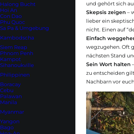
und gehört sich au
Halong Bucht
Hoi An
Skepsis zeigen
– w
Con Dao
lieber ein skeptis
Phu Quoc
Sa Pa & Umgebung
nicht. Einen auf “d
Kambodscha
Einfach weggehe
wegzugehen. Oft g
Siem Reap
Phnom Penh
nächsten Stand und
Kampot
Sein Wort halten
–
Sihanoukville
zu entscheiden gil
Philippinen
Nachbarn vor euch
Boracay
Cebu
Palawan
Manila
Myanmar
Yangon
Bago
Hpa-An