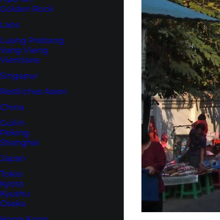
Golden Rock
Laos
Luang Prabang
Vang Vieng
Vientiane
Singapur
Restliches Asien
China
Guilin
Peking
Shanghai
Japan
Tokio
Kyoto
Kyushu
Osaka
Hong Kong