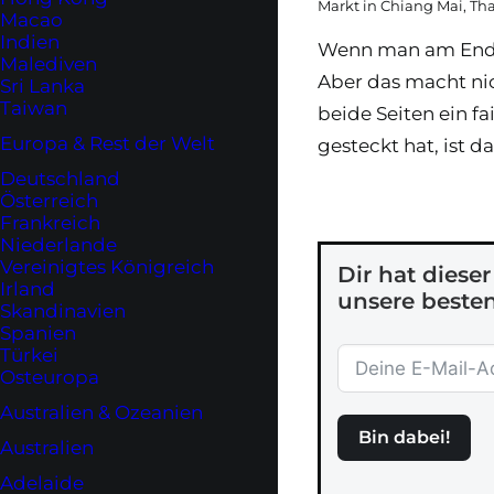
Markt in Chiang Mai, Th
Macao
Indien
Wenn man am Ende 
Malediven
Aber das macht ni
Sri Lanka
Taiwan
beide Seiten ein f
Europa & Rest der Welt
gesteckt hat, ist 
Deutschland
Österreich
Frankreich
Niederlande
Vereinigtes Königreich
Dir hat diese
Irland
unsere besten
Skandinavien
Spanien
Türkei
Osteuropa
Australien & Ozeanien
Bin dabei!
Australien
Adelaide