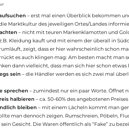
ur
aufsuchen
– erst mal einen Überblick bekommen und
die Marktkultur des jeweiligen Ortes/Landes informie
 achten
– nicht mit teuren Markenklamotten und Gold
 z.B. Kleidung kauft und mit einem der überall in Süd
rumläuft, zeigt, dass er hier wahrscheinlich schon 
verrückt es auch klingen mag: Am besten macht man 
enken dann vielleicht, dass man sich hier schon etwas
egs sein
– die Händler werden es sich zwei mal überle
e sprechen
– zumindest nur ein paar Worte. Öffnet n
eis halbieren
– ca. 50-60% des angebotenen Preises 
ndlich bleiben
– mit einem Lächeln kommt man gerade
ollte man dennoch zeigen. Rumschreien, Pöbeln, Fluc
 sein Gesicht. Die Waren öffentlich als “Fake” zu bez