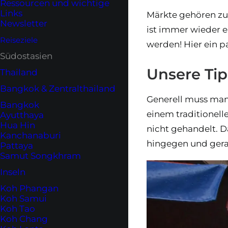
Ressourcen und wichtige
Links
Märkte gehören zur
Newsletter
ist immer wieder 
Reiseziele
werden! Hier ein 
Südostasien
Unsere Tip
Thailand
Bangkok & Zentralthailand
Generell muss man
Bangkok
einem traditionel
Ayutthaya
Hua Hin
nicht gehandelt. 
Kanchanaburi
hingegen und gerad
Pattaya
Samut Songkhram
Inseln
Koh Phangan
Koh Samui
Koh Tao
Koh Chang