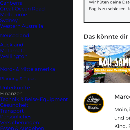
Wir hüten deine Dat
Canberra
Great Ocean Road
Bag is zu schicken. 
Melbourne
Sydney
Western Australia
Neuseeland
Das könnte dir
Auckland
Matamata
Wellington
Nord- & Mittelamerika
Planung & Tipps
Unterkünfte
Finanzen
Marc
Technik & Reise-Equipment
Gesundheit
Moin, 
Transport
Persönliches
und bi
Versicherungen
Kind. 
Essen & Ausgehen