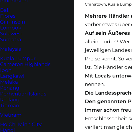
Indonesien
Chinatown, Kuala Lump
Bali
Flores
Mehrere Händler 
Gili-Inseln
vorher etwas über 
Lombok
Auf sein Äußeres
Sulawesi
Sumatra
alleine, oder? Wer
Malaysia
jeweiligen Landes 
Kuala Lumpur
Preise kennt. So 
Cameron Highlands
ist. Die Händler d
Ipoh
Mit Locals unterw
Langkawi
Melaka
nennen.
Penang
Die Landessprach
Perhentian Islands
Redang
Den genannten Pr
Tioman
Immer schön freu
Vietnam
Entschlossenheit s
Ho Chi Minh City
verliert man gleich
Hanoi