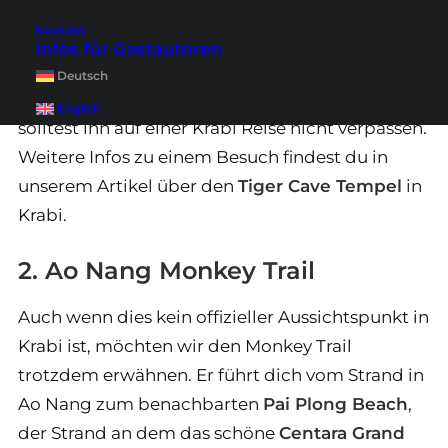
Oben angekommen, bietet sich dir eine
Kontakt
herrliche Aussicht auf
Krabi Town
, die
Infos für Gastautoren
Umgebung und das Meer. Es ist zu Recht einer
Deutsch
der beliebtesten Krabi Aussichtspunkte und du
English
solltest ihn auf einer Krabi Reise nicht verpassen.
Weitere Infos zu einem Besuch findest du in
unserem Artikel über den
Tiger Cave Tempel
in
Krabi.
2. Ao Nang Monkey Trail
Auch wenn dies kein offizieller Aussichtspunkt in
Krabi ist, möchten wir den Monkey Trail
trotzdem erwähnen. Er führt dich vom Strand in
Ao Nang zum benachbarten
Pai Plong Beach
,
der Strand an dem das schöne
Centara Grand