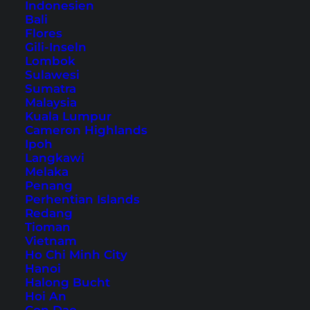
Indonesien
Bali
Inhaltsverzeichnis
Flores
Gili-Inseln
Übernachtung in Krabi – unser Hoteltipp
Lombok
Sulawesi
1. Tiger Cave Tempel
Sumatra
2. Ao Nang Monkey Trail
Malaysia
Kuala Lumpur
3. The Hilltop Ao Nang
Cameron Highlands
4. Mountain Buddha Temple (Geheimtipp
Ipoh
Langkawi
unserer Krabi Aussichtspunkte)
Melaka
5. Railay Viewpoint
Penang
Perhentian Islands
6. Chicken Island Viewpoint
Redang
7. Dragon Crest Mountain
Tioman
8. Koh Phi Phi Viewpoint
Vietnam
Ho Chi Minh City
Krabi: Touren und Tickets
Hanoi
Anreise nach Krabi
Halong Bucht
Hoi An