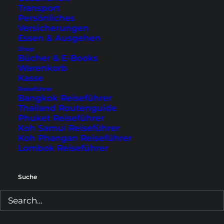
Transport
Ausflugsziel
. Der 1975 erbaute Tempel
Persönliches
beeindruckt vor allem mit seiner riesigen
Versicherungen
goldenen Buddha-Statue auf der Spitze. Dafür
Essen & Ausgehen
Shop
musst du jedoch 1237 Treppenstufen hinter dich
Bücher & E-Books
bringen, die schon manchem Besucher den
Warenkorb
Kasse
Schweiß auf die Stirn getrieben haben.
Reiseführer
Bangkok Reiseführer
Thailand Routenguide
Phuket Reiseführer
Koh Samui Reiseführer
Koh Phangan Reiseführer
Lombok Reiseführer
Suche