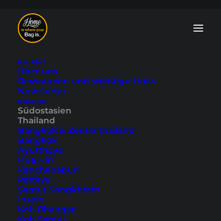
Neu hier?
Über uns
Ressourcen und wichtige Links
Newsletter
Reiseziele
Krabi Viewpoints -
Südostasien
Thailand
die 8 schönsten
Bangkok & Zentralthailand
Bangkok
Aussichtspunkte
Ayutthaya
Hua Hin
Kanchanaburi
Zuletzt aktualisiert: 16. März 2026
|
In
Krabi
,
Südostasien
,
Pattaya
Thailand
|
By Tobi
Samut Songkhram
Inseln
Koh Phangan
Koh Samui