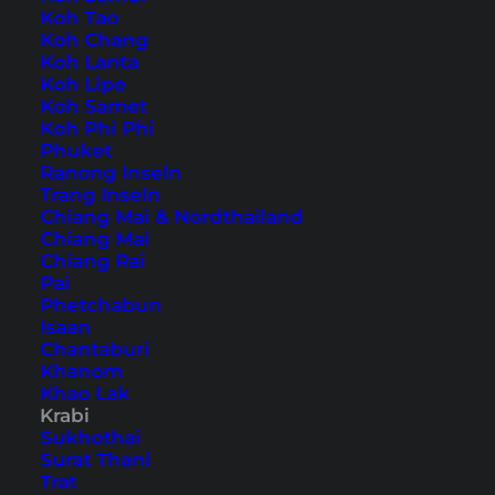
Koh Tao
Koh Chang
Auch verfügbar auf:
English
Koh Lanta
Koh Lipe
Die Region Krabi zählt landschaftlich definitiv zu
Koh Samet
Koh Phi Phi
den schönsten in Thailand. Riesige
Phuket
Kalksteinfelsen und traumhafte Inseln sind zwei
Ranong Inseln
Trang Inseln
der Aushängeschilder. Nicht zu vergessen sind
Chiang Mai & Nordthailand
aber die vielen Viewpoints in Krabi, ein
Chiang Mai
Chiang Rai
absolutes Highlight um einen tollen Ausblick
Pai
über die Landschaft zu bekommen.
Phetchabun
Isaan
Chantaburi
Krabi Aussichtspunkte: 8
Khanom
beeindruckende
Khao Lak
Krabi
Aussichtspunkte in Krabi,
Sukhothai
Surat Thani
die du besuchen musst
Trat