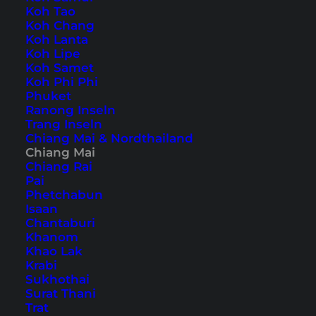
Koh Tao
Koh Chang
Koh Lanta
Motorrad- oder Rollertouren in die
Umgebung
Koh Lipe
Koh Samet
von Chiang Mai
sind sehr beliebt unter
Koh Phi Phi
Besuchern. Dabei gibt es einige richtig schöne
Phuket
Ranong Inseln
Tagestouren, z.B. zum
Doi Inthanon
oder eine
Trang Inseln
Fahrt auf dem Samoeng Loop, die wir bei
Chiang Mai & Nordthailand
Chiang Mai
unserem letzten Besuch in Chiang Mai gemacht
Chiang Rai
haben.
Pai
Phetchabun
Isaan
Eine Tagestour von Chiang
Chantaburi
Mai auf dem Samoeng
Khanom
Khao Lak
Loop
Krabi
Sukhothai
Surat Thani
Inhaltsverzeichnis
Trat