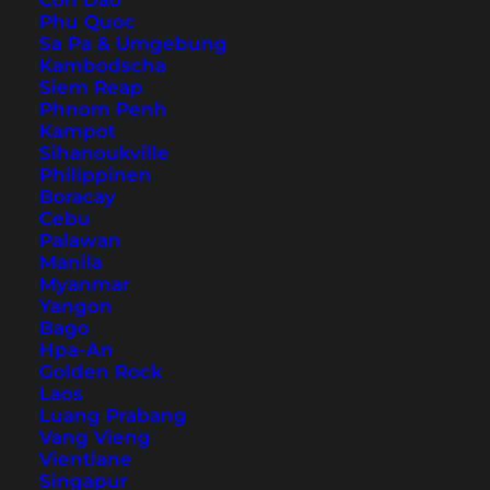
Con Dao
Chiang Mai: Touren und Tickets
Phu Quoc
Sa Pa & Umgebung
Kambodscha
Siem Reap
Phnom Penh
Kampot
Sihanoukville
Philippinen
Boracay
Cebu
Palawan
Manila
Myanmar
Yangon
Bago
Straße und Berge auf dem Samoeng Loop
Hpa-An
Golden Rock
Der Samoeng Loop bringt dich zu einigen
Laos
Luang Prabang
sehenswerten Highlights wie dem
Samoeng
Vang Vieng
Forest Viewpoint
, dem
Queen Sirikit Botanic
Vientiane
Singapur
Garden
oder dem
Mae Sa Waterfall
. Der