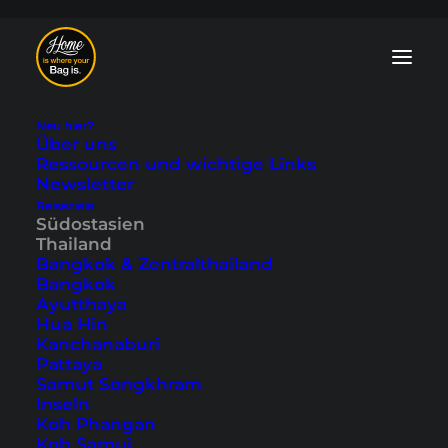
Neu hier?
Über uns
Ressourcen und wichtige Links
Newsletter
Reiseziele
Samoeng Loop -
Südostasien
Thailand
eine Tagestour von
Bangkok & Zentralthailand
Bangkok
Chiang Mai
Ayutthaya
Hua Hin
Kanchanaburi
Zuletzt aktualisiert: 28. August 2024
|
In
Chiang Mai
,
Pattaya
Südostasien
,
Thailand
|
By Tobi
Samut Songkhram
Inseln
Koh Phangan
Koh Samui