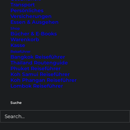
Hier kannst du dich einfach durch die Stadt
Transport
Persönliches
treiben lassen, dich in einem der vielen Cafés
Versicherungen
niederlassen und die Altstadt von Luang
Essen & Ausgehen
Shop
Prabang entdecken. Eine tolle Art Luang
Bücher & E-Books
Prabang zu erkunden, ist auch eine
Warenkorb
Kasse
morgendliche Rollertour mit Guide
. So erfährst
Reiseführer
du noch viel mehr über die Geschichte der
Bangkok Reiseführer
Thailand Routenguide
Stadt.
Phuket Reiseführer
Koh Samui Reiseführer
Koh Phangan Reiseführer
Lombok Reiseführer
Suche