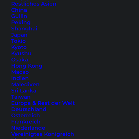
Restliches Asien
China
Guilin
Peking
Shanghai
Japan
Tokio
Kyoto
Kyushu
Osaka
Aussicht auf Luang Prabang vom Mount Phou Si
Hong Kong
Macao
Indien
Malediven
Übernachtung in Luang Prabang
Sri Lanka
– unser Hoteltipp
Taiwan
Europa & Rest der Welt
Deutschland
Die unserer Meinung nach beste Gegend zur
Österreich
Übernachtung ist direkt in der historischen
Frankreich
Niederlande
Altstadt – idealerweise direkt am Mekong. Eines
Vereinigtes Königreich
dieser Hotels ist das
Sala Prabang Hotel
, das