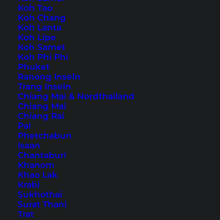
Koh Tao
Koh Chang
Auch verfügbar auf:
English
Koh Lanta
Koh Lipe
Luang Prabang
Koh Samet
hat eine Menge
Koh Phi Phi
Sehenswürdigkeiten
und gilt unter vielen
Phuket
Reisenden als die schönste Stadt Südostasiens.
Ranong Inseln
Trang Inseln
Chiang Mai & Nordthailand
Die Stadt hat definitiv ihren eigenen Charme –
Chiang Mai
teils auf einer Halbinsel zwischen
Mekong
und
Chiang Rai
Pai
Nam Khan Fluss
gelegen, mit Bergen soweit
Phetchabun
das Auge reicht. Luang Prabang ist in Laos eines
Isaan
Chantaburi
der Highlights, zumindest was die Städte
Khanom
angeht.
Khao Lak
Krabi
Sukhothai
Luang Prabang – Tipps für
Surat Thani
die schönste Stadt
Trat