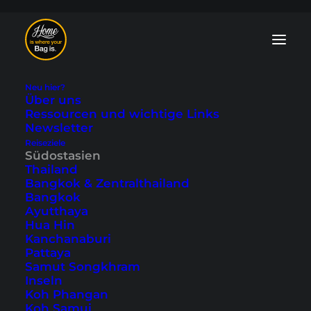
Neu hier?
Über uns
Ressourcen und wichtige Links
Newsletter
9 Highlights, die du
Reiseziele
Südostasien
in Luang Prabang
Thailand
Bangkok & Zentralthailand
nicht verpassen
Bangkok
Ayutthaya
solltest
Hua Hin
Kanchanaburi
Pattaya
Zuletzt aktualisiert: 23. März 2026
|
In
Laos
,
Luang Prabang
,
Samut Songkhram
Südostasien
|
By Tobi
Inseln
Koh Phangan
Koh Samui