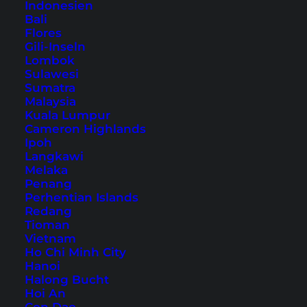
Indonesien
Südostasiens
Bali
Flores
Gili-Inseln
Inhaltsverzeichnis
Lombok
Sulawesi
Sumatra
Übernachtung in Luang Prabang – unser
Malaysia
Hoteltipp
Kuala Lumpur
1. Ein Spaziergang durch die Altstadt
Cameron Highlands
Ipoh
2. Beer Lao am Mekong Ufer
Langkawi
3. Wat Xieng Thong – der älteste Tempel
Melaka
Penang
4. Der Luang Prabang Nachtmarkt
Perhentian Islands
5. Ausflug zum Tat Kuang Si
Redang
Tioman
6. Aufstieg zum Mount Phou Si
Vietnam
7. Dich durch die Küche Laos probieren
Ho Chi Minh City
Hanoi
8. Weitere Sehenswürdigkeiten von
Halong Bucht
Luang Prabang erkunden
Hoi An