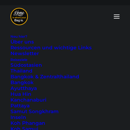
Neu hier?
Über uns
Ressourcen und wichtige Links
Newsletter
Reiseziele
Tokio - die
Südostasien
Thailand
schönsten
Bangkok & Zentralthailand
Bangkok
Aussichtspunkte
Ayutthaya
Hua Hin
Kanchanaburi
Zuletzt aktualisiert: 17. November 2025
|
In
Asien
,
Japan
,
Pattaya
Tokio
|
By Tobi
Samut Songkhram
Inseln
Koh Phangan
Koh Samui