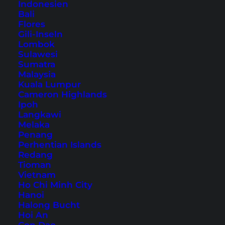
Indonesien
2. Asakusa Culture Tourist Information
Bali
Center
Flores
Gili-Inseln
3. Tokyo Skytree
Lombok
4. Shibuya Sky
Sulawesi
Sumatra
5. Tokyo Metropolitan Government
Malaysia
Building
Kuala Lumpur
Cameron Highlands
6. Tokyo Tower
Ipoh
7. Sky Circus Sunshine 60
Langkawi
Melaka
8. Odaiba Fuji TV Building
Penang
9. Tokyo World Trade Center
Perhentian Islands
Redang
Tokio: Touren und Tickets
Tioman
Anreise nach Tokio
Vietnam
Ho Chi Minh City
Hanoi
Für uns sind Viewpoints immer ein Highlight
Halong Bucht
Hoi An
und wir lieben es die Aussicht auf Städte von