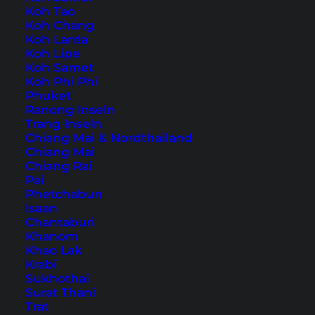
Koh Tao
Koh Chang
Auch verfügbar auf:
English
Koh Lanta
Koh Lipe
Tokio ist riesig und beeindruckend, aber Tokio
Koh Samet
Koh Phi Phi
von oben ist nochmal eine komplett andere
Phuket
Welt. Ein Hochhaus reiht sich an das nächste
Ranong Inseln
Trang Inseln
und trotzdem kannst du so viel Grün von den
Chiang Mai & Nordthailand
Aussichtspunkten Tokios sehen.
Chiang Mai
Chiang Rai
Pai
9 geniale Aussichtspunkte
Phetchabun
Isaan
in Tokio (inkl. Geheimtipps)
Chantaburi
Khanom
Khao Lak
Inhaltsverzeichnis
Krabi
Sukhothai
Übernachtung in Tokio – unser Hoteltipp
Surat Thani
Trat
1. Mori Tower