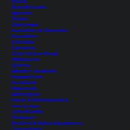
Irland
Skandinavien
Spanien
Türkei
Osteuropa
Australien & Ozeanien
Australien
Adelaide
Canberra
Great Ocean Road
Melbourne
Sydney
Dachterrasse, Zimmer und Café im
Hotel Sui Akasaka by
Western Australia
Abest
(Fotos © mit freundlicher Genehmigung vom Hotel Sui
Neuseeland
Akasaka by Abest)
Auckland
Matamata
Beliebte Stadtteile zum Übernachten sind in
Wellington
Tokio unter anderem Shinjuku, Akihabara oder
Nord- & Mittelamerika
Planung & Tipps
Asakusa. Weitere Hotels in den anderen
Unterkünfte
Stadtteilen von Tokio findest du
hier
.
Finanzen
Technik & Reise-Equipment
Gesundheit