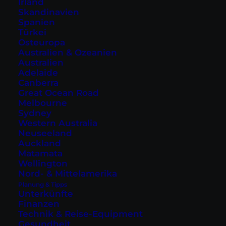
Irland
Skandinavien
Spanien
Türkei
Osteuropa
Australien & Ozeanien
Australien
Adelaide
Canberra
Great Ocean Road
Dachterrasse, Zimmer und Café im
Hotel Sui Akasaka by
Abest
(Fotos © mit freundlicher Genehmigung vom Hotel Sui
Melbourne
Akasaka by Abest)
Sydney
Western Australia
Beliebte Stadtteile zum Übernachten sind in
Neuseeland
Auckland
Tokio unter anderem Shinjuku, Akihabara oder
Matamata
Asakusa. Weitere Hotels in den anderen
Wellington
Stadtteilen von Tokio findest du
hier
.
Nord- & Mittelamerika
Planung & Tipps
Unterkünfte
Finanzen
Busfahrt von Tokio für den
Technik & Reise-Equipment
Gesundheit