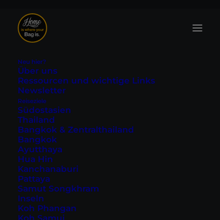
Neu hier?
Über uns
Ressourcen und wichtige Links
Newsletter
Reiseziele
Ein Tag am Mount
Südostasien
Thailand
Fuji - Ausflug von
Bangkok & Zentralthailand
Bangkok
Tokio
Ayutthaya
Hua Hin
Kanchanaburi
Zuletzt aktualisiert: 15. September 2025
|
In
Asien
,
Japan
,
Pattaya
Tokio
|
By Tobi
Samut Songkhram
Inseln
Koh Phangan
Koh Samui