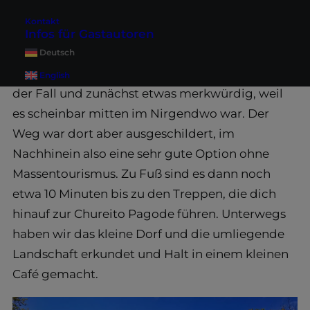
als auch vom
Keio Bus
bedient. Wenn du dir ein
Kontakt
Ticket zur Chureito Pagode kaufst, lässt dich der
Infos für Gastautoren
Fahrer an einer Bushaltestelle an der Autobahn
Deutsch
in der Nähe der Pagode raus. Dies war bei uns
English
der Fall und zunächst etwas merkwürdig, weil
es scheinbar mitten im Nirgendwo war. Der
Weg war dort aber ausgeschildert, im
Nachhinein also eine sehr gute Option ohne
Massentourismus. Zu Fuß sind es dann noch
etwa 10 Minuten bis zu den Treppen, die dich
hinauf zur Chureito Pagode führen. Unterwegs
haben wir das kleine Dorf und die umliegende
Landschaft erkundet und Halt in einem kleinen
Café gemacht.