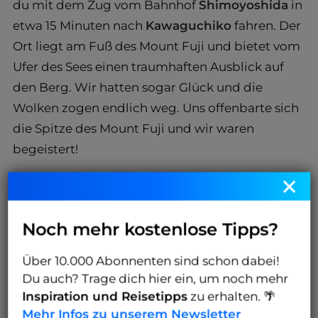
du mit dem Zug vom Bahnhof
Shimoyoshida
in
etwa 15 Minuten nach
Kawaguchiko
fahren. Der
Ort liegt am Fuß des Mount Fuji und bietet vom
Ufer des Sees einen traumhaften Ausblick auf
den Berg. Wir hatten sogar Glück und die
Wolken zogen endlich weg. Uns offenbarte sich
die Spitze des Mount Fuji und wir waren
begeistert!
×
Noch mehr kostenlose Tipps?
Über 10.000 Abonnenten sind schon dabei!
Du auch? Trage dich hier ein, um noch mehr
Inspiration und Reisetipps
zu erhalten. 🌴
Mehr Infos zu unserem Newsletter