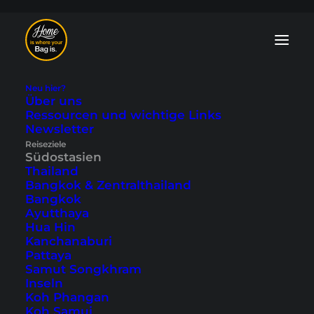
Neu hier?
Über uns
Ressourcen und wichtige Links
Südostasien Blog:
Newsletter
Reiseziele
Tipps und
Südostasien
Thailand
Reiseberichte
Bangkok & Zentralthailand
Bangkok
Ayutthaya
In unserem Südostasien Blog findest du
Hua Hin
zahlreiche
Ausflugsziele
,
Insider-Tipps
Kanchanaburi
und
persönliche Reiseberichte
. Wir
Pattaya
decken alle Länder von Thailand,
Samut Songkhram
Indonesien, Malaysia bis Vietnam,
Inseln
Kambodscha, Laos, Myanmar und den
Koh Phangan
Stadtstaat Singapur ab.
Koh Samui