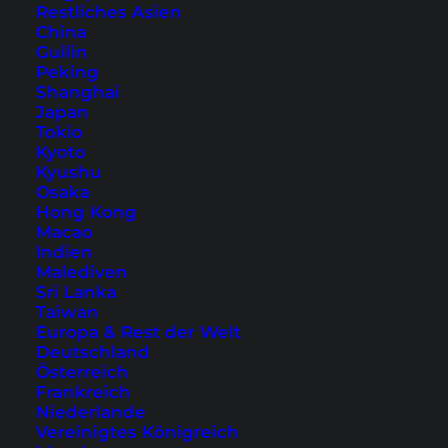
Restliches Asien
China
Guilin
Peking
Shanghai
Japan
Tokio
Kyoto
Kyushu
Osaka
Magisches Bangkok – Tor
Hong Kong
Macao
zum Land des Lächelns
Indien
Malediven
(Video Teil 1)
Sri Lanka
Taiwan
Bangkok ist immer einen Besuch wert. In
Europa & Rest der Welt
unserem Video aus der thailändischen
Deutschland
Österreich
Hauptstadt zeigen wir dir, warum sich eine
Frankreich
Reise nach Bangkok lohnt!
Niederlande
Vereinigtes Königreich