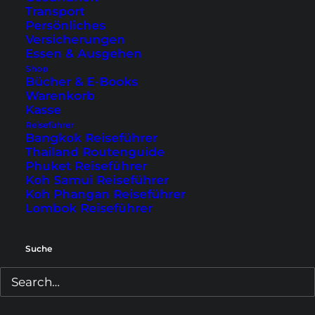
entspannter zu. Lies hier unsere Erfahrungen.
Transport
Persönliches
Versicherungen
Essen & Ausgehen
Shop
Bücher & E-Books
Warenkorb
Kasse
Reiseführer
Bangkok Reiseführer
Thailand Routenguide
Phuket Reiseführer
Koh Samui Reiseführer
Koh Phangan Reiseführer
Lombok Reiseführer
Der Koh Samet Guide – alle
Suche
Infos über Anreise, Strände,
Hotels