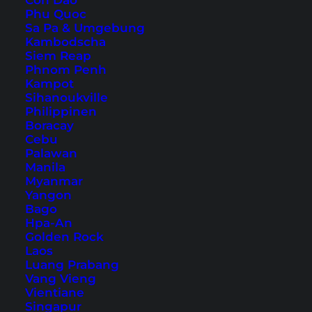
Con Dao
Phu Quoc
Sa Pa & Umgebung
Kambodscha
Siem Reap
Phnom Penh
Kampot
Sihanoukville
Boracay
Philippinen
Boracay
Sehenswürdigkeiten – 20
Cebu
Tipps und Aktivitäten
Palawan
Manila
Myanmar
Boracay ist eine der beliebtesten Inseln der
Yangon
Philippinen und hat viel zu bieten. Wir zeigen
Bago
Hpa-An
dir 20 Boracay Sehenswürdigkeiten.
Golden Rock
Laos
Luang Prabang
Vang Vieng
Vientiane
Singapur