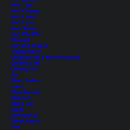
Koh Tao
Koh Chang
Koh Lanta
Koh Lipe
Home
Südostasien
(
Page 28
)
Koh Samet
Koh Phi Phi
Phuket
Tipps, Reiseberichte und
Ranong Inseln
Trang Inseln
die schönsten
Chiang Mai & Nordthailand
Sehenswürdigkeiten
Chiang Mai
Chiang Rai
Pai
Phetchabun
Isaan
Chantaburi
Khanom
Khao Lak
Krabi
Sukhothai
Surat Thani
Trat