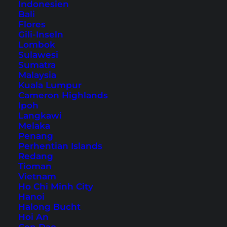
Indonesien
Bali
Flores
Gili-Inseln
Lombok
Ein Tag im Erawan
Sulawesi
Sumatra
Nationalpark
Malaysia
Kuala Lumpur
Der Erawan Nationalpark ist bekannt für seinen
Cameron Highlands
Ipoh
7-stufigen Wasserfall. In diesem Artikel gibt es
Langkawi
alle Infos über eine Tour zum berühmten
Melaka
Penang
Wasserfall.
Perhentian Islands
Redang
Tioman
Vietnam
Ho Chi Minh City
Hanoi
Halong Bucht
Hoi An