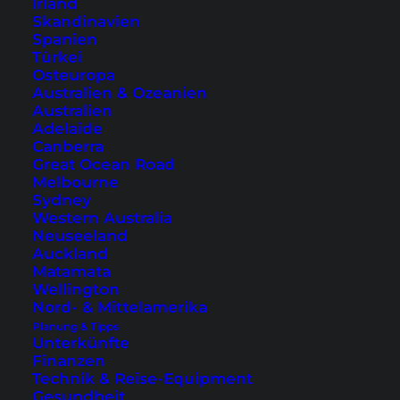
Irland
Skandinavien
Spanien
Türkei
Osteuropa
Australien & Ozeanien
Australien
Adelaide
Canberra
Great Ocean Road
Melbourne
Sydney
Western Australia
Neuseeland
Auckland
Das ibis Phuket Patong –
Matamata
eine Ruheoase am Patong
Wellington
Nord- & Mittelamerika
Beach
Planung & Tipps
Unterkünfte
Review des ibis Phuket Hotels am Patong
Finanzen
Technik & Reise-Equipment
Beach. Dort geht es etwas ruhiger und
Gesundheit