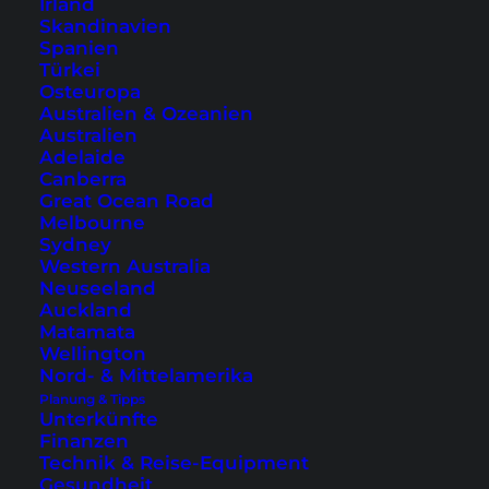
Irland
Skandinavien
Spanien
Türkei
Osteuropa
Australien & Ozeanien
Australien
Adelaide
Canberra
Great Ocean Road
Melbourne
Sydney
Western Australia
Neuseeland
Auckland
Das ibis Phuket Patong –
Matamata
eine Ruheoase am Patong
Wellington
Nord- & Mittelamerika
Beach
Planung & Tipps
Unterkünfte
Review des ibis Phuket Hotels am Patong
Finanzen
Technik & Reise-Equipment
Beach. Dort geht es etwas ruhiger und
Gesundheit