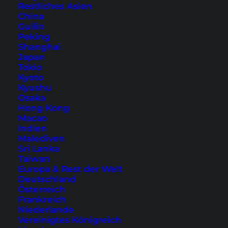
Restliches Asien
China
Guilin
Peking
Shanghai
Japan
Tokio
Kyoto
Kyushu
Osaka
Magisches Bangkok – Tor
Hong Kong
Macao
zum Land des Lächelns
Indien
Malediven
(Video Teil 1)
Sri Lanka
Taiwan
Bangkok ist immer einen Besuch wert. In
Europa & Rest der Welt
unserem Video aus der thailändischen
Deutschland
Österreich
Hauptstadt zeigen wir dir, warum sich eine
Frankreich
Reise nach Bangkok lohnt!
Niederlande
Vereinigtes Königreich