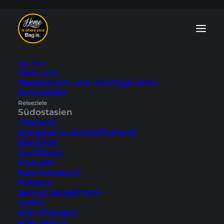
Neu hier?
Über uns
Ressourcen und wichtige Links
Südostasien Blog:
Newsletter
Reiseziele
Tipps und
Südostasien
Thailand
Reiseberichte
Bangkok & Zentralthailand
Bangkok
Ayutthaya
In unserem Südostasien Blog findest du
Hua Hin
zahlreiche
Ausflugsziele
,
Insider-Tipps
Kanchanaburi
und
persönliche Reiseberichte
. Wir
Pattaya
decken alle Länder von Thailand,
Samut Songkhram
Indonesien, Malaysia bis Vietnam,
Inseln
Kambodscha, Laos, Myanmar und den
Koh Phangan
Stadtstaat Singapur ab.
Koh Samui