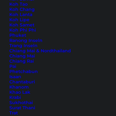
Koh Tao
Koh Chang
Koh Lanta
Koh Lipe
Home
Südostasien
Koh Samet
Koh Phi Phi
Phuket
Tipps, Reiseberichte und
Ranong Inseln
Trang Inseln
die schönsten
Chiang Mai & Nordthailand
Sehenswürdigkeiten
Chiang Mai
Chiang Rai
Pai
Phetchabun
Isaan
Chantaburi
Khanom
Khao Lak
Krabi
Sukhothai
Surat Thani
Trat