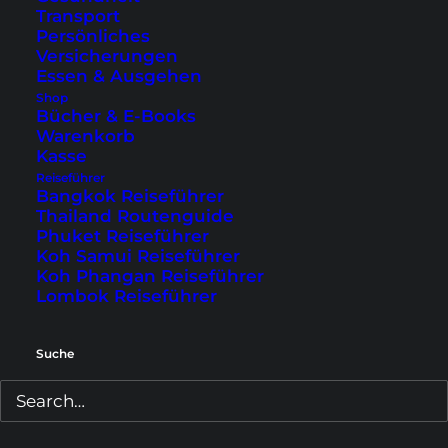
entspannter zu. Lies hier unsere Erfahrungen.
Transport
Persönliches
Versicherungen
Essen & Ausgehen
Shop
Bücher & E-Books
Warenkorb
Kasse
Reiseführer
Bangkok Reiseführer
Thailand Routenguide
Phuket Reiseführer
Koh Samui Reiseführer
Koh Phangan Reiseführer
Lombok Reiseführer
Der Koh Samet Guide – alle
Suche
Infos über Anreise, Strände,
Hotels