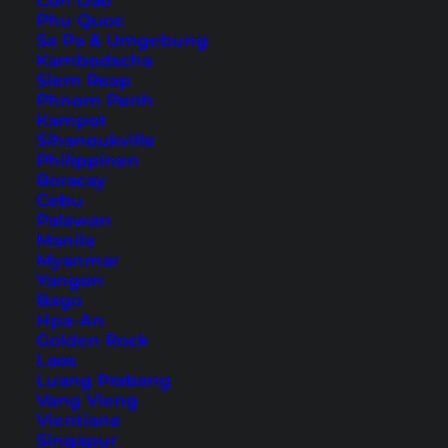
Con Dao
Phu Quoc
Sa Pa & Umgebung
Kambodscha
Siem Reap
Phnom Penh
Kampot
Sihanoukville
Boracay
Philippinen
Boracay
Sehenswürdigkeiten – 20
Cebu
Tipps und Aktivitäten
Palawan
Manila
Myanmar
Boracay ist eine der beliebtesten Inseln der
Yangon
Philippinen und hat viel zu bieten. Wir zeigen
Bago
Hpa-An
dir 20 Boracay Sehenswürdigkeiten.
Golden Rock
Laos
Luang Prabang
Vang Vieng
Vientiane
Singapur