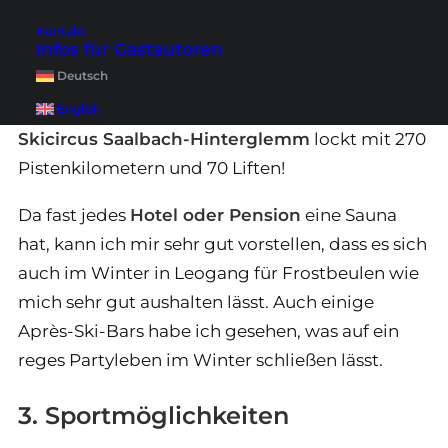
Ich selbst war im Winter noch nicht in Leogang,
Kontakt
Infos für Gastautoren
es ist aber fest eingeplant – dann gibt es
Deutsch
natürlich auch für dich ein Update an dieser
Stelle. Nur schon mal die Fakten für dich: Der
English
Skicircus Saalbach-Hinterglemm
lockt mit 270
Pistenkilometern und 70 Liften!
Da fast jedes
Hotel oder Pension
eine Sauna
hat, kann ich mir sehr gut vorstellen, dass es sich
auch im Winter in Leogang für Frostbeulen wie
mich sehr gut aushalten lässt. Auch einige
Après-Ski-Bars habe ich gesehen, was auf ein
reges Partyleben im Winter schließen lässt.
3. Sportmöglichkeiten