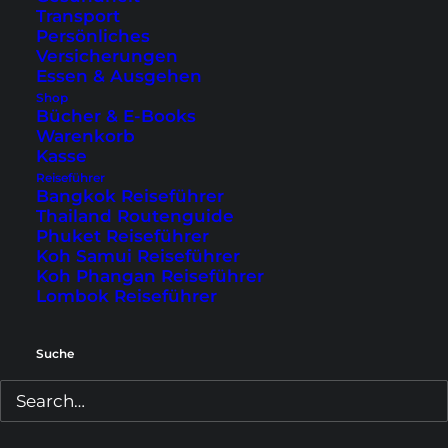
Transport
Selbst in der Hochsaison im Sommer konnte ich
Persönliches
immer noch ruhige Ecken finden – d.h. es
Versicherungen
Essen & Ausgehen
verläuft sich ganz gut. Das kann natürlich im
Shop
Winter anders sein.
Bücher & E-Books
Warenkorb
Kasse
Reiseführer
Bangkok Reiseführer
Thailand Routenguide
Phuket Reiseführer
Koh Samui Reiseführer
Koh Phangan Reiseführer
Lombok Reiseführer
Suche
2. Winterträume