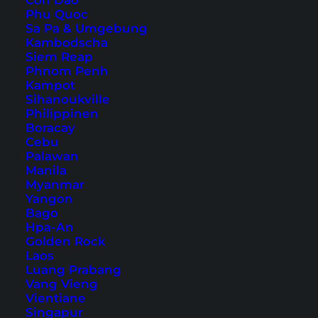
Con Dao
Pro Tipp: die Saalfelden-Leogang-Card
Phu Quoc
Sa Pa & Umgebung
Über die Autorin
Kambodscha
Siem Reap
Phnom Penh
Kampot
Sihanoukville
Philippinen
Boracay
Cebu
Palawan
Manila
Myanmar
Yangon
Bago
Hpa-An
Golden Rock
Wir sind mit dem Zug (!) aus Berlin in etwas
Laos
mehr als 8 Stunden angereist – mit zwei
Luang Prabang
unkomplizierten Umstiegen in München
Vang Vieng
Vientiane
Hauptbahnhof und Wörgl. Die Reise an sich ist
Singapur