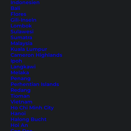
Indonesien
warum das Salzburger
Bali
Flores
Land dein nächstes Ziel in
Gili-Inseln
Lombok
Europa sein sollte
Sulawesi
Sumatra
Malaysia
Inhaltsverzeichnis
Kuala Lumpur
Cameron Highlands
1. Sommer-Highlights
Ipoh
Langkawi
2. Winterträume
Melaka
3. Sportmöglichkeiten
Penang
Perhentian Islands
4. Eines der schönsten Naturhotels
Redang
Europas
Tioman
5. Der legendäre Almwuzl bei Resi auf der
Vietnam
Ho Chi Minh City
Lindlalm
Hanoi
6. Jazzfestival Saalfelden
Halong Bucht
Hoi An
7. Die Herzlichkeit der Gastgeber