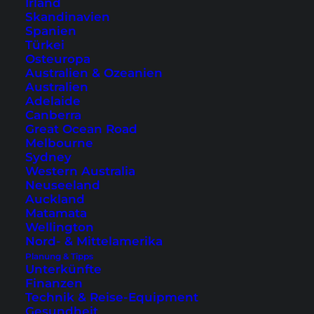
Aktivitäten werden vor der imposanten
Irland
Skandinavien
Bergkulisse irgendwie wieder aushaltbar.
Spanien
Türkei
Osteuropa
Australien & Ozeanien
Australien
Adelaide
Canberra
Great Ocean Road
Melbourne
Sydney
Western Australia
Neuseeland
Auckland
Matamata
Aussicht auf die Leoganger Steinberge
Wellington
Nord- & Mittelamerika
Im Sommer blühen überall auf den Wiesen wild
Planung & Tipps
die buntesten Bergblumen und Kräuter, die
Unterkünfte
Finanzen
dafür sorgen, dass die Milch der sie
Technik & Reise-Equipment
konsumierenden Kühe besonders gut schmeckt.
Gesundheit