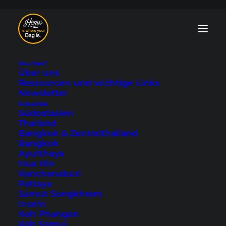
Neu hier?
Über uns
Ressourcen und wichtige Links
Newsletter
Leogang Tipps: 7
Reiseziele
Südostasien
Gründe für einen
Thailand
Bangkok & Zentralthailand
Besuch im
Bangkok
Ayutthaya
Salzburger Land
Hua Hin
Kanchanaburi
Pattaya
Zuletzt aktualisiert: 3. Juni 2024
|
In
Europa
,
Österreich
|
By
Samut Songkhram
Gast
Inseln
Koh Phangan
Koh Samui