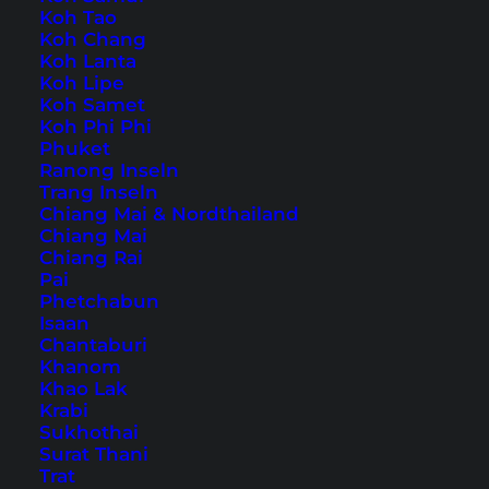
Koh Tao
Koh Chang
Auch verfügbar auf:
English
Koh Lanta
Koh Lipe
Mächtige Berge, kristallklare Seen, saftige
Koh Samet
Koh Phi Phi
Wiesen und im Winter Puderschnee: was willst
Phuket
du mehr? Leogang könnte direkt einem
Ranong Inseln
Trang Inseln
Werbeprospekt des österreichischen
Chiang Mai & Nordthailand
Tourismusverbandes entsprungen sein, da es
Chiang Mai
Chiang Rai
wirklich alles hat, wovon du nur träumen kannst.
Pai
Nah genug, um einen verlängerten
Phetchabun
Isaan
Wochenendtrip zu rechtfertigen, aber
Chantaburi
gleichzeitig so anders als deutsche
Khanom
Khao Lak
(Groß-)städte. Einiges davon kannst du mit
Krabi
unseren Leogang Tipps erkunden.
Sukhothai
Surat Thani
Trat
7 Tipps für Leogang und