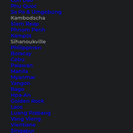
Con Dao
5. M’Pay Bay
Phu Quoc
Fazit
Sa Pa & Umgebung
Kambodscha
Siem Reap
Phnom Penh
Kampot
Sihanoukville
Philippinen
Boracay
Cebu
Palawan
Manila
Myanmar
Yangon
Bago
Hpa-An
Golden Rock
Laos
Luang Prabang
Anreise nach Koh Rong
Vang Vieng
Samloem
Vientiane
Singapur