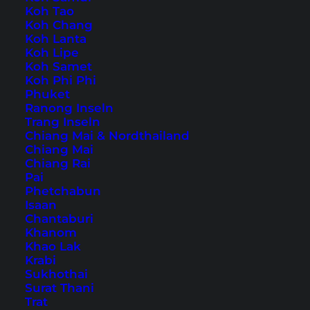
Koh Tao
Koh Chang
Auch verfügbar auf:
English
Koh Lanta
Koh Lipe
Koh Rong Samloem liegt vor der Küste von
Koh Samet
Koh Phi Phi
Sihanoukville in Kambodscha
und ist noch
Phuket
relativ unbekannt. Die etwas größere
Ranong Inseln
Trang Inseln
Nachbarinsel
Koh Rong
kennen zumindest
Chiang Mai & Nordthailand
einige Asienreisende.
Chiang Mai
Chiang Rai
Pai
Während meines Aufenthaltes in Sihanoukville
Phetchabun
habe ich eine Tagestour nach Koh Rong
Isaan
Chantaburi
Samloem gemacht und war absolut begeistert
Khanom
von der Insel. Koh Rong Samloem ist ein kleines
Khao Lak
Paradies, das dich schon bei Ankunft mit einem
Krabi
Sukhothai
traumhaft weißen Sandstrand und glasklarem
Surat Thani
Wasser begrüßt.
Trat