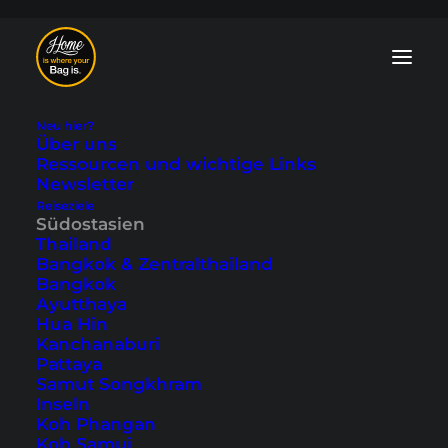
Neu hier?
Über uns
Ressourcen und wichtige Links
Newsletter
Reiseziele
Koh Rong Samloem
Südostasien
Thailand
- Tagesausflug ins
Bangkok & Zentralthailand
Bangkok
Paradies
Ayutthaya
Hua Hin
Kanchanaburi
Zuletzt aktualisiert: 10. Mai 2024
|
In
Kambodscha
,
Pattaya
Sihanoukville
,
Südostasien
|
By Tobi
Samut Songkhram
Inseln
Koh Phangan
Koh Samui