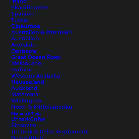
Irland
8.30 und 15.00 Uhr. Die Überfahrt dauert etwa 45
Skandinavien
Minuten und kostet zwischen 10-15 $ pro Fahrt.
Spanien
Türkei
Die Preise variieren ein wenig zwischen Hoch-
Osteuropa
und Nebensaison (Juni-September).
Australien & Ozeanien
Australien
Adelaide
Canberra
Great Ocean Road
Melbourne
Sydney
Western Australia
Neuseeland
Auckland
Matamata
Wellington
Nord- & Mittelamerika
Planung & Tipps
Unterkünfte
Eine Insel auf dem Weg nach Koh Rong Samloem
Finanzen
Technik & Reise-Equipment
Für Bus- sowie Bootspläne, Zeiten und Preise
Gesundheit