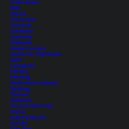
Indonesien
Bali
Koh Rong Samloem –
Flores
Gili-Inseln
immer noch ein
Lombok
Geheimtipp in
Sulawesi
Sumatra
Kambodscha
Malaysia
Kuala Lumpur
Cameron Highlands
Inhaltsverzeichnis
Ipoh
Langkawi
Melaka
Anreise nach Koh Rong Samloem
Penang
Übernachtung auf Koh Rong Samloem –
Perhentian Islands
unser Hoteltipp
Redang
Tioman
1. Schnorcheln vor Koh Tas
Vietnam
2. Ankunft auf Koh Rong Samloem
Ho Chi Minh City
Hanoi
3. Saracen Bay
Halong Bucht
4. Lazy Beach
Hoi An