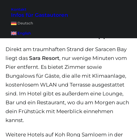
Samloem
. Achte also darauf auf welche Insel du
wirklich möchtest.
Kontakt
Infos für Gastautoren
Deutsch
Übernachtung auf Koh Rong
Samloem – unser Hoteltipp
English
Direkt am traumhaften Strand der Saracen Bay
liegt das
Sara Resort
, nur wenige Minuten vom
Pier entfernt. Es bietet Zimmer sowie
Bungalows für Gäste, die alle mit Klimaanlage,
kostenlosem WLAN und Terrasse ausgestattet
sind. Im Hotel gibt es außerdem eine Lounge,
Bar und ein Restaurant, wo du am Morgen auch
dein Frühstück mit Meerblick einnehmen
kannst.
Weitere Hotels auf Koh Rong Samloem in der