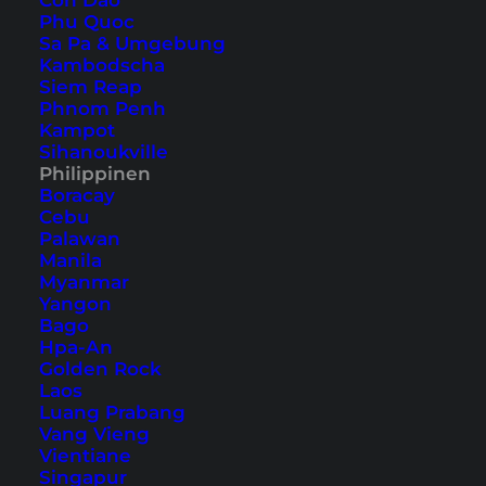
Con Dao
vielfältigsten Korallenriffe – Südostasien ist ein
Phu Quoc
Sa Pa & Umgebung
Paradies für Wassersportler. In diesem Artikel
Kambodscha
tauchen wir ein in die faszinierende Welt des
Siem Reap
Phnom Penh
Wassersports in Südostasien und entdecken
Kampot
gemeinsam, was du vor Ort alles machen
Sihanoukville
Philippinen
kannst.
Boracay
Cebu
Palawan
Manila
1. Tauchen und Schnorcheln
Myanmar
Yangon
Tauchen und Schnorcheln sind wohl der
Bago
Hpa-An
Nummer Eins Wassersport in Südostasien. Sie
Golden Rock
gehören auch zu den faszinierendsten
Laos
Aktivitäten, da du eine komplett neue Welt
Luang Prabang
Vang Vieng
unter Wasser kennenlernen kannst. Südostasien
Vientiane
ist weltberühmt für wunderschöne
Korallenriffe
Singapur