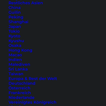
Restliches Asien
und eine beeindruckende Vielfalt an
China
Meereslebewesen
. Walhaie, Mantarochen,
Guilin
Peking
Schildkröten, es gibt eine Menge zu entdecken
Shanghai
von den farbenprächtigen Riffen rund um die
Japan
Tokio
Inseln Indonesiens, über die geheimnisvollen
Kyoto
Schiffswracks in den Gewässern der Philippinen
Kyushu
Osaka
bis hin zu den beliebten Tauchplätzen Thailands
Hong Kong
– Südostasien bietet unzählige Möglichkeiten
Macao
für Unterwasserabenteuer.
Indien
Malediven
Sri Lanka
Taiwan
Europa & Rest der Welt
Deutschland
Österreich
Frankreich
Niederlande
Vereinigtes Königreich