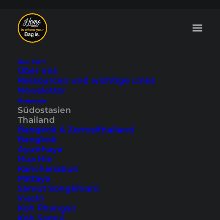
Neu hier?
Über uns
Ressourcen und wichtige Links
Newsletter
Wassersport in
Reiseziele
Südostasien
Südostasien - die
Thailand
Bangkok & Zentralthailand
beliebtesten
Bangkok
Ayutthaya
Aktivitäten
Hua Hin
Kanchanaburi
Pattaya
Zuletzt aktualisiert: 23. April 2026
|
In
Indonesien
,
Philippinen
,
Samut Songkhram
Südostasien
,
Thailand
,
Vietnam
|
By Tobi
Inseln
Koh Phangan
Koh Samui