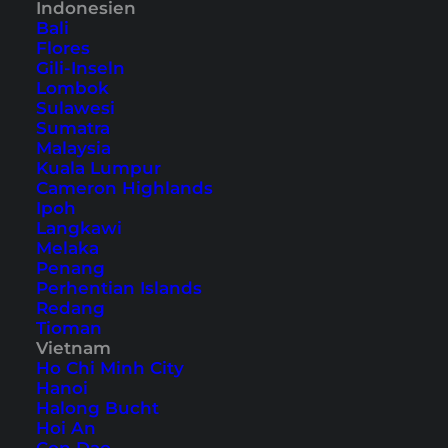
Indonesien
Bali
Inhaltsverzeichnis
Flores
Gili-Inseln
1. Tauchen und Schnorcheln
Lombok
Sulawesi
2. Surfen
Sumatra
3. Kitesurfen
Malaysia
Kuala Lumpur
4. Jetski
Cameron Highlands
5. Boot mieten
Ipoh
6. Kajakfahren
Langkawi
Melaka
7. Flyboarding
Penang
8. Stand-Up-Paddling
Perhentian Islands
Redang
9. Parasailing
Tioman
Vietnam
Ho Chi Minh City
Von Kajakfahren, z.B. durch versteckte
Hanoi
Mangrovenwälder auf
Koh Chang
bis hin zu
Halong Bucht
Hoi An
Tauchgängen in einigen der weltweit