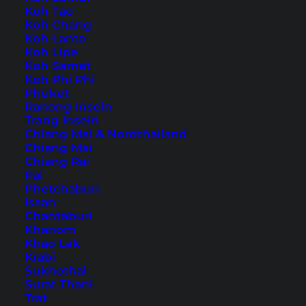
Koh Tao
Koh Chang
Auch verfügbar auf:
English
Koh Lanta
Koh Lipe
Wenn du auf der Suche nach einer
Koh Samet
Koh Phi Phi
unvergesslichen Aktivität auf Reisen bist, die in
Phuket
der Natur stattfindet, dann ist Wassersport in
Ranong Inseln
Trang Inseln
Südostasien genau das Richtige für dich. Die
Chiang Mai & Nordthailand
exotische Region ist weltweit bekannt für ihre
Chiang Mai
Chiang Rai
kristallklaren Gewässer und bietet eine Vielzahl
Pai
an Wassersportoptionen, die sowohl Anfänger
Phetchabun
Isaan
als auch erfahrene Enthusiasten begeistern.
Chantaburi
Khanom
Von Tauchen bis
Khao Lak
Krabi
Kitesurfen: Wassersport in
Sukhothai
Surat Thani
Südostasien
Trat