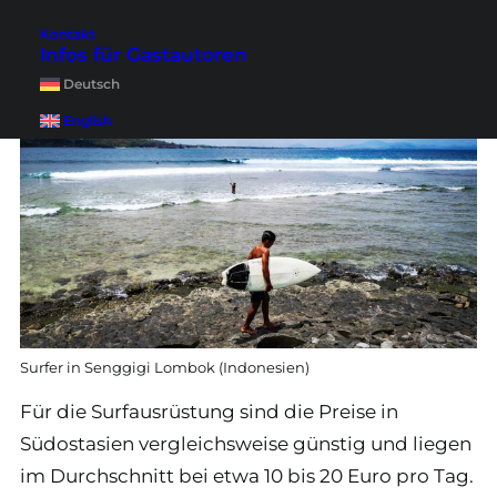
Communities
und auch als Anfänger bist du
Kontakt
willkommen, dich in die Wellen zu stürzen.
Infos für Gastautoren
Deutsch
English
Surfer in Senggigi Lombok (Indonesien)
Für die Surfausrüstung sind die Preise in
Südostasien vergleichsweise günstig und liegen
im Durchschnitt bei etwa 10 bis 20 Euro pro Tag.