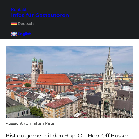
Schwabing
bekommst du mit den Bussen zu
Kontakt
Infos für Gastautoren
sehen. Du steigst dort ein und aus, wo du
Deutsch
möchtest und wir finden dieses Prinzip super für
English
Touristen.
Aussicht vom alten Peter
Bist du gerne mit den Hop-On-Hop-Off Bussen