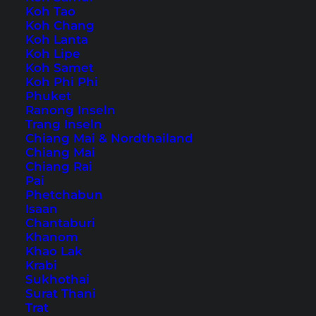
Koh Tao
Koh Chang
Auch verfügbar auf:
English
Koh Lanta
Koh Lipe
Die bayrische Landeshauptstadt München ist
Koh Samet
Koh Phi Phi
über die Grenzen hinaus bekannt. Fast jeder
Phuket
kennt den FC Bayern München, einen der
Ranong Inseln
Trang Inseln
größten Fußballvereine Europas oder auch das
Chiang Mai & Nordthailand
Oktoberfest
. Es gibt jedoch viele weitere
Chiang Mai
Chiang Rai
Sehenswürdigkeiten in München
, die die
Pai
Stadt zu einem interessanten Ziel für Touristen
Phetchabun
Isaan
machen.
Chantaburi
Khanom
Interessante Ausflüge und
Khao Lak
Krabi
Touren für München
Sukhothai
Surat Thani
Trat