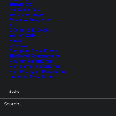
Transport
Persönliches
Versicherungen
Essen & Ausgehen
Shop
Bücher & E-Books
Warenkorb
Kasse
Reiseführer
Bangkok Reiseführer
Thailand Routenguide
Der Olympiapark
Phuket Reiseführer
Koh Samui Reiseführer
Was kannst du nun alles mit den Hop-On-Hop-
Koh Phangan Reiseführer
Lombok Reiseführer
Off Bussen erkunden? Mit deinem 24 oder 48
Stunden gültigen Ticket kannst du z.B. Halt am
Suche
Olympiapark
, dem
Englischen Garten
, der
Altstadt, dem
Viktualienmarkt
oder
Marienplatz
machen. Doch auch Ziele wie das
Schloss Nymphenburg
oder den Stadtteil