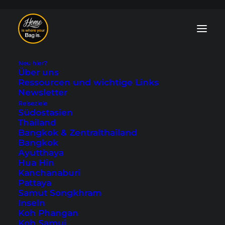
Neu hier?
Über uns
Ressourcen und wichtige Links
Newsletter
Reiseziele
Südostasien
München - Touren
Thailand
Bangkok & Zentralthailand
und Ausflüge
Bangkok
Ayutthaya
Hua Hin
Zuletzt aktualisiert: 3. November 2025
|
In
Deutschland
,
Kanchanaburi
Europa
|
By Tobi
Pattaya
Samut Songkhram
Inseln
Koh Phangan
Koh Samui