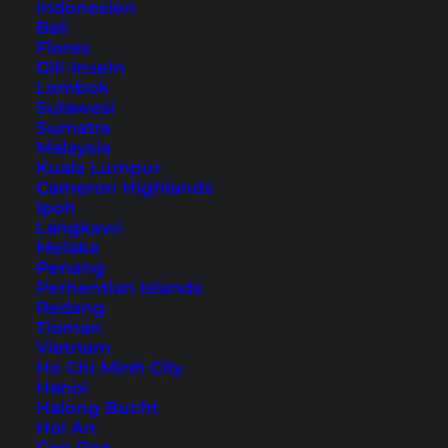
Inhaltsverzeichnis
Indonesien
Bali
Übernachtung in München – unser
Flores
Gili-Inseln
Hoteltipp
Lombok
1. München Hop-On-Hop-Off Tour
Sulawesi
Sumatra
2. Gourmet-Tour über den Viktualienmarkt
Malaysia
3. Mystische Sagen und Legenden der
Kuala Lumpur
Cameron Highlands
Altstadt
Ipoh
4. Rundgang zum Dritten Reich und
Langkawi
Melaka
Zweiten Weltkrieg
Penang
5. Tagesausflug nach Neuschwanstein
Perhentian Islands
Redang
und Linderhof
Tioman
München: Touren und Tickets
Vietnam
Anreise nach München
Ho Chi Minh City
Hanoi
Halong Bucht
Hoi An
Viele Besucher erkunden München auf eigene