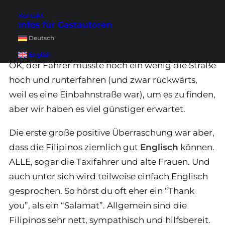
Obwohl wir vom Flughafen ein Taxi mit
Kontakt
Taxameter genommen haben, war die Fahrt
Infos für Gastautoren
zum Hotel schon mal wesentlich teurer als
Deutsch
erwartet (ca. 500 Pesos = knapp unter 10 Euro).
English
OK, der Fahrer musste noch ein wenig die Straße
hoch und runterfahren (und zwar rückwärts,
weil es eine Einbahnstraße war), um es zu finden,
aber wir haben es viel günstiger erwartet.
Die erste große positive Überraschung war aber,
dass die Filipinos ziemlich gut
Englisch
können.
ALLE, sogar die Taxifahrer und alte Frauen. Und
auch unter sich wird teilweise einfach Englisch
gesprochen. So hörst du oft eher ein “Thank
you”, als ein “Salamat”. Allgemein sind die
Filipinos sehr nett, sympathisch und hilfsbereit.