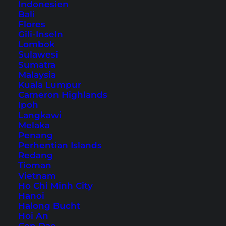
Indonesien
Übernachtung in Manila – unser Hoteltipp
Bali
Taxi fahren
Flores
Gili-Inseln
Manila
Lombok
Taifun Hagupit (aka “Ruby”)
Sulawesi
Sumatra
El Nido
Malaysia
Manila: Touren und Tickets
Kuala Lumpur
Cameron Highlands
Ipoh
Hier kannst du unseren Erfahrungsbericht zu
Langkawi
Melaka
unserer Anreise sowie den ersten Tagen auf den
Penang
Philippinen lesen.
Perhentian Islands
Redang
Tioman
Vietnam
Anreise nach Manila
Ho Chi Minh City
Hanoi
Halong Bucht
Direktflüge
nach Manila werden aus
Hoi An
Deutschland leider nicht angeboten, so dass du