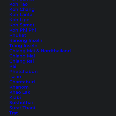
Koh Tao
Koh Chang
Auch verfügbar auf:
English
Koh Lanta
Koh Lipe
Die Philippinen werden ein immer beliebteres
Koh Samet
Koh Phi Phi
Reiseziel und das Land hat für Besucher mit
Phuket
über 7000 Inseln wirklich viel zu bieten.
Ranong Inseln
Trang Inseln
Außerdem sind die Philippinen nicht mit
Chiang Mai & Nordthailand
Malaysia, Thailand etc. zu vergleichen, denn sie
Chiang Mai
Chiang Rai
haben ihren komplett eigenen Charme.
Pai
Phetchabun
Philippinen – Anreise und
Isaan
Chantaburi
erste Eindrücke
Khanom
Khao Lak
Krabi
Inhaltsverzeichnis
Sukhothai
Surat Thani
Trat
Anreise nach Manila