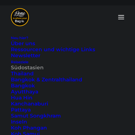
Neu hier?
Über uns
Ressourcen und wichtige Links
Newsletter
Reiseziele
Das erste Mal auf
Südostasien
Thailand
den Philippinen -
Bangkok & Zentralthailand
Bangkok
unser Reisebericht
Ayutthaya
Hua Hin
Kanchanaburi
Zuletzt aktualisiert: 11. August 2024
|
In
Manila
,
Palawan
,
Pattaya
Philippinen
,
Südostasien
|
By Marcel
Samut Songkhram
Inseln
Koh Phangan
Koh Samui