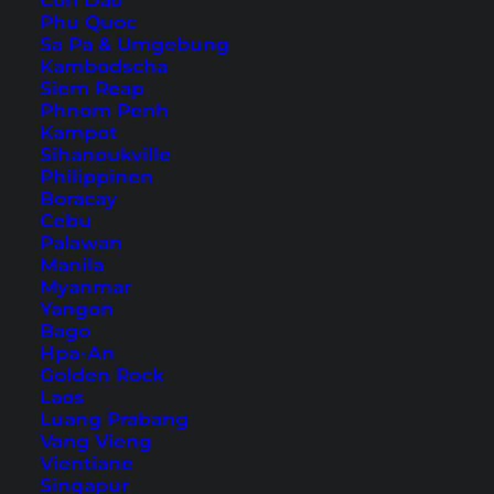
Con Dao
Phu Quoc
Sa Pa & Umgebung
Kambodscha
Siem Reap
Phnom Penh
Kampot
Sihanoukville
Philippinen
Boracay
Cebu
Palawan
Manila
Myanmar
Außenansicht, Zimmer und Blick von der Terrasse im
Rainbow
Yangon
Chalet
(Fotos © mit freundlicher Genehmigung vom Rainbow
Bago
Chalet)
Hpa-An
Weitere Unterkünfte am Juara Beach oder in
Golden Rock
Laos
anderen Gegenden von Tioman findest du
hier
.
Luang Prabang
Vang Vieng
Vientiane
Singapur