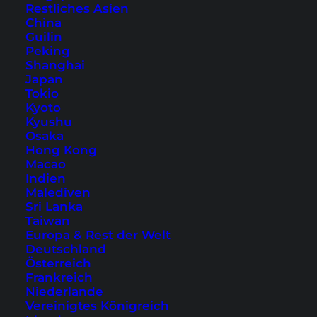
Tioman Video – Urlaub am
Restliches Asien
China
Juara Beach
Guilin
Peking
Aufgenommen wurde dieses kurze Video mit
Shanghai
Japan
der
GoPro
und
DJI Mavic Pro Drohne
.
Tokio
Kyoto
Viel Spaß mit dem Tioman Video! Mehr Videos
Kyushu
Osaka
von uns aus Thailand, Indonesien, den
Hong Kong
Philippinen und natürlich auch Malaysia gibt es
Macao
Indien
auf unserem
YouTube-Kanal
. Schau vorbei und
Malediven
entdecke mehr tolle Orte!
Sri Lanka
Taiwan
Europa & Rest der Welt
Deutschland
Österreich
Frankreich
Niederlande
Vereinigtes Königreich