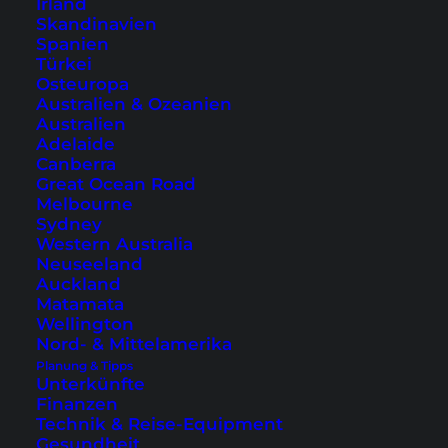
Irland
Skandinavien
Spanien
Türkei
Osteuropa
Australien & Ozeanien
Australien
Adelaide
Warst du schon mal auf Tioman? Oder
Canberra
vielleicht sogar auch am Juara Beach?
Great Ocean Road
Hat es dir auch so sehr gefallen wie
Melbourne
Sydney
mir?
Western Australia
Neuseeland
Auckland
Matamata
Wellington
Dir hat dieser Artikel gefallen und
Nord- & Mittelamerika
weitergeholfen? Trage dich hier ein,
Planung & Tipps
um regelmäßig unsere besten
Unterkünfte
Reisetipps direkt ins Postfach zu
Finanzen
Technik & Reise-Equipment
bekommen!
Gesundheit