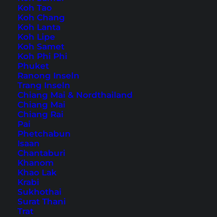
Koh Tao
Koh Chang
Auch verfügbar auf:
English
Koh Lanta
Koh Lipe
Über den wunderschönen Juara Beach auf der
Koh Samet
Koh Phi Phi
Insel Tioman habe ich
hier
schon berichtet.
Phuket
Auch wie du am besten nach Tioman kommst
Ranong Inseln
Trang Inseln
haben wir im Artikel
“Tioman – Anreise und
Chiang Mai & Nordthailand
erste Eindrücke”
erklärt. Heute gibt es ein
Chiang Mai
Chiang Rai
Video
von diesem langen Strand, der mich sehr
Pai
beeindruckt hat – vor allem durch seine
Phetchabun
Isaan
idyllische Atmosphäre und Abgeschiedenheit.
Chantaburi
Khanom
Khao Lak
Krabi
Übernachtung auf Tioman –
Sukhothai
unser Hoteltipp
Surat Thani
Trat