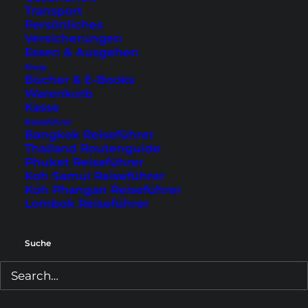
Transport
Persönliches
Versicherungen
Essen & Ausgehen
Shop
Bin dabei!
Bücher & E-Books
Warenkorb
Kasse
Wir hüten deine Daten wie unsere Reisepässe! Wir
Reiseführer
verwenden deine E-Mail nur, um dir die neuesten Infos
Bangkok Reiseführer
rund um Home is where your Bag is zu schicken.
Thailand Routenguide
Natürlich kostenlos! Du kannst dich jederzeit wieder
Phuket Reiseführer
austragen.
Datenschutzerklärung
Koh Samui Reiseführer
Koh Phangan Reiseführer
Lombok Reiseführer
Das könnte dir auch gefallen
Suche