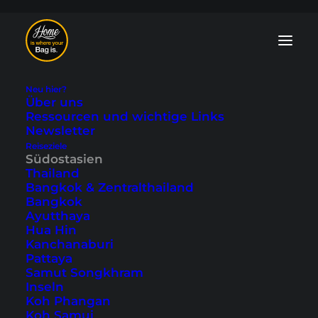
Neu hier?
Über uns
Ressourcen und wichtige Links
Newsletter
Reiseziele
Tioman -
Südostasien
Thailand
bezaubernder Juara
Bangkok & Zentralthailand
Bangkok
Beach (Video)
Ayutthaya
Hua Hin
Kanchanaburi
Zuletzt aktualisiert: 16. März 2026
|
In
Malaysia
,
Reisevideos
,
Pattaya
Südostasien
,
Tioman
|
By Marcel
Samut Songkhram
Inseln
Koh Phangan
Koh Samui