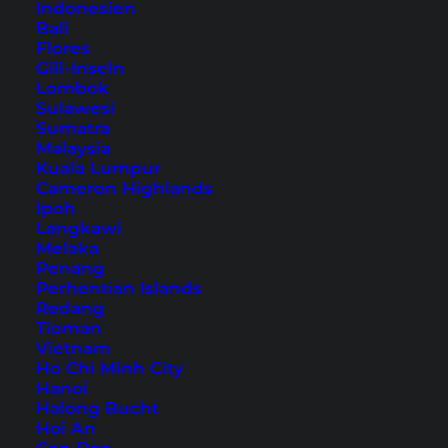
Indonesien
Inhaltsverzeichnis
Bali
Flores
Übernachtung auf Koh Phangan in Thong
Gili-Inseln
Nai Pan – unser Hoteltipp
Lombok
Sulawesi
Anfahrt und allgemeine Infos
Sumatra
Thong Nai Pan Yai oder Thong Nai Pan
Malaysia
Kuala Lumpur
Noi? Welcher ist schöner?
Cameron Highlands
Ausflüge von Thong Nai Pan
Ipoh
Fazit
Langkawi
Melaka
Penang
Perhentian Islands
Redang
Tioman
Vietnam
Ho Chi Minh City
Hanoi
Halong Bucht
Hoi An