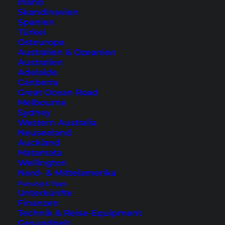
Irland
unterwegs bist. Ein Highlight sind die Ocean
Skandinavien
Pool Villen, wo jedes Zimmer einen privaten,
Spanien
Türkei
kleinen Swimmingpool inklusive Strandblick
Osteuropa
hat.
Australien & Ozeanien
Australien
Adelaide
Canberra
Great Ocean Road
Melbourne
Sydney
Western Australia
Neuseeland
Auckland
Matamata
Wellington
Nord- & Mittelamerika
Planung & Tipps
Unterkünfte
Weitere Hotels in Thong Nai Pan auf Koh
Finanzen
Phangan oder in anderen Teilen der Insel findest
Technik & Reise-Equipment
Gesundheit