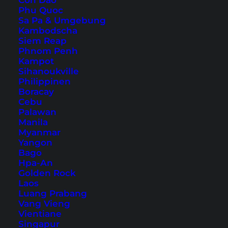
Con Dao
Phu Quoc
Sa Pa & Umgebung
Kambodscha
Siem Reap
Wenn du also Strandurlaub machen willst und
Phnom Penh
Kampot
sogar
absolute Ruhe
suchst, dann findest du
Sihanoukville
auch auf Koh Phangan einen traumhaften Ort
Philippinen
dafür: Thong Nai Pan im Nordosten der Insel.
Boracay
Cebu
Und ganz nebenbei zählen die beiden Strände
Palawan
von Thong Nai Pan zu den
schönsten der Insel
!
Manila
Myanmar
Yangon
Bago
Hpa-An
Golden Rock
Laos
Luang Prabang
Vang Vieng
Vientiane
Singapur