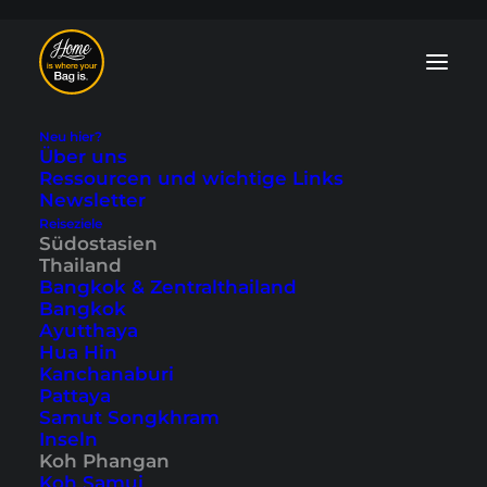
Neu hier?
Über uns
Ressourcen und wichtige Links
Newsletter
Thong Nai Pan - eine
Reiseziele
Südostasien
der schönsten
Thailand
Bangkok & Zentralthailand
Gegenden Koh
Bangkok
Ayutthaya
Phangans
Hua Hin
Kanchanaburi
Pattaya
Zuletzt aktualisiert: 15. Juli 2024
|
In
Koh Phangan
,
Südostasien
,
Samut Songkhram
Thailand
|
By Marcel
Inseln
Koh Phangan
Koh Samui