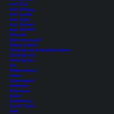
Koh Tao
Koh Chang
Auch verfügbar auf:
English
Koh Lanta
Koh Lipe
Mit Koh Phangan verbinden auch heute noch
Koh Samet
Koh Phi Phi
viele einfach nur eine Party-Insel, wo an jeder
Phuket
Ecke etwas los ist. Doch die Wahrheit ist, dass
Ranong Inseln
Trang Inseln
die meisten Gegenden von Koh Phangan, wie
Chiang Mai & Nordthailand
z.B. Thong Nai Pan, eigentlich eher ruhig sind
Chiang Mai
Chiang Rai
und es vergleichsweise wenige Party-Gebiete
Pai
gibt.
Phetchabun
Isaan
Chantaburi
Ruhe und
Khanom
Abgeschiedenheit auf Koh
Khao Lak
Krabi
Phangan: Thong Nai Pan
Sukhothai
Surat Thani
Trat