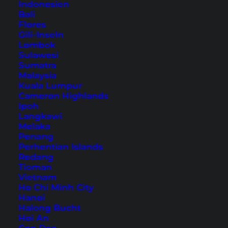
Indonesien
Inhaltsverzeichnis
Bali
Flores
Gili-Inseln
1. Civitel Creta Beach (Ammoudara /
Lombok
Heraklion)
Sulawesi
2. Enorme Infinity Elounda – Adults Only
Sumatra
Malaysia
(Elounda)
Kuala Lumpur
3. Pilot Beach Resort (Georgioupolis)
Cameron Highlands
Ipoh
4. Kimpton La Mer Crete (Georgioupolis /
Langkawi
Kavros)
Melaka
Penang
5. Galazio Beach Resort (Analipsi /
Perhentian Islands
Hersonissos)
Redang
Tioman
6. Creta Maris Resort (Hersonissos)
Vietnam
7. Kakkos Beach Hotel – Adults Only
Ho Chi Minh City
Hanoi
(Koutsounari / Ierapetra)
Halong Bucht
8. Arina Beach Resort (Kokkini Hani)
Hoi An
9. The Royal Blue Resort and Spa Crete