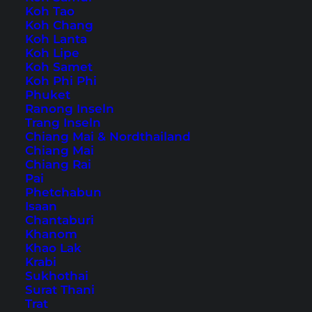
Koh Tao
Koh Chang
Kreta ist die größte Insel Griechenlands und ein
Koh Lanta
Koh Lipe
beliebtes Urlaubsziel. Du findest hier lange
Koh Samet
Sandstrände an der Nordküste, ruhigere
Koh Phi Phi
Phuket
Buchten im Süden und charmante Hafenstädte
Ranong Inseln
wie Chania in
West-Kreta
. Wenn du morgens
Trang Inseln
Chiang Mai & Nordthailand
mit Blick aufs Wasser aufwachen oder nach
Chiang Mai
dem Frühstück direkt an den Strand gehen
Chiang Rai
Pai
möchtest, sind Kreta Hotels direkt am Meer die
Phetchabun
beste Wahl.
Isaan
Chantaburi
Khanom
Unsere 10 Tipps für die
Khao Lak
besten Kreta Hotels direkt
Krabi
Sukhothai
am Meer
Surat Thani
Trat