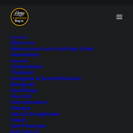
Neu hier?
Über uns
Ressourcen und wichtige Links
Newsletter
Reiseziele
Kreta Hotels direkt
Südostasien
Thailand
am Meer - 10
Bangkok & Zentralthailand
Bangkok
Empfehlungen
Ayutthaya
Hua Hin
Kanchanaburi
6. Juli 2026
|
In
Europa
,
Unterkünfte
|
By Tobi
Pattaya
Samut Songkhram
Inseln
Koh Phangan
Koh Samui