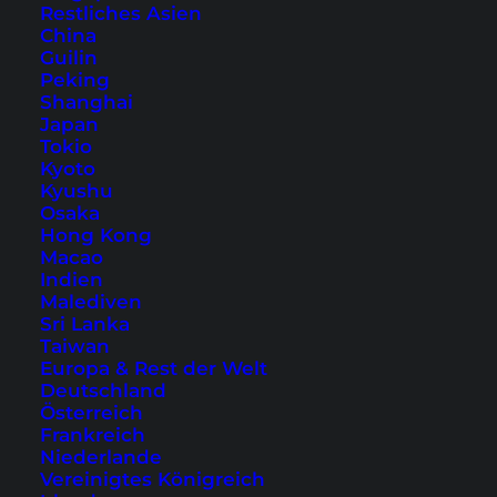
Restliches Asien
am Wasser Gefühl”, das gerade auf Kreta so
China
schön ist.
Guilin
Peking
Shanghai
Japan
1. Civitel Creta Beach
Tokio
Kyoto
(Ammoudara / Heraklion)
Kyushu
Osaka
Hong Kong
Macao
Indien
Malediven
Sri Lanka
Taiwan
Europa & Rest der Welt
Deutschland
Österreich
Frankreich
Niederlande
Vereinigtes Königreich
Restaurant, Zimmer und Anlage des Civitel Creta Beach (Fotos