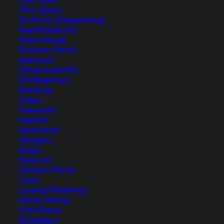
Con Dao
Tag nicht alles sehen kannst, gibt es viele
Phu Quoc
Sa Pa & Umgebung
verschiedene Routen für eine Rollertour. Hier
Kambodscha
möchten wir dir
ein Beispiel
einer interessanten
Siem Reap
Phnom Penh
und abwechslungsreichen Rollertour mit auf
Kampot
den Weg geben.
Sihanoukville
Philippinen
Grundsätzlich ist es sehr einfach auf Koh Samui
Boracay
Cebu
zu navigieren, da eine
große Ringstraße
Palawan
komplett um die Insel herumführt. Du wirst dich
Manila
Myanmar
also nicht so einfach verfahren können und
Yangon
kannst die Tour somit mehr genießen.
Bago
Hpa-An
Golden Rock
Laos
Übernachtung auf Koh Samui –
Luang Prabang
Vang Vieng
unser Hoteltipp
Vientiane
Singapur