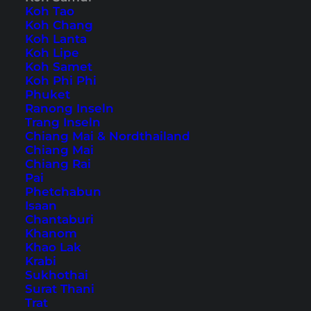
Koh Tao
Koh Chang
Auch verfügbar auf:
English
Koh Lanta
Koh Lipe
Koh Samui ist nach
Koh Samet
Phuket
die zweitgrößte
Koh Phi Phi
Insel Thailands. Die Insel ist jedoch immer noch
Phuket
relativ überschaubar. Um die ganze
Ranong Inseln
Trang Inseln
Vielfältigkeit von Koh Samui zu erkunden, lohnt
Chiang Mai & Nordthailand
sich eine Tour über die Insel. Dafür gibt es jede
Chiang Mai
Chiang Rai
Menge Anbieter oder du kannst das Ganze auf
Pai
eigene Faust mit einem Roller erleben.
Phetchabun
Isaan
Chantaburi
Koh Samui Rollertour – die
Khanom
Insel auf zwei Rädern
Khao Lak
Krabi
erkunden
Sukhothai
Surat Thani
Trat