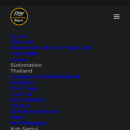
Neu hier?
Über uns
Ressourcen und wichtige Links
Newsletter
Koh Samui auf
Reiseziele
Südostasien
eigene Faust - eine
Thailand
Bangkok & Zentralthailand
Rollertour um die
Bangkok
Ayutthaya
Insel
Hua Hin
Kanchanaburi
Pattaya
Zuletzt aktualisiert: 15. November 2025
|
In
Koh Samui
,
Samut Songkhram
Südostasien
,
Thailand
|
By Tobi
Inseln
Koh Phangan
Koh Samui