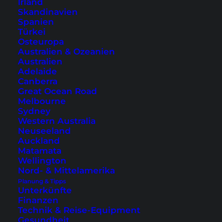
Irland
einen angenehmen Schlaf.
Skandinavien
Spanien
Türkei
Osteuropa
Australien & Ozeanien
Australien
Adelaide
Canberra
Great Ocean Road
Melbourne
Sydney
Western Australia
Neuseeland
Auckland
Swimmingpool, Zimmer und Restaurant des
Amari Koh Samui
Matamata
(Fotos mit freundlicher Genehmigung vom Amari Koh Samui)
Wellington
Nord- & Mittelamerika
Wenn du weitere Hotels auf Koh Samui, auch an
Planung & Tipps
anderen Orten wie Lamai, Maenam oder Bophut
Unterkünfte
Finanzen
suchst, dann schaue am besten in diese
Technik & Reise-Equipment
Übersicht
.
Gesundheit