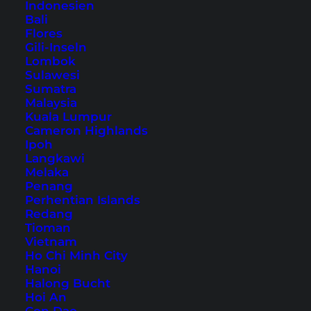
Indonesien
Inhaltsverzeichnis
Bali
Flores
Übernachtung auf Koh Samui – unser
Gili-Inseln
Hoteltipp
Lombok
Sulawesi
1. Grandfather and Grandmother Rock
Sumatra
2. Tarnim Magic Garden
Malaysia
Kuala Lumpur
3. Laem Sor Pagode und Wat Rattanakosin
Cameron Highlands
4. Thong Krut
Ipoh
5. Bang Por Beach
Langkawi
Melaka
6. W Resort
Penang
7. Bophut Walking Street
Perhentian Islands
Redang
Koh Samui: Touren und Tickets
Tioman
Anreise nach Koh Samui
Vietnam
Ho Chi Minh City
Hanoi
Da Koh Samui natürlich
viele
Halong Bucht
Hoi An
Sehenswürdigkeiten
bietet und du an einem