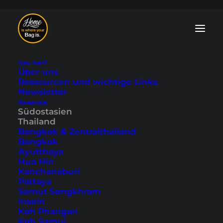
Neu hier?
Über uns
Ressourcen und wichtige Links
Newsletter
Koh Lipe
Reiseziele
Südostasien
Drohnenvideo - die
Thailand
Bangkok & Zentralthailand
Trauminsel von
Bangkok
Ayutthaya
oben
Hua Hin
Kanchanaburi
Pattaya
Zuletzt aktualisiert: 4. Juli 2024
|
In
Koh Lipe
,
Reisevideos
,
Samut Songkhram
Südostasien
,
Thailand
|
By Tobi
Inseln
Koh Phangan
Koh Samui