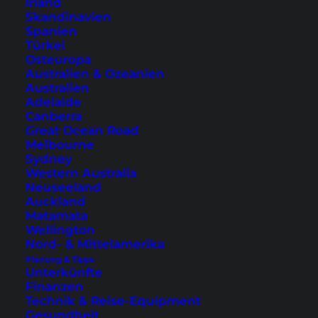
Irland
Skandinavien
Sunrise Beach:
Cabana Lipe Beach Resort
Spanien
Türkei
Pattaya Beach:
Sita Beach Resort
Osteuropa
Inselmitte/Walking Street:
The Noi
Australien & Ozeanien
Australien
Adelaide
Canberra
Great Ocean Road
Melbourne
Sydney
Hat dir unser Koh Lipe Video gefallen?
Western Australia
Warst du schon mal auf der Insel oder
Neuseeland
würdest gerne einmal hinreisen? Wir
Auckland
freuen uns auf dein Feedback in den
Matamata
Kommentaren.
Wellington
Nord- & Mittelamerika
Planung & Tipps
Unterkünfte
Finanzen
Technik & Reise-Equipment
Dir hat dieser Artikel gefallen und
Gesundheit