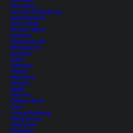
Con Dao
die Insel ist wirklich wunderschön. Wenn du
Phu Quoc
noch mehr Videos von uns sehen möchtest, um
Sa Pa & Umgebung
Kambodscha
dir Inspiration für neue Reiseziele zu holen, dann
Siem Reap
schaue doch mal auf unserem
YouTube-Kanal
Phnom Penh
Kampot
vorbei. Abonniere ihn am besten auch, damit du
Sihanoukville
keine neuen Videos mehr verpasst.
Philippinen
Boracay
Cebu
Palawan
Manila
Myanmar
Yangon
Bago
Hpa-An
Golden Rock
Laos
Luang Prabang
Vang Vieng
Vientiane
Singapur