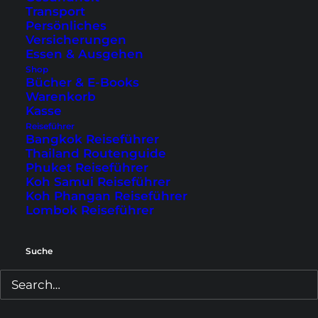
weitergeholfen? Trage dich hier ein,
Transport
um regelmäßig unsere besten
Persönliches
Reisetipps direkt ins Postfach zu
Versicherungen
bekommen!
Essen & Ausgehen
Shop
Bücher & E-Books
Warenkorb
Kasse
Reiseführer
Bangkok Reiseführer
Bin dabei!
Thailand Routenguide
Phuket Reiseführer
Koh Samui Reiseführer
Wir hüten deine Daten wie unsere Reisepässe! Wir
Koh Phangan Reiseführer
verwenden deine E-Mail nur, um dir die neuesten Infos
Lombok Reiseführer
rund um Home is where your Bag is zu schicken.
Natürlich kostenlos! Du kannst dich jederzeit wieder
austragen.
Datenschutzerklärung
Suche
Das könnte dir auch gefallen