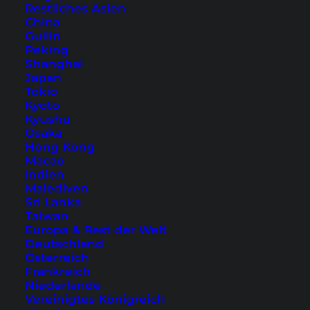
Restliches Asien
Noch mehr Infos zu den Highlights, Stränden
China
und Aktivitäten der Insel findest du in der
Koh
Guilin
Lipe
Kategorie auf unserem Blog.
Peking
Shanghai
Japan
Tokio
Kyoto
Kyushu
Osaka
Plane jetzt deine Reise nach Koh
Hong Kong
Macao
Lipe
Indien
Malediven
Sri Lanka
Hotels
Routen und Tickets
Taiwan
Europa & Rest der Welt
Deutschland
Österreich
Weitere Hotelempfehlungen für Koh Lipe:
Frankreich
Niederlande
Vereinigtes Königreich
Highlight:
AKIRA Lipe Resort