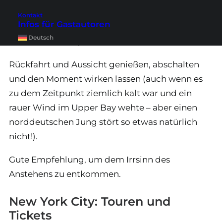
Rücktour erneut
Die Staten Island Ferry
Kontakt
Infos für Gastautoren
einzusteigen. Halb so
Deutsch
schlimm, kostet ja nicht die Welt! 😉
Rückfahrt und Aussicht genießen, abschalten
und den Moment wirken lassen (auch wenn es
zu dem Zeitpunkt ziemlich kalt war und ein
rauer Wind im Upper Bay wehte – aber einen
norddeutschen Jung stört so etwas natürlich
nicht!).
Gute Empfehlung, um dem Irrsinn des
Anstehens zu entkommen.
New York City: Touren und
Tickets