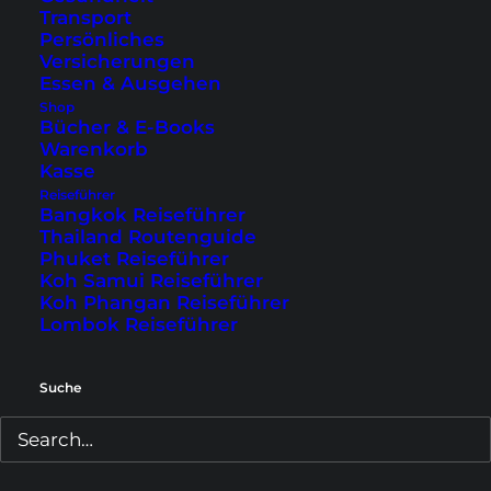
Transport
Persönliches
Versicherungen
Essen & Ausgehen
Shop
Bücher & E-Books
Warenkorb
Kasse
Reiseführer
Bangkok Reiseführer
Thailand Routenguide
Die Skyline Süd-
Lady Liberty
Phuket Reiseführer
Manhattans und
Battery Park
Koh Samui Reiseführer
Koh Phangan Reiseführer
Lombok Reiseführer
Auf Staten Island
angekommen, mussten alle
Suche
Passagiere aussteigen, was
für uns hieß, dass wir einmal
aus dem Terminal raus
mussten, um für die