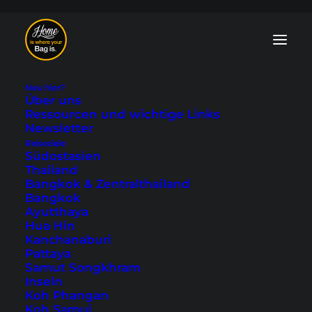
Neu hier?
Über uns
Ressourcen und wichtige Links
Newsletter
Staten Island Ferry -
Reiseziele
Südostasien
kostenlose
Thailand
Bangkok & Zentralthailand
Bootsfahrt von
Bangkok
Ayutthaya
Manhattan
Hua Hin
Kanchanaburi
Pattaya
Zuletzt aktualisiert: 17. November 2025
|
In
Nord- &
Samut Songkhram
Mittelamerika
|
By Tobi
Inseln
Koh Phangan
Koh Samui