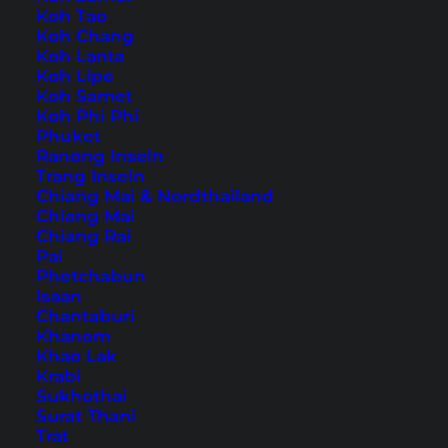
Koh Tao
Koh Chang
Mit der Staten Island Ferry vom Manhattan nach
Koh Lanta
Koh Lipe
Staten Island. Hier findest du ein
Koh Samet
Erfahrungsbericht von uns.
Koh Phi Phi
Phuket
Ranong Inseln
Von Manhattan nach
Trang Inseln
Chiang Mai & Nordthailand
Staten Island – unser
Chiang Mai
Ausflug mit der Staten
Chiang Rai
Pai
Island Ferry
Phetchabun
Isaan
Chantaburi
Khanom
Übernachtung in New York City –
Khao Lak
Krabi
unser Hoteltipp
Sukhothai
Surat Thani
Das
Pestana Park Avenue
liegt direkt neben
Trat