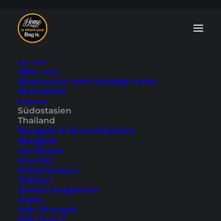
Neu hier?
Über uns
Ressourcen und wichtige Links
Newsletter
Reiseziele
Khao Lak Tipps: 15
Südostasien
Thailand
Sehenswürdigkeiten
Bangkok & Zentralthailand
Bangkok
und Aktivitäten
Ayutthaya
Hua Hin
Kanchanaburi
Zuletzt aktualisiert: 3. Juli 2025
|
In
Khao Lak
,
Südostasien
,
Pattaya
Thailand
|
By Tobi
Samut Songkhram
Inseln
Koh Phangan
Koh Samui