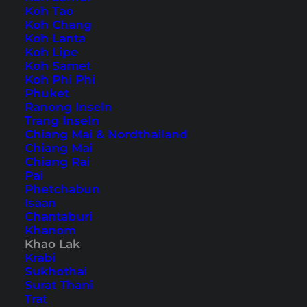
Koh Tao
Koh Chang
Auch verfügbar auf:
English
Koh Lanta
Koh Lipe
An der Westküste Thailands liegt die Region
Koh Samet
Koh Phi Phi
Khao Lak, die bei Urlaubern sehr beliebt ist.
Phuket
Khao Lak besteht aus mehreren Orten und zieht
Ranong Inseln
Trang Inseln
sich auf 25 Kilometer entlang der Küste der
Chiang Mai & Nordthailand
Andamanensee
. Von belebten Orten bis hin zu
Chiang Mai
Chiang Rai
ruhiger Urlaubsidylle findest du in unseren Khao
Pai
Lak Tipps alles.
Phetchabun
Isaan
Chantaburi
15 Aktivitäten und Tipps für
Khanom
deinen Urlaub in Khao Lak
Khao Lak
Krabi
Sukhothai
Surat Thani
Inhaltsverzeichnis
Trat