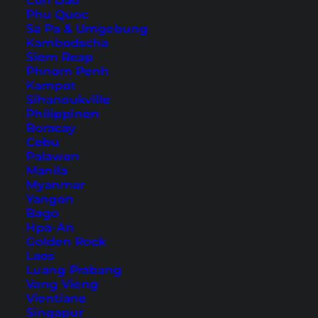
Con Dao
14. Massage
Phu Quoc
15. Sonnenuntergang
Sa Pa & Umgebung
Kambodscha
Khao Lak Tipps: Touren und Tickets
Siem Reap
Anreise nach Khao Lak
Phnom Penh
Kampot
Sihanoukville
Da Khao Lak eine relativ große Region abdeckt,
Philippinen
Boracay
gibt es vor Ort viel zu unternehmen.
Cebu
Sehenswürdigkeiten, Strände, Märkte,
Palawan
Manila
Naturschauspiele, all das macht Khao Lak zu
Myanmar
einem wirklich interessanten und vielseitigen
Yangon
Bago
Urlaubsort. Was du in Khao Lak machen und
Hpa-An
sehen kannst, erfährst du in diesem Artikel.
Golden Rock
Laos
Luang Prabang
Vang Vieng
Übernachtung in Khao Lak –
Vientiane
unser Hoteltipp
Singapur