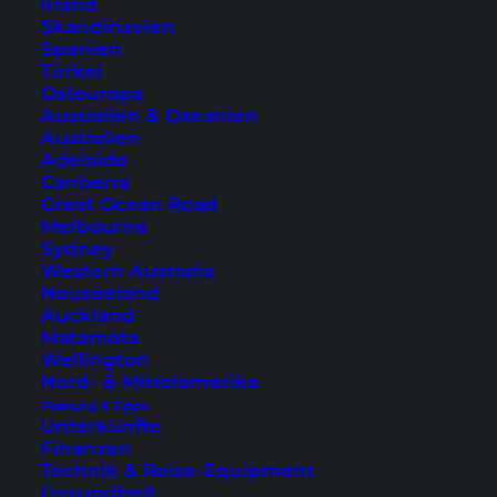
Irland
Skandinavien
Spanien
Türkei
Osteuropa
Australien & Ozeanien
Australien
Adelaide
Aussicht, Zimmer und Gebäude des Hotel Ease Mong Kok
Canberra
(Fotos © mit freundlicher Genehmigung vom Hotel Sui
Great Ocean Road
Akasaka by Abest)
Melbourne
Sydney
Weitere Hotels in Hong Kong in anderen
Western Australia
Stadtteilen oder auf Hong Kong Island findest
Neuseeland
Auckland
du
hier
.
Matamata
Wellington
Nord- & Mittelamerika
Planung & Tipps
1. Hong Kong Observation Wheel
Unterkünfte
Finanzen
Im
AIA Vitality Park
, der direkt neben dem
Technik & Reise-Equipment
Gesundheit