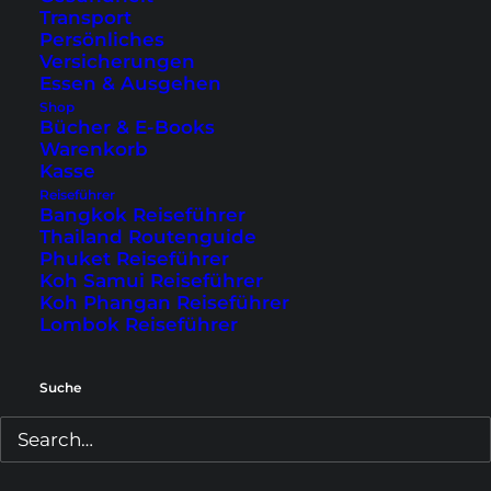
Central Pier von Hong Kong Island liegt, steht
Transport
das 60 Meter hohe Riesenrad. Es wurde im
Persönliches
Versicherungen
Dezember 2014 eröffnet und besteht aus 42
Essen & Ausgehen
Gondeln, die jeweils für etwa 8 Besucher
Shop
Bücher & E-Books
ausgelegt sind. Eine Fahrt dauert 15 Minuten, in
Warenkorb
der du zwei bis drei Umdrehungen mitmachst.
Kasse
Reiseführer
Bangkok Reiseführer
Thailand Routenguide
Phuket Reiseführer
Koh Samui Reiseführer
Koh Phangan Reiseführer
Lombok Reiseführer
Suche
Das Ticket für eine Rundfahrt kostet 20 HK$ und