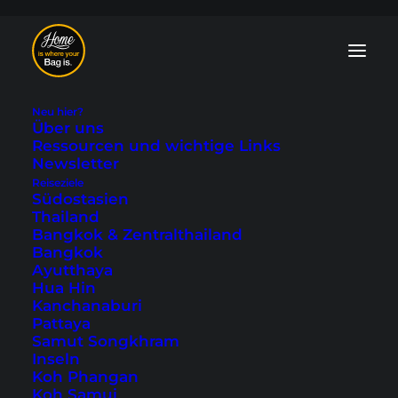
Neu hier?
Über uns
Ressourcen und wichtige Links
Newsletter
Reiseziele
Tipps für Hong Kong
Südostasien
Thailand
Island - 11
Bangkok & Zentralthailand
Bangkok
Sehenswürdigkeiten
Ayutthaya
Hua Hin
Kanchanaburi
Zuletzt aktualisiert: 1. Dezember 2025
|
In
Asien
,
Hong
Pattaya
Kong
|
By Tobi
Samut Songkhram
Inseln
Koh Phangan
Koh Samui