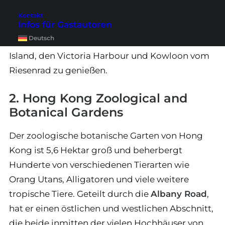
du kannst es entweder vor Ort kaufen oder
Kontakt
Infos für Gastautoren
vorab online
. Geöffnet ist täglich von 11.00 bis
Deutsch
23.00 Uhr, um den Ausblick über Hong Kong
Island, den Victoria Harbour und Kowloon vom
Riesenrad zu genießen.
2. Hong Kong Zoological and
Botanical Gardens
Der zoologische botanische Garten von Hong
Kong ist 5,6 Hektar groß und beherbergt
Hunderte von verschiedenen Tierarten wie
Orang Utans, Alligatoren und viele weitere
tropische Tiere. Geteilt durch die
Albany Road
,
hat er einen östlichen und westlichen Abschnitt,
die beide inmitten der vielen Hochhäuser von