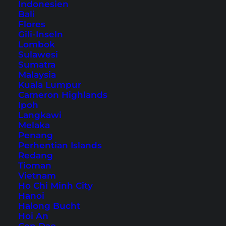
Indonesien
Bali
Flores
Inhaltsverzeichnis
Gili-Inseln
Lombok
Übernachtung in Hong Kong – unser
Sulawesi
Hoteltipp
Sumatra
Malaysia
1. Hong Kong Observation Wheel
Kuala Lumpur
2. Hong Kong Zoological and Botanical
Cameron Highlands
Ipoh
Gardens
Langkawi
3. The Peak
Melaka
Penang
4. Central Mid-Levels Escalator
Perhentian Islands
5. Street Art in Soho
Redang
Tioman
6. Lan Kwai Fong
Vietnam
7. Man Mo Temple
Ho Chi Minh City
Hanoi
8. Cat Street
Halong Bucht
9. IFC (International Finance Center)
Hoi An
10. Hong Kong Island Tram