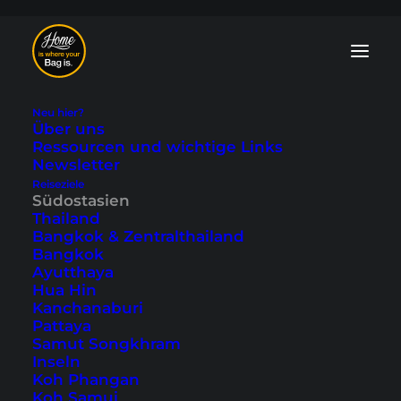
Neu hier?
Über uns
Ressourcen und wichtige Links
Newsletter
Reiseziele
Ho Chi Minh City
Südostasien
Thailand
Video: Saigon in 3
Bangkok & Zentralthailand
Bangkok
Minuten
Ayutthaya
Hua Hin
Kanchanaburi
Zuletzt aktualisiert: 26. Juli 2024
|
In
Ho Chi Minh City
,
Pattaya
Reisevideos
,
Südostasien
,
Vietnam
|
By Marcel
Samut Songkhram
Inseln
Koh Phangan
Koh Samui