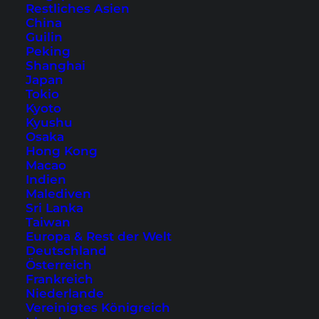
Restliches Asien
China
Übrigens: Sightseeing-Tipps zu Ho Chi Minh City
Guilin
findest du in unserem Artikel:
20 Tipps für deine
Peking
Shanghai
Reise nach Ho Chi Minh City
.
Japan
Tokio
Kyoto
Kyushu
Osaka
Hong Kong
Macao
Plane jetzt deine Reise nach Ho
Indien
Chi Minh City
Malediven
Sri Lanka
Taiwan
Hotels
Routen und Tickets
Europa & Rest der Welt
Deutschland
Österreich
Frankreich
Weitere Hotelempfehlungen für Ho Chi Minh
Niederlande
Vereinigtes Königreich
City: