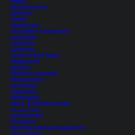
Irland
Skandinavien
Spanien
Highlight:
Silverland Yen Hotel
Türkei
Osteuropa
Distrikt 1:
Anpha Boutique Hotel
Australien & Ozeanien
Australien
Distrikt 1:
Hotel de Charme
Adelaide
Distrikt 3:
Orchids Saigon Hotel
Canberra
Great Ocean Road
Melbourne
Sydney
Western Australia
Neuseeland
Auckland
Warst du schon in Ho Chi Minh City
Matamata
und was hältst du von der Stadt? Wie
Wellington
hat dir unser Video gefallen? Wir
Nord- & Mittelamerika
freuen uns auf dein Feedback!
Planung & Tipps
Unterkünfte
Finanzen
Technik & Reise-Equipment
Gesundheit