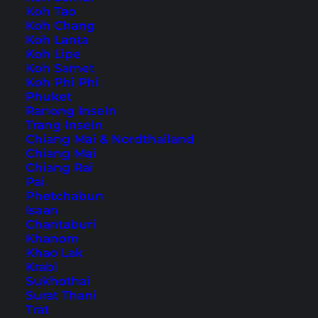
Koh Tao
Koh Chang
Auch verfügbar auf:
English
Koh Lanta
Koh Lipe
In unserem neuesten
Koh Samet
Reisevideo
geht es nach
Koh Phi Phi
Vietnam – genauer gesagt nach Ho Chi Minh
Phuket
City. Mit Sicherheit eine der interessantesten
Ranong Inseln
Trang Inseln
Städte Vietnams.
Chiang Mai & Nordthailand
Chiang Mai
Unser Ho Chi Minh City
Chiang Rai
Pai
Video von Ende 2015
Phetchabun
Isaan
Chantaburi
Es waren 3 anstrengende Tage und es gab viel
Khanom
zu sehen. Auch wenn die Stadt viele ruhige und
Khao Lak
Krabi
weniger belebte Orte und Straßen zu bieten hat:
Sukhothai
der Verkehr auf den Hauptstraßen sucht
Surat Thani
Trat
seinesgleichen in Südostasien. Dies haben wir