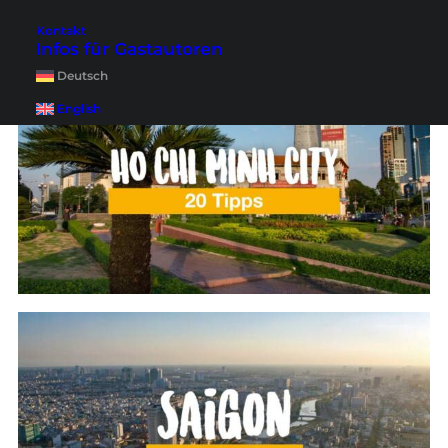
Das könnte dir auch gefallen
Kontakt
Infos für Gastautoren
Deutsch
English