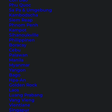
Con Dao
Phu Quoc
Wir wünschen dir viel Spaß mit dem Video!
Sa Pa & Umgebung
Kambodscha
Wenn dir unsere Reisevideos gefallen, dann
Siem Reap
schau doch auf unserem
YouTube-Kanal
vorbei
Phnom Penh
Kampot
und abonniere ihn am besten, um keine
Sihanoukville
zukünftigen Videos aus Südostasien zu
Philippinen
verpassen.
Boracay
Cebu
Palawan
Manila
Myanmar
Yangon
Bago
Hpa-An
Golden Rock
Laos
Luang Prabang
Vang Vieng
Vientiane
Singapur