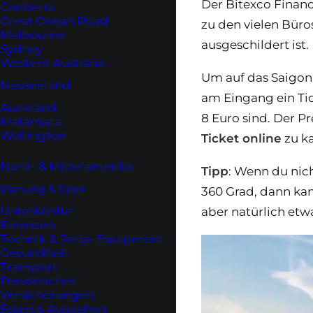
Der Bitexco Finan
Canberra
Great Ocean Road
zu den vielen Büro
Melbourne
ausgeschildert ist.
Sydney
Western Australia
Um auf das Saigon
Neuseeland
am Eingang ein Tic
Auckland
8 Euro sind. Der P
Matamata
Wellington
Ticket online
zu ka
Nord- & Mittelamerika
Tipp
: Wenn du nic
Planung & Tipps
360 Grad, dann kan
Unterkünfte
aber natürlich etwa
Finanzen
Technik & Reise-Equipment
Gesundheit
Transport
Persönliches
Versicherungen
Essen & Ausgehen