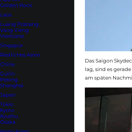
Golden Rock
Laos
Luang Prabang
Vang Vieng
Vientiane
Singapur
Restliches Asien
Das Saigon Skydec
China
lag, sind es gerad
Guilin
am späten Nachmit
Peking
Shanghai
Japan
Tokio
Kyoto
Kyushu
Osaka
Hong Kong