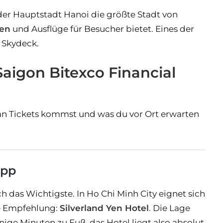
der Hauptstadt Hanoi die größte Stadt von
ten
und Ausflüge für Besucher bietet. Eines der
 Skydeck.
aigon Bitexco Financial
an Tickets kommst und was du vor Ort erwarten
ipp
 das Wichtigste. In Ho Chi Minh City eignet sich
ere Empfehlung:
Silverland Yen Hotel
. Die Lage
ige Minuten zu Fuß, das Hotel liegt also absolut