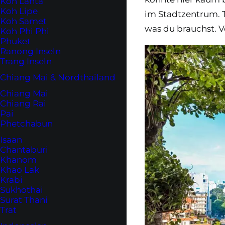
Koh Lanta
Koh Lipe
im Stadtzentrum. T
Koh Samet
was du brauchst. 
Koh Phi Phi
Phuket
Ranong Inseln
Trang Inseln
Chiang Mai & Nordthailand
Chiang Mai
Chiang Rai
Pai
Phetchabun
Isaan
Chantaburi
Khanom
Khao Lak
Krabi
Sukhothai
Surat Thani
Trat