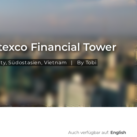
exco Financial Tower
ity
,
Südostasien
,
Vietnam
|
By Tobi
Auch verfügbar auf:
English