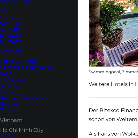
Indonesien
Bali
Flores
Gili-Inseln
Lombok
Sulawesi
Sumatra
Malaysia
Kuala Lumpur
Cameron Highlands
Swimmingpool, Zimmer
Ipoh
Langkawi
Weitere Hotels in 
Melaka
Penang
Perhentian Islands
Redang
Der Bitexco Finan
Tioman
schon von Weitem a
Vietnam
Ho Chi Minh City
Als Fans von Wolk
Hanoi