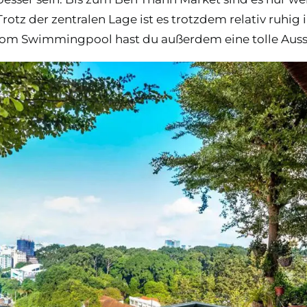
rotz der zentralen Lage ist es trotzdem relativ ruhi
Vom Swimmingpool hast du außerdem eine tolle Aussic