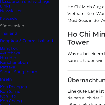
Ressourcen und wichtige
Links
Ho Chi Minh City,
Newsletter
Vietnam. Kein Wun
Reiseziele
Must-Sees in der 
Südostasien
Ho Chi Min
Thailand
Tower
Bangkok & Zentralthailand
Bangkok
Ayutthaya
Was du bei einem 
Hua Hin
kannst, haben wir 
Kanchanaburi
Pattaya
Samut Songkhram
Inseln
Übernachtung
Koh Phangan
Eine
gute Lage
ist
Koh Samui
Koh Tao
da natürlich der D
Koh Chang
könnte hier kaum b