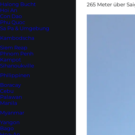
Halong Bucht
265 Meter über Sai
Hoi An
Con Dao
Phu Quoc
Sa Pa & Umgebung
Kambodscha
Siem Reap
Phnom Penh
Kampot
Sihanoukville
Philippinen
Boracay
Cebu
Palawan
Manila
Myanmar
Yangon
Bago
Hpa-An