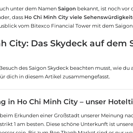
 auch unter dem Namen
Saigon
bekannt, ist noch vor 
der, dass
Ho Chi Minh City viele Sehenswürdigkei
Ausblick vom Bitexco Financial Tower mit dem Saigon
h City: Das Skydeck auf dem S
Besuch des Saigon Skydeck beachten musst, wie du 
für dich in diesem Artikel zusammengefasst.
 in Ho Chi Minh City – unser Hotelt
 beim Erkunden einer Großstadt unserer Meinung nach
istrikt 1 am besten. Diese schöne Unterkunft ist uns
esser sein. Bis zum Ben Thanh Market sind es nur wen