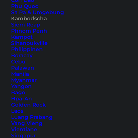
Con Dao
Phu Quoc
Sa Pa & Umgebung
Kambodscha
Siem Reap
Phnom Penh
Kampot
Religionen in Südostasien –
Sihanoukville
Philippinen
Dos and Don’ts (Teil 1:
Boracay
Cebu
Buddhismus)
Palawan
Manila
Hier findest du alle wichtigen Informationen
Myanmar
Yangon
über den Buddhismus für deine Reise nach
Bago
Südostasien sowie einige Verhaltensregeln.
Hpa-An
Golden Rock
Laos
Luang Prabang
Vang Vieng
Vientiane
Singapur