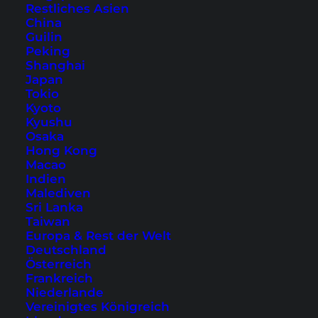
Restliches Asien
China
Guilin
Peking
Shanghai
Japan
Tokio
Kyoto
Kyushu
12 Traumstrände in
Osaka
Hong Kong
Südostasien
Macao
Indien
Malediven
Von Thailand über die Philippinen bis
Sri Lanka
Indonesien: 12 der schönsten Paradiesstrände
Taiwan
Südostasiens. Inspiration pur!
Europa & Rest der Welt
Deutschland
Österreich
Frankreich
Niederlande
Vereinigtes Königreich