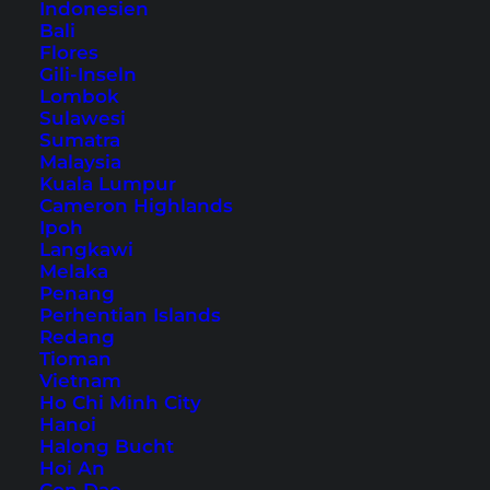
Indonesien
Bali
Flores
Gili-Inseln
Tipps für Südostasien
Lombok
Sulawesi
Probleme: Abzocken bis
Sumatra
Malaysia
Krankheiten
Kuala Lumpur
Cameron Highlands
Horror-Szenarien, die auf einer Reise auftreten
Ipoh
Langkawi
könnten, gibt es reichlich. Hier findest du Tipps,
Melaka
wie du sie vermeidest.
Penang
Perhentian Islands
Redang
Tioman
Vietnam
Ho Chi Minh City
Hanoi
Halong Bucht
Hoi An