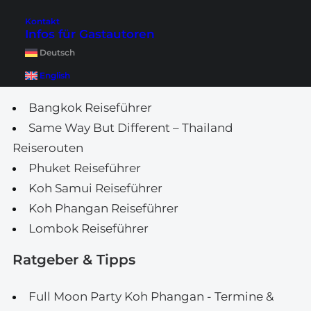
London Sehenswürdigkeiten
Kontakt
Infos für Gastautoren
Malediven auf eigene Faust
Deutsch
Unsere Reiseführer
English
Bangkok Reiseführer
Same Way But Different – Thailand
Reiserouten
Phuket Reiseführer
Koh Samui Reiseführer
Koh Phangan Reiseführer
Lombok Reiseführer
Ratgeber & Tipps
Full Moon Party Koh Phangan - Termine &