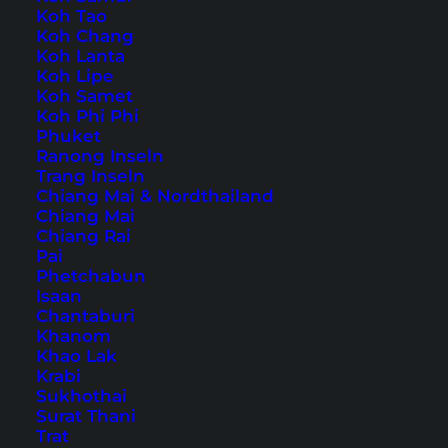
Koh Tao
Koh Chang
Koh Lanta
Home
Südostasien
Kambodscha
Koh Lipe
Koh Samet
Koh Phi Phi
Tipps, Reiseberichte und
Phuket
Ranong Inseln
die schönsten
Trang Inseln
Sehenswürdigkeiten
Chiang Mai & Nordthailand
Chiang Mai
Chiang Rai
Pai
Phetchabun
Isaan
Chantaburi
Khanom
Khao Lak
Krabi
Sukhothai
Surat Thani
Trat