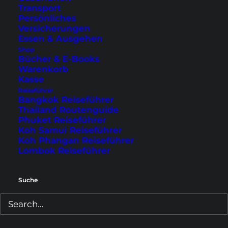
Transport
Persönliches
Versicherungen
Essen & Ausgehen
Shop
Bücher & E-Books
Reisetipps & Guides (Südostasien)
Warenkorb
Kasse
Koh Samui Tipps
Reiseführer
Bangkok Reiseführer
Phuket Tipps
Thailand Routenguide
Bangkok Sehenswürdigkeiten
Phuket Reiseführer
Koh Samui Reiseführer
Koh Phangan Tipps
Koh Phangan Reiseführer
Lombok Sehenswürdigkeiten
Lombok Reiseführer
Reisetipps & Guides (Rest der Welt)
Suche
Tokio Sehenswürdigkeiten
Sydney Tipps
Paris Geheimtipps