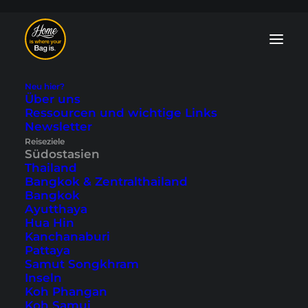
Neu hier?
Über uns
Ressourcen und wichtige Links
Kambodscha Blog:
Newsletter
Reiseziele
Tipps und
Südostasien
Thailand
Reiseberichte
Bangkok & Zentralthailand
Bangkok
Ayutthaya
Im Kambodscha Blog zeigen wir dir die
Hua Hin
Vielfalt des Landes. Mit unseren Tipps
Kanchanaburi
und Reiseberichten entdeckst du die
Pattaya
berühmten Tempel von
Angkor Wat
, Orte
Samut Songkhram
wie
Siem Reap
oder
Phnom Penh
und
Inseln
traumhafte Inseln wie
Koh Rong
.
Koh Phangan
Koh Samui