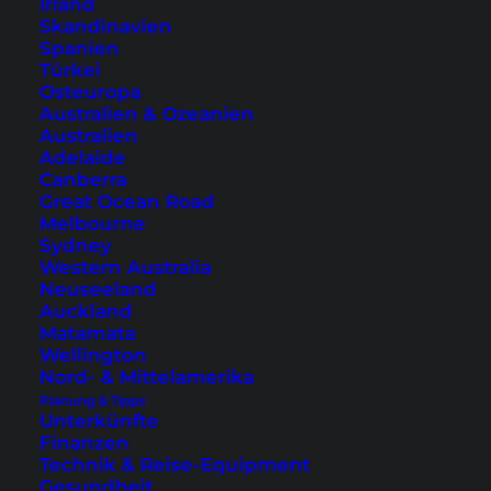
Irland
Skandinavien
Spanien
Türkei
Osteuropa
Australien & Ozeanien
Australien
Adelaide
Canberra
Great Ocean Road
Melbourne
Koh Rong Samloem –
Sydney
Tagesausflug ins Paradies
Western Australia
Neuseeland
Auckland
Koh Rong Samloem liegt vor der Küste von
Matamata
Sihanoukville und ist immer noch ein kleiner
Wellington
Nord- & Mittelamerika
Geheimtipp. Entdecke das Paradies mit uns!
Planung & Tipps
Unterkünfte
Finanzen
Technik & Reise-Equipment
Gesundheit
1
2