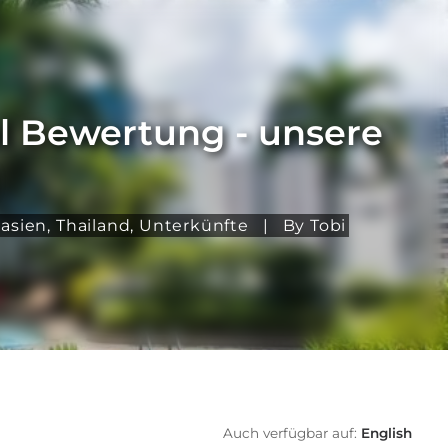
l Bewertung - unsere
asien
,
Thailand
,
Unterkünfte
|
By Tobi
Auch verfügbar auf:
English