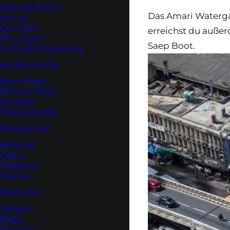
Halong Bucht
Das Amari Waterg
Hoi An
Con Dao
erreichst du auße
Phu Quoc
Saep Boot.
Sa Pa & Umgebung
Kambodscha
Siem Reap
Phnom Penh
Kampot
Sihanoukville
Philippinen
Boracay
Cebu
Palawan
Manila
Myanmar
Yangon
Bago
Hpa-An