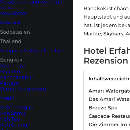
Ressourcen und wichtige
Links
Bangkok ist chaoti
Newsletter
Hauptstadt und au
Reiseziele
hat, ist jedem bek
Südostasien
Märkte,
Skybars
, 
Thailand
Hotel Erf
Bangkok & Zentralthailand
Rezension
Bangkok
Ayutthaya
Hua Hin
Kanchanaburi
Inhaltsverzeich
Pattaya
Samut Songkhram
Amari Watergat
Inseln
Das Amari Wate
Koh Phangan
Breeze Spa
Koh Samui
Cascade Restau
Koh Tao
Die Zimmer im 
Koh Chang