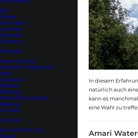
Indonesien
Bali
Flores
Gili-Inseln
Lombok
Sulawesi
Sumatra
Malaysia
Kuala Lumpur
Cameron Highlands
Ipoh
Langkawi
In diesem Erfahrun
Melaka
natürlich auch ein
Penang
Perhentian Islands
kann es manchmal s
Redang
eine Wahl zu treffe
Tioman
Vietnam
Ho Chi Minh City
Amari Water
Hanoi