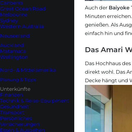
Canberra
Auch der
Baiyoke 
Great Ocean Road
Melbourne
Minuten erreichen
Sydney
genießen. Als Aus
Western Australia
einfach hin und fi
Neuseeland
Auckland
Das Amari W
Matamata
Wellington
Das Hochhaus des 
Nord- & Mittelamerika
direkt wohl. Das A
Planung & Tipps
Decke hängt und Wa
Unterkünfte
Finanzen
Technik & Reise-Equipment
Gesundheit
Transport
Persönliches
Versicherungen
Essen & Ausgehen