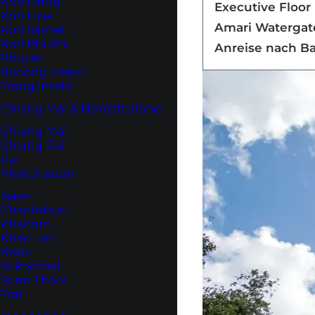
Koh Lanta
Executive Floor
Koh Lipe
Amari Watergate
Koh Samet
Koh Phi Phi
Anreise nach B
Phuket
Ranong Inseln
Trang Inseln
Chiang Mai & Nordthailand
Chiang Mai
Chiang Rai
Pai
Phetchabun
Isaan
Chantaburi
Khanom
Khao Lak
Krabi
Sukhothai
Surat Thani
Trat