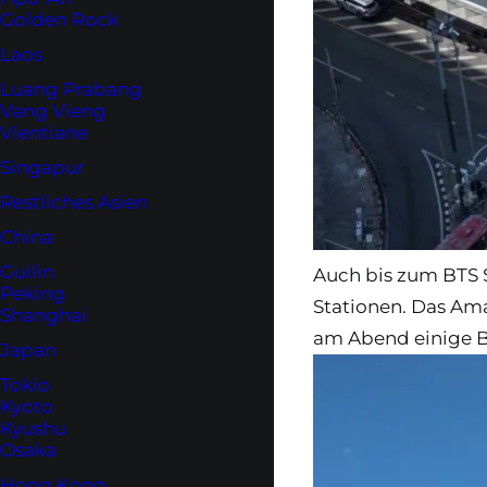
Golden Rock
Laos
Luang Prabang
Vang Vieng
Vientiane
Singapur
Restliches Asien
China
Guilin
Auch bis zum BTS 
Peking
Stationen. Das Ama
Shanghai
am Abend einige B
Japan
Tokio
Kyoto
Kyushu
Osaka
Hong Kong