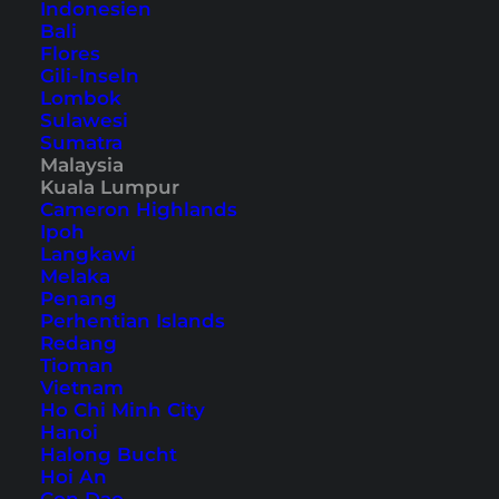
Indonesien
Tower)
und dem
Menara KH Helipad
sind hier
Bali
wirklich viele Wahrzeichen vertreten.
Flores
Gili-Inseln
Lombok
Entdecke Kuala Lumpur im
Sulawesi
Video mit uns – 3 Tage in
Sumatra
Malaysia
der vielfältigen Stadt
Kuala Lumpur
Cameron Highlands
Ipoh
3 Tage sind noch lange nicht genug um die
Langkawi
Stadt wirklich tiefer kennenzulernen. Das heißt
Melaka
Penang
dann wohl, dass ich wiederkommen muss.
Perhentian Islands
Gerne doch!
Redang
Tioman
Vietnam
Ich hoffe ihr habt viel Spaß bei unserem
Ho Chi Minh City
nächsten Video!
Hanoi
Halong Bucht
Hoi An