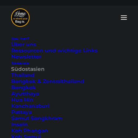
Neu hier?
Über uns
Ressourcen und wichtige Links
Newsletter
Reiseziele
Südostasien
3 geile Tage in Kuala
Thailand
Bangkok & Zentralthailand
Lumpur (Video)
Bangkok
Ayutthaya
Hua Hin
Zuletzt aktualisiert: 18. Mai 2024
|
In
Kuala Lumpur
,
Malaysia
,
Kanchanaburi
Reisevideos
,
Südostasien
|
By Tobi
Pattaya
Samut Songkhram
Inseln
Koh Phangan
Koh Samui