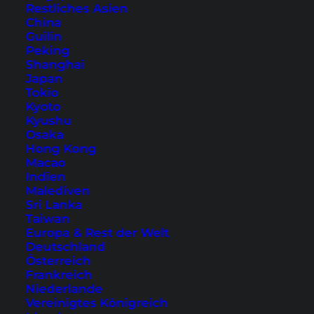
Restliches Asien
China
Guilin
Peking
Weitere Hotelempfehlungen für Kuala Lumpur:
Shanghai
Japan
Tokio
Highlight:
THE FACE Suites
Kyoto
Kyushu
Zentrum:
Fraser Place
Osaka
Hong Kong
KL Sentral:
Aloft Kuala Lumpur Sentral
Macao
Flughafen:
Tune Hotel KLIA2
Indien
Malediven
Sri Lanka
Taiwan
Europa & Rest der Welt
Deutschland
Österreich
Frankreich
Niederlande
Dir hat dieser Artikel gefallen und
Vereinigtes Königreich