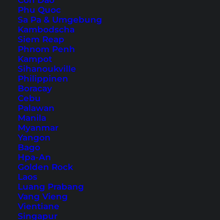
Con Dao
Phu Quoc
Sa Pa & Umgebung
Kambodscha
Siem Reap
Phnom Penh
Kampot
Sihanoukville
Philippinen
Boracay
Cebu
Palawan
Manila
Myanmar
Yangon
Bago
Hpa-An
Golden Rock
Plane jetzt deine Reise nach
Laos
Kuala Lumpur
Luang Prabang
Vang Vieng
Vientiane
Singapur
Hotels
Routen und Tickets