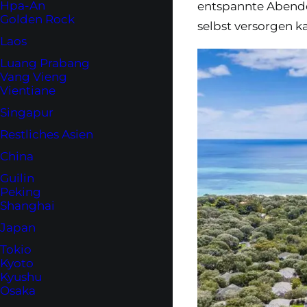
Hpa-An
entspannte Abende.
Golden Rock
selbst versorgen k
Laos
Luang Prabang
Vang Vieng
Vientiane
Singapur
Restliches Asien
China
Guilin
Peking
Shanghai
Japan
Tokio
Kyoto
Kyushu
Osaka