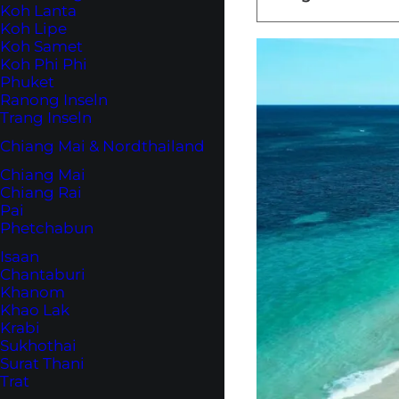
Koh Lanta
Koh Lipe
Koh Samet
Koh Phi Phi
Phuket
Ranong Inseln
Trang Inseln
Chiang Mai & Nordthailand
Chiang Mai
Chiang Rai
Pai
Phetchabun
Isaan
Chantaburi
Khanom
Khao Lak
Krabi
Sukhothai
Surat Thani
Trat