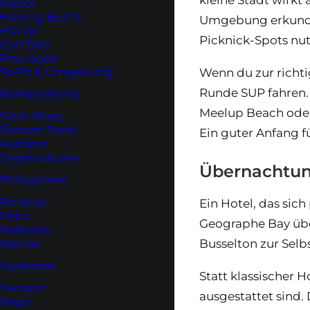
Hanoi
Halong Bucht
Umgebung erkunden
Hoi An
Picknick-Spots nutz
Con Dao
Phu Quoc
Sa Pa & Umgebung
Wenn du zur richti
Runde SUP fahren.
Kambodscha
Meelup Beach oder 
Siem Reap
Phnom Penh
Ein guter Anfang f
Kampot
Sihanoukville
Übernachtung
Philippinen
Boracay
Ein Hotel, das sich
Cebu
Geographe Bay übe
Palawan
Busselton zur Selbs
Manila
Myanmar
Statt klassischer 
Yangon
ausgestattet sind
Bago