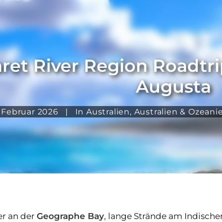
ret River Region Roadtri
Augusta
. Februar 2026
|
In
Australien
,
Australien & Ozeani
er an der
Geographe Bay
, lange Strände am Indisch