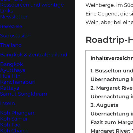
Ressourcen und wichtige
Weinberge. Im Süd
Links
Eine Gegend, die s
Newsletter
Wein, aber bei ein
Reiseziele
Südostasien
Roadtrip-
Thailand
Bangkok & Zentralthailand
Inhaltsverzeich
Bangkok
Ayutthaya
1. Busselton u
Hua Hin
Übernachtung in
Kanchanaburi
Pattaya
2. Margaret Ri
Samut Songkhram
Übernachtung in
Inseln
3. Augusta
Koh Phangan
Übernachtung i
Koh Samui
Fazit zum Marga
Koh Tao
Koh Chang
Margaret River: