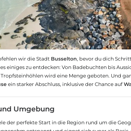
fehlen wir die Stadt
Busselton
, bevor du dich Schrit
s einiges zu entdecken: Von Badebuchten bis Aussic
Tropfsteinhöhlen wird eine Menge geboten. Und gan
use
ein starker Abschluss, inklusive der Chance auf
Wa
n und Umgebung
viele der perfekte Start in die Region rund um die G
 angenehm entspannt und eignet sich super als Basis,