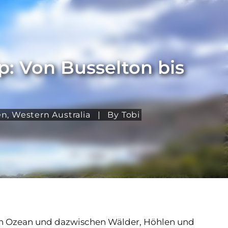
p: Von Busselton bis
en
,
Western Australia
|
By Tobi
en Ozean und dazwischen Wälder, Höhlen und