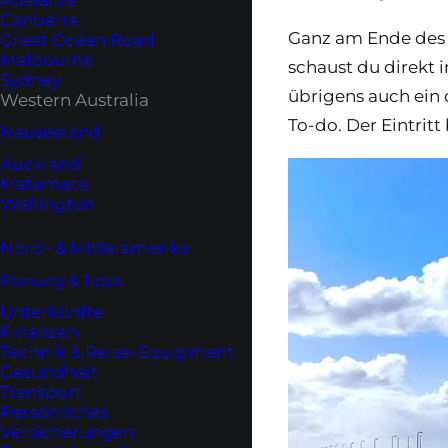
Adelaide
Canberra
Ganz am Ende des J
Great Ocean Road
Melbourne
schaust du direkt 
Sydney
übrigens auch ein
Western Australia
To-do. Der Eintrit
Neuseeland
Auckland
Matamata
Wellington
Nord- & Mittelamerika
Planung & Tipps
Unterkünfte
Finanzen
Technik & Reise-Equipment
Gesundheit
Transport
Persönliches
Versicherungen