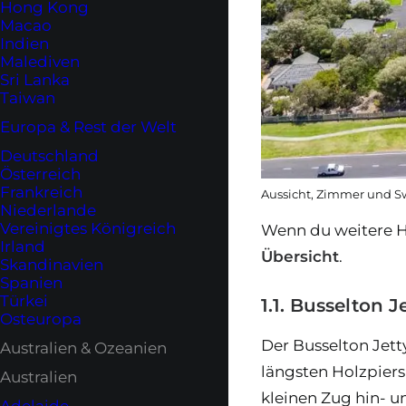
Hong Kong
Macao
Indien
Malediven
Sri Lanka
Taiwan
Europa & Rest der Welt
Deutschland
Österreich
Frankreich
Aussicht, Zimmer und 
Niederlande
Vereinigtes Königreich
Wenn du weitere Ho
Irland
Übersicht
.
Skandinavien
Spanien
Türkei
1.1. Busselton J
Osteuropa
Der Busselton Jetty
Australien & Ozeanien
längsten Holzpiers
Australien
kleinen Zug hin- u