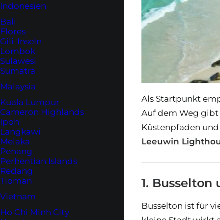
Indonesien
Bali
Flores
Gili-Inseln
Lombok
Sulawesi
Sumatra
Malaysia
Als Startpunkt emp
Kuala Lumpur
Cameron Highlands
Auf dem Weg gibt e
Ipoh
Küstenpfaden und 
Langkawi
Leeuwin Lightho
Melaka
Penang
Perhentian Islands
Redang
1. Busselto
Tioman
Vietnam
Busselton ist für 
Ho Chi Minh City
kleine Stadt wirkt