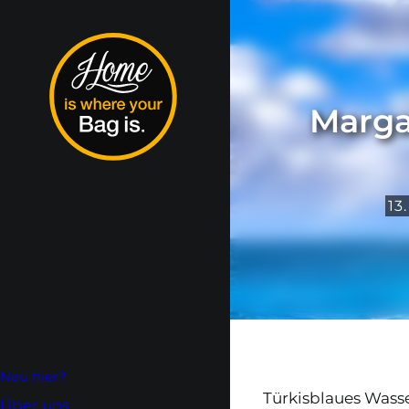
Marga
13
Neu hier?
Türkisblaues Wass
Über uns