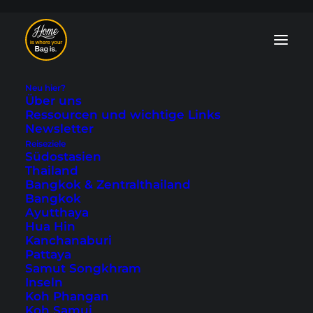
Neu hier?
Über uns
Ressourcen und wichtige Links
Newsletter
Reiseziele
Kalgoorlie Tipps -
Südostasien
Thailand
Sehenswürdigkeiten
Bangkok & Zentralthailand
Bangkok
für deinen Besuch
Ayutthaya
Hua Hin
Kanchanaburi
14. September 2025
|
In
Australien
,
Australien & Ozeanien
,
Pattaya
Western Australia
|
By Tobi
Samut Songkhram
Inseln
Koh Phangan
Koh Samui