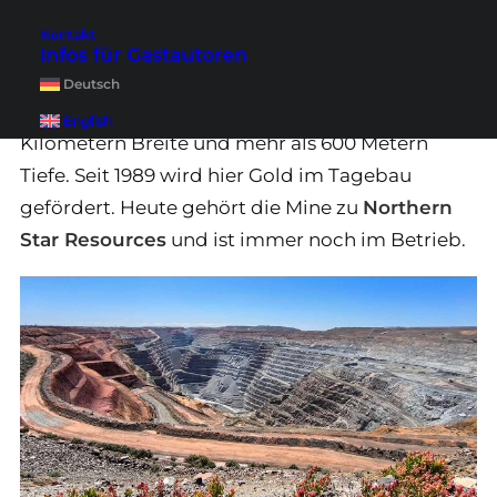
Highlight unter den Kalgoorlie Tipps. Sie ist eine
Kontakt
der größten Goldminen Australiens und
Infos für Gastautoren
beeindruckt mit ihren gigantischen
Deutsch
Dimensionen von rund 3,5 Kilometern Länge, 1,5
English
Kilometern Breite und mehr als 600 Metern
Tiefe. Seit 1989 wird hier Gold im Tagebau
gefördert. Heute gehört die Mine zu
Northern
Star Resources
und ist immer noch im Betrieb.