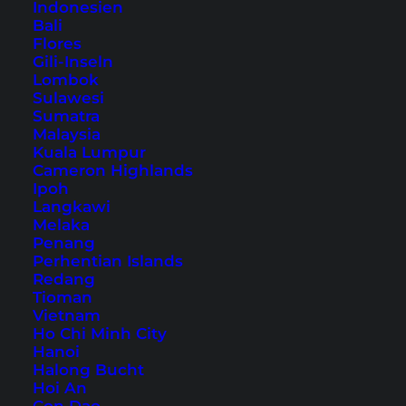
Indonesien
Bali
9 Tipps für Kalgoorlie, die
Flores
Gili-Inseln
Stadt im Goldrausch
Lombok
Sulawesi
Sumatra
Malaysia
Inhaltsverzeichnis
Kuala Lumpur
Cameron Highlands
Übernachtung in Kalgoorlie – unser
Ipoh
Hoteltipp
Langkawi
Melaka
1. Super Pit Mine
Penang
2. Hannans North Tourist Mine
Perhentian Islands
Redang
3. Mount Charlotte Reservoir and Lookout
Tioman
4. Hannan Street
Vietnam
5. Kalgoorlie Town Hall
Ho Chi Minh City
Hanoi
6. St Barbara’s Square
Halong Bucht
7. Museum of the Goldfields
Hoi An