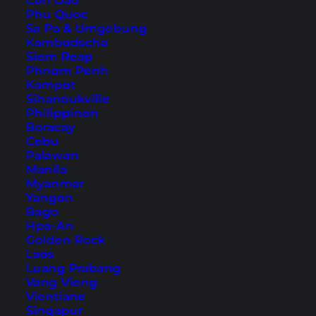
Con Dao
8. World’s Tallest Bin Park
Phu Quoc
9. Karlkurla Bushland Park
Sa Pa & Umgebung
Kambodscha
Bonus Tipp: Street Art in Kalgoorlie
Siem Reap
Anreise nach Kalgoorlie
Phnom Penh
Kampot
Sihanoukville
Philippinen
Boracay
Cebu
Palawan
Manila
Myanmar
Yangon
Bago
Hpa-An
Golden Rock
Laos
Luang Prabang
Vang Vieng
Das Highlight für viele Besucher ist die riesige
Vientiane
Super Pit Mine
, eine der größten Goldminen
Singapur