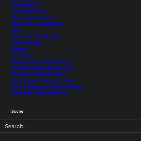
Transport
Persönliches
Versicherungen
Essen & Ausgehen
Shop
Bücher & E-Books
Warenkorb
Kasse
Swimmingpool, Schlaf- und Wohnzimmer im
Rydges
Reiseführer
Kalgoorlie
(Fotos © mit freundlicher Genehmigung vom
Bangkok Reiseführer
Rydges Kalgoorlie)
Thailand Routenguide
Phuket Reiseführer
Noch mehr Hotels in Kalgoorlie, Boulder oder
Koh Samui Reiseführer
der Umgebung, auch in anderen Preisklassen,
Koh Phangan Reiseführer
Lombok Reiseführer
findest du in dieser
Übersicht
.
Suche
1. Super Pit Mine
Die Super Pit Mine ist für viele Besucher das