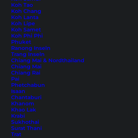
Koh Tao
Koh Chang
An der Südküste von
Western Australia
liegt
Koh Lanta
Koh Lipe
Esperance, ein wunderschöner kleiner Ort mit
Koh Samet
atemberaubender Landschaft und Natur in der
Koh Phi Phi
Phuket
Umgebung. Ein paar Tage vor Ort lohnen sich
Ranong Inseln
definitiv, und die Auswahl an Hotels in
Trang Inseln
Chiang Mai & Nordthailand
Esperance ist auch nicht allzu klein. Dabei
Chiang Mai
kannst du direkt im Zentrum übernachten oder
Chiang Rai
Pai
etwas außerhalb, Ruhe findest du jedoch überall.
Phetchabun
Isaan
Unsere Tipps für gute
Chantaburi
Khanom
Hotels in Esperance
Khao Lak
Krabi
Sukhothai
Inhaltsverzeichnis
Surat Thani
Trat