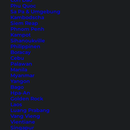
angeboten werden, bis zu einfachen Motels
Con Dao
Phu Quoc
oder Hotels. Teilweise liegen sie direkt am
Sa Pa & Umgebung
Strand oder nah an Einkaufsmöglichkeiten zur
Kambodscha
Siem Reap
Selbstverpflegung. In diesem Artikel stellen wir
Phnom Penh
dir unsere 7 Tipps für Hotels in Esperance vor.
Kampot
Sihanoukville
Philippinen
Boracay
1. RAC Esperance Holiday Park
Cebu
Palawan
Manila
Myanmar
Yangon
Bago
Hpa-An
Golden Rock
Laos
Luang Prabang
Vang Vieng
Vientiane
Singapur