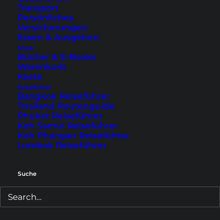
Transport
Hier buchen
:
RAC Esperance Holiday Park
Persönliches
Versicherungen
2. The Jetty Resort
Essen & Ausgehen
Shop
Bücher & E-Books
Warenkorb
Kasse
Reiseführer
Bangkok Reiseführer
Thailand Routenguide
Phuket Reiseführer
Koh Samui Reiseführer
Koh Phangan Reiseführer
Lombok Reiseführer
Suche
Gebäude, Swimmingpool und Zimmer im The Jetty Resort
(Fotos © mit freundlicher Genehmigung vom The Jetty Resort)
Das
The Jetty Resort
besticht durch seine
erstklassige Lage direkt gegenüber dem Strand