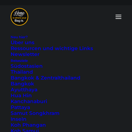
Neu hier?
Über uns
Ressourcen und wichtige Links
Newsletter
Reiseziele
Esperance Hotels - 7
Südostasien
Thailand
Tipps für den
Bangkok & Zentralthailand
Bangkok
schönen Küstenort
Ayutthaya
Hua Hin
Kanchanaburi
Zuletzt aktualisiert: 15. September 2025
|
In
Australien
,
Pattaya
Australien & Ozeanien
,
Unterkünfte
,
Western Australia
|
By Tobi
Samut Songkhram
Inseln
Koh Phangan
Koh Samui