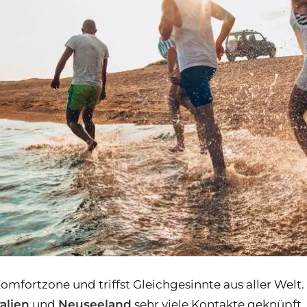
Komfortzone und triffst Gleichgesinnte aus aller Welt
alien
und
Neuseeland
sehr viele Kontakte geknüpft.