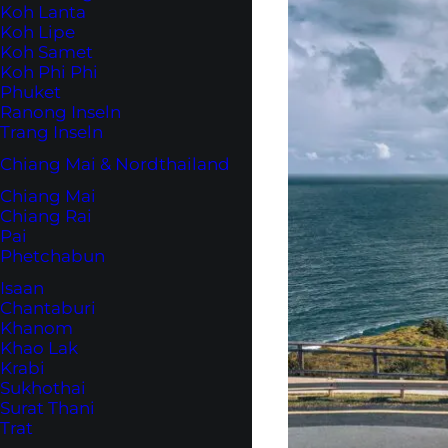
Koh Lanta
Koh Lipe
Koh Samet
Koh Phi Phi
Phuket
Ranong Inseln
Trang Inseln
Chiang Mai & Nordthailand
Chiang Mai
Chiang Rai
Pai
Phetchabun
Isaan
Chantaburi
Khanom
Khao Lak
Krabi
Sukhothai
Surat Thani
Trat