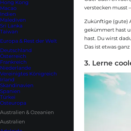
Hong Kong
verstecken musst –
Macao
Indien
Malediven
Zukünftige (gute) 
Sri Lanka
gekümmert hast und
Taiwan
hast. Du wirst dad
Europa & Rest der Welt
Das ist etwas ganz 
Deutschland
Österreich
3. Lerne coo
Frankreich
Niederlande
Vereinigtes Königreich
Irland
Skandinavien
Spanien
Türkei
Osteuropa
Australien & Ozeanien
Australien