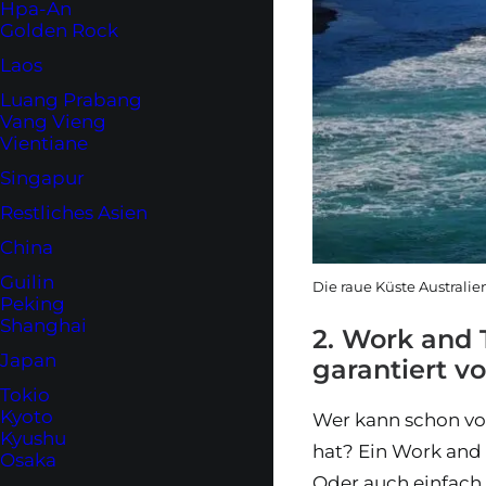
Hpa-An
Golden Rock
Laos
Luang Prabang
Vang Vieng
Vientiane
Singapur
Restliches Asien
China
Guilin
Die raue Küste Australie
Peking
Shanghai
2. Work and T
Japan
garantiert v
Tokio
Kyoto
Wer kann schon von
Kyushu
hat? Ein Work and
Osaka
Oder auch einfach, 