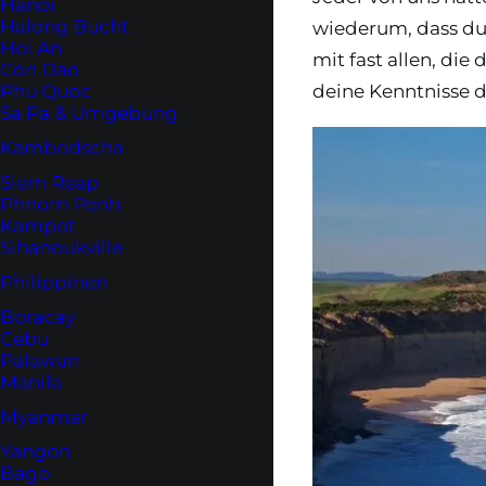
Hanoi
Halong Bucht
wiederum, dass du 
Hoi An
mit fast allen, di
Con Dao
deine Kenntnisse d
Phu Quoc
Sa Pa & Umgebung
Kambodscha
Siem Reap
Phnom Penh
Kampot
Sihanoukville
Philippinen
Boracay
Cebu
Palawan
Manila
Myanmar
Yangon
Bago