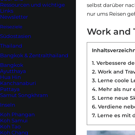
Ressourcen und wichtige
selbst darüber nac
Links
nur ums Reisen ge
Newsletter
Reiseziele
Work and T
Südostasien
Thailand
Inhaltsverzeich
Bangkok & Zentralthailand
1. Verbessere d
Bangkok
Ayutthaya
2. Work and Trav
Hua Hin
3. Lerne coole 
Kanchanaburi
Pattaya
4. Mehr als nur 
Samut Songkhram
5. Lerne neue Sk
Inseln
6. Verdiene ne
Koh Phangan
7. Lerne es mi
Koh Samui
Koh Tao
Koh Chang