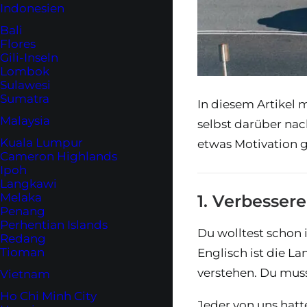
Indonesien
Bali
Flores
Gili-Inseln
Lombok
Sulawesi
Sumatra
In diesem Artikel 
Malaysia
selbst darüber nac
Kuala Lumpur
etwas Motivation 
Cameron Highlands
Ipoh
Langkawi
Melaka
1. Verbesser
Penang
Perhentian Islands
Du wolltest schon 
Redang
Tioman
Englisch ist die L
verstehen. Du muss
Vietnam
Ho Chi Minh City
Jeder von uns hatt