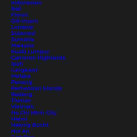
Indonesien
Ich war also schon knapp 2 Wochen in Australien
Bali
Flores
und hatte noch keinen von diesen Koalabären
Gili-Inseln
gesehen. Wurde langsam mal Zeit. Ich googelte
Lombok
Sulawesi
deshalb während unserer Fahrt von Melbourne
Sumatra
zur Great Ocean Road mal ein bisschen herum
Malaysia
und fand einen Eintrag über den
Kuala Lumpur
Kennett River
.
Cameron Highlands
Hier sollen die Koalas freilebend in den Bäumen
Ipoh
chillen. Grund genug, um hier einen Halt
Langkawi
Melaka
einzulegen.
Penang
Perhentian Islands
Redang
Tioman
Vietnam
Ho Chi Minh City
Hanoi
Halong Bucht
Hoi An