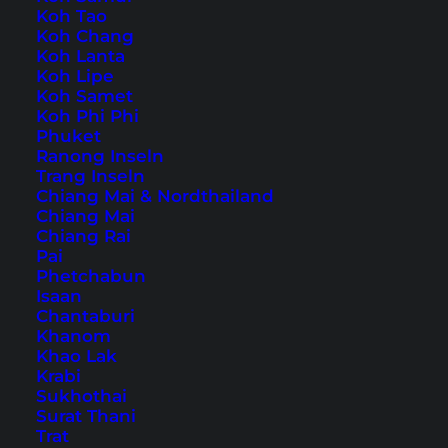
Koh Tao
Koh Chang
Während meines Aufenthaltes in Australien ging
Koh Lanta
Koh Lipe
es wie bei vielen Besuchern auch auf einen
Koh Samet
Roadtrip zur
Great Ocean Road
, die ca. 100 km
Koh Phi Phi
Phuket
von
Melbourne
entfernt liegt. So eine Fahrt liegt
Ranong Inseln
in Australien bei den riesigen Entfernungen ja
Trang Inseln
Chiang Mai & Nordthailand
auch auf der Hand. Denkt man an Down Under,
Chiang Mai
kommen mir spontan drei Begriffe in den Sinn:
Chiang Rai
Pai
Roadtrip, Kangaroos und Koalas.
Phetchabun
Isaan
Ein Stopp auf dem Weg
Chantaburi
Khanom
nach Melbourne bei den
Khao Lak
Krabi
Koalas von Kennett River
Sukhothai
Surat Thani
Trat