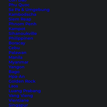
Con Dao
Phu Quoc
Sa Pa & Umgebung
Kambodscha
Siem Reap
Phnom Penh
Kampot
Sihanoukville
Philippinen
Boracay
Kennett River
Cebu
Palawan
Manila
Kurz vor Sonnenuntergang kamen wir also am
Myanmar
Kennett River an und bogen auf den Parkplatz
Yangon
Bago
des
Koala Cove Cafe
. Nicht viel los, bis auf 1-2
Hpa-An
andere Autos. Also aussteigen und uns das
Golden Rock
Laos
Ganze mal anschauen. Und siehe da: Im ersten
Luang Prabang
Baum, den ich sah, waren schon Koalas zu
Vang Vieng
sehen, die chillig Eukalyptus aßen.
Vientiane
Singapur