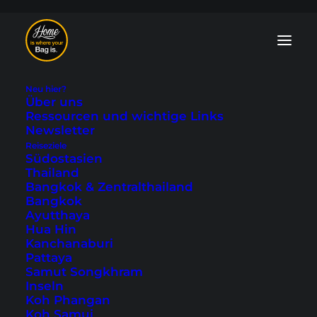
Neu hier?
Über uns
Ressourcen und wichtige Links
Newsletter
Reiseziele
Südostasien
Kennett River - wo
Thailand
Bangkok & Zentralthailand
die Koalas wohnen
Bangkok
Ayutthaya
Hua Hin
Zuletzt aktualisiert: 13. August 2024
|
In
Australien
,
Australien &
Kanchanaburi
Ozeanien
,
Great Ocean Road
|
By Tobi
Pattaya
Samut Songkhram
Inseln
Koh Phangan
Koh Samui