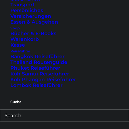
Transport
Ocean Road unterwegs ist und Bock auf Koalas
Persönliches
hat, hier einen Stop empfehlen. 😉
Versicherungen
Essen & Ausgehen
Shop
Bücher & E-Books
Warenkorb
Kasse
Reiseführer
Bangkok Reiseführer
Thailand Routenguide
Phuket Reiseführer
Koh Samui Reiseführer
Koh Phangan Reiseführer
Lombok Reiseführer
Suche
Koalas sind faul? Das hat der hier wohl nicht so gesehen