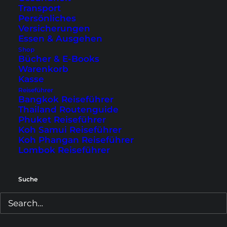
brauchst, findest du hierzu ebenfalls Infos.
Transport
Persönliches
Auch eine Sammlung der Zutaten, die du
Versicherungen
beim Indonesisch Kochen brauchst, ist im
Essen & Ausgehen
Buch vorhanden.
Shop
Bücher & E-Books
Warenkorb
Kurz zusammengefasst
Kasse
Reiseführer
38 authentische Rezepte, verfasst von Locals
Bangkok Reiseführer
Thailand Routenguide
Kochzubehör und die wichtigsten
Phuket Reiseführer
indonesischen Zutaten
Koh Samui Reiseführer
Koh Phangan Reiseführer
Beilagen & Snacks, Soßen & Dips
Lombok Reiseführer
Hauptspeisen, Suppen & Currys
Nachspeisen & Getränke
Suche
Allgemeine Infos zum Essen in Indonesien
Liebevolles Design mit vielen Farbfotos
Bonusrezepte zum Download