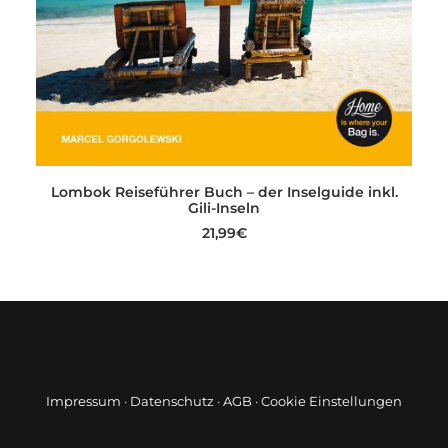
WEITERLESEN
Lombok Reiseführer Buch – der Inselguide inkl.
L
Gili-Inseln
21,99
€
Impressum
·
Datenschutz
·
AGB
·
Cookie Einstellungen