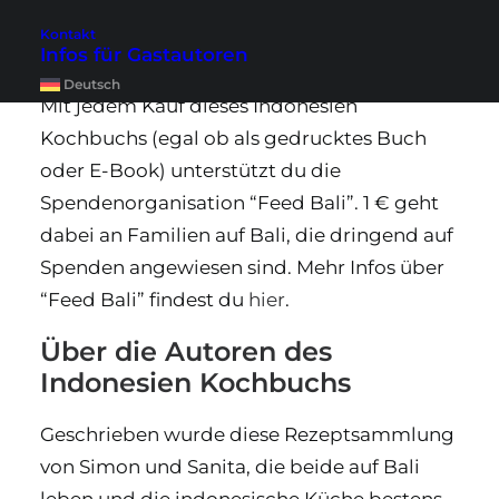
Tu Gutes mit dem Kauf dieses
Kontakt
Buchs
Infos für Gastautoren
Deutsch
Mit jedem Kauf dieses Indonesien
Kochbuchs (egal ob als gedrucktes Buch
oder E-Book) unterstützt du die
Spendenorganisation “Feed Bali”. 1 € geht
dabei an Familien auf Bali, die dringend auf
Spenden angewiesen sind. Mehr Infos über
“Feed Bali” findest du
hier
.
Über die Autoren des
Indonesien Kochbuchs
Geschrieben wurde diese Rezeptsammlung
von Simon und Sanita, die beide auf Bali