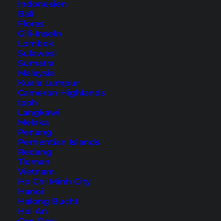
19,90
€
Indonesien
Bali
inkl. 7 % MwSt.
Flores
Gili-Inseln
Lombok
Indonesien Kochbuch
Sulawesi
Sumatra
mit 38 authentischen
Malaysia
Kuala Lumpur
Rezepten
Cameron Highlands
Ipoh
Langkawi
Indonesisch kochen nach Original-Rezepten
Melaka
Penang
120 liebevoll gestaltete Seiten
Perhentian Islands
Klimaneutral gedruckt, Bio-Farben, Öko-Strom
Redang
Tioman
und 100% Recycling-Papier
Vietnam
1 € Spende an “Feed Bali” pro Kauf
Ho Chi Minh City
Hanoi
Lieferzeit:
Halong Bucht
3 Werktage
Hoi An