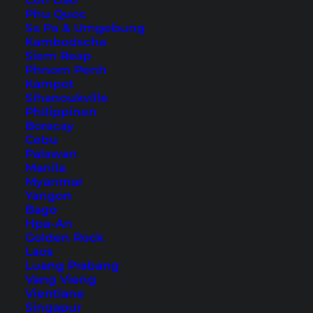
Con Dao
Vorrätig
Phu Quoc
Sa Pa & Umgebung
Indonesisch
Kambodscha
In den Warenkorb
Siem Reap
kochen:
Phnom Penh
38
Kampot
Sihanoukville
indonesische
Philippinen
Artikelnummer
9783000676857
Rezepte
Boracay
Kategorie
Kochbücher
Cebu
(Buch)
Palawan
Menge
Manila
Myanmar
Yangon
Bago
Beschreibung
Reviews 
Hpa-An
Golden Rock
Laos
Beschreibung
Luang Prabang
Vang Vieng
Entdecke die exotische
Vientiane
Singapur